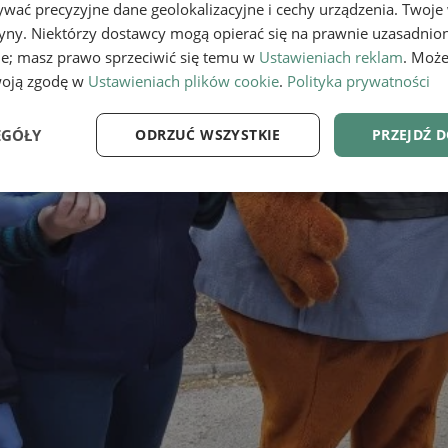
wać precyzyjne dane geolokalizacyjne i cechy urządzenia. Twoje
tryny. Niektórzy dostawcy mogą opierać się na prawnie uzasadnio
ie; masz prawo sprzeciwić się temu w
Ustawieniach reklam
. Może
woją zgodę w
Ustawieniach plików cookie
.
Polityka prywatności
EGÓŁY
ODRZUĆ WSZYSTKIE
PRZEJDŹ 
e
Wydajność
Targetowanie
Fu
Niezbędne
Wydajność
Targetowanie
Funkcjonalność
ie umożliwiają korzystanie z podstawowych funkcji strony internetowej, takich jak log
Bez niezbędnych plików cookie nie można prawidłowo korzystać ze strony internetowe
Provider
/
Okres
Opis
Domena
przechowywania