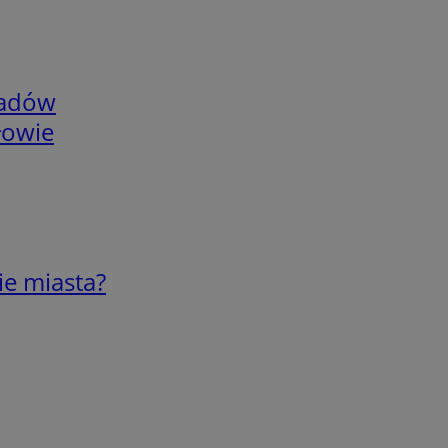
adów
łowie
ie miasta?