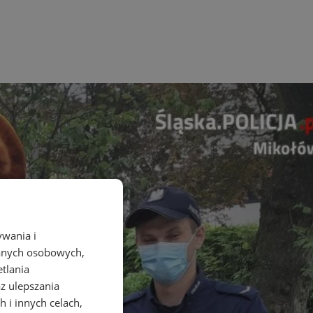
ywania i
danych osobowych,
etlania
az ulepszania
 i innych celach,