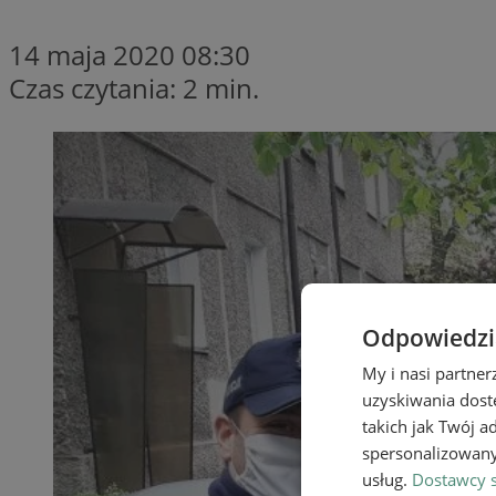
14 maja 2020 08:30
Czas czytania: 2 min.
Odpowiedzia
My i nasi partne
uzyskiwania dost
takich jak Twój a
spersonalizowanyc
usług.
Dostawcy s