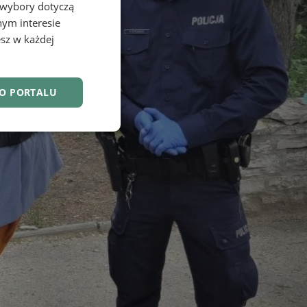
 wybory dotyczą
nym interesie
sz w każdej
DO PORTALU
nkcjonalność
owanie użytkownika i
j.