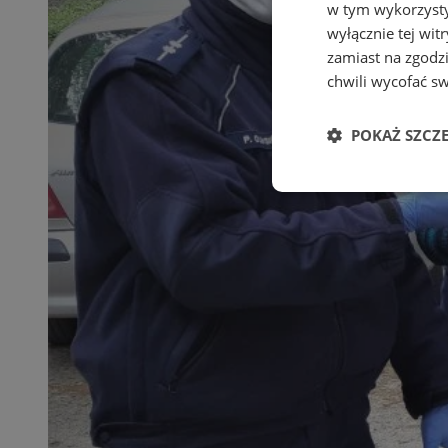
w tym wykorzysty
wyłącznie tej wi
zamiast na zgodz
chwili wycofać s
POKAŻ SZCZ
Niezbędn
Niezbędne pliki cook
zarządzanie kontem. 
Nazwa