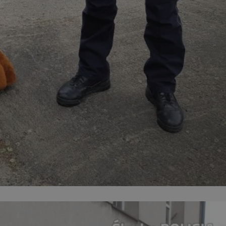
ikator sesji.
ikator sesji.
ikator sesji.
 usługę Cookie-
erencji dotyczących
Jest to konieczne,
 działał poprawnie.
acje o zgodzie
ch dotyczących
itryny. Rejestruje
ści i ustawień
nie w kolejnych
 nie musi ponownie
o zwiększa wygodę i
nych.
unikalnych
est powiązany z
ści multimedialnych
Microsoft Clarity
be w celu śledzenia
n używany do
nformacji o sesji