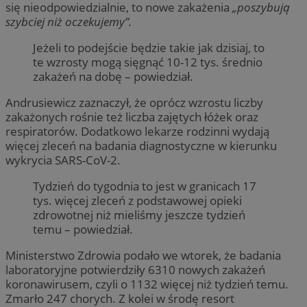
się nieodpowiedzialnie, to nowe zakażenia
„poszybują
szybciej niż oczekujemy”.
Jeżeli to podejście będzie takie jak dzisiaj, to
te wzrosty mogą sięgnąć 10-12 tys. średnio
zakażeń na dobę – powiedział.
Andrusiewicz zaznaczył, że oprócz wzrostu liczby
zakażonych rośnie też liczba zajętych łóżek oraz
respiratorów. Dodatkowo lekarze rodzinni wydają
więcej zleceń na badania diagnostyczne w kierunku
wykrycia SARS-CoV-2.
Tydzień do tygodnia to jest w granicach 17
tys. więcej zleceń z podstawowej opieki
zdrowotnej niż mieliśmy jeszcze tydzień
temu – powiedział.
Ministerstwo Zdrowia podało we wtorek, że badania
laboratoryjne potwierdziły 6310 nowych zakażeń
koronawirusem, czyli o 1132 więcej niż tydzień temu.
Zmarło 247 chorych. Z kolei w środę resort