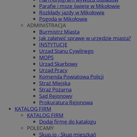
Parafie i msze święte w Mikołowie
Rozkłady jazdy w Mikołowie
Pogoda w Mikołowie
ADMINISTRACJA
Burmistrz Miasta
Jak załatwić sprawę w urzędzie miasta?
INSTYTUCJE
Urząd Stanu Cywilnego
MOPS
Urząd Skarbowy
Urząd Pracy
Komenda Powiatowa Policji
Straż Miejska
Straż Pożarna
Sąd Rejonowy
Prokuratura Rejonowa
KATALOG FIRM
KATALOG FIRM
Dodaj firmę do katalogu
POLECAMY
Skup.io - Skup mieszkań