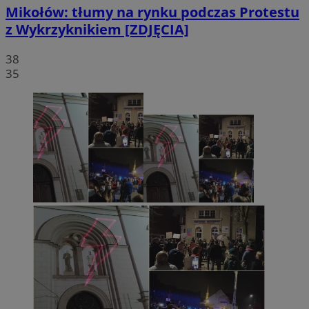
Mikołów: tłumy na rynku podczas Protestu
z Wykrzyknikiem [ZDJĘCIA]
38
35