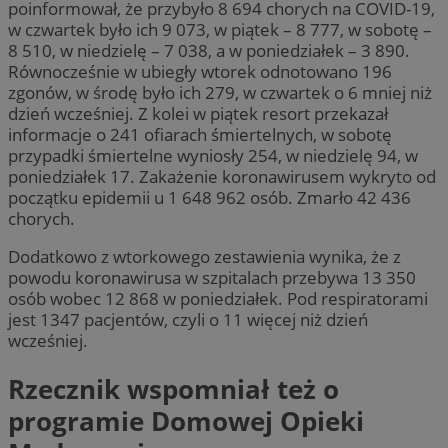
poinformował, że przybyło 8 694 chorych na COVID-19,
w czwartek było ich 9 073, w piątek – 8 777, w sobotę –
8 510, w niedzielę – 7 038, a w poniedziałek – 3 890.
Równocześnie w ubiegły wtorek odnotowano 196
zgonów, w środę było ich 279, w czwartek o 6 mniej niż
dzień wcześniej. Z kolei w piątek resort przekazał
informacje o 241 ofiarach śmiertelnych, w sobotę
przypadki śmiertelne wyniosły 254, w niedzielę 94, w
poniedziałek 17. Zakażenie koronawirusem wykryto od
początku epidemii u 1 648 962 osób. Zmarło 42 436
chorych.
Dodatkowo z wtorkowego zestawienia wynika, że z
powodu koronawirusa w szpitalach przebywa 13 350
osób wobec 12 868 w poniedziałek. Pod respiratorami
jest 1347 pacjentów, czyli o 11 więcej niż dzień
wcześniej.
Rzecznik wspomniał też o
programie Domowej Opieki