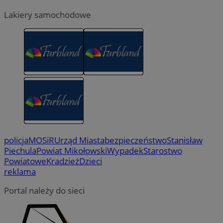
Lakiery samochodowe
policja
MOSiR
Urząd Miasta
bezpieczeństwo
Stanisław
Piechula
Powiat Mikołowski
Wypadek
Starostwo
Powiatowe
Kradzież
Dzieci
reklama
Portal należy do sieci