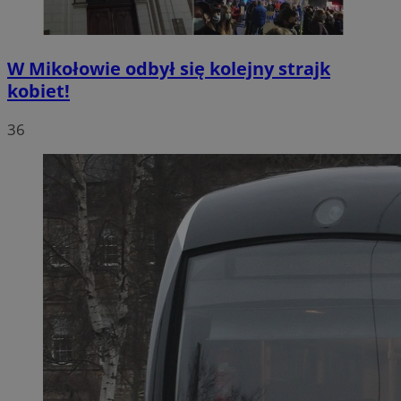
W Mikołowie odbył się kolejny strajk
kobiet!
36