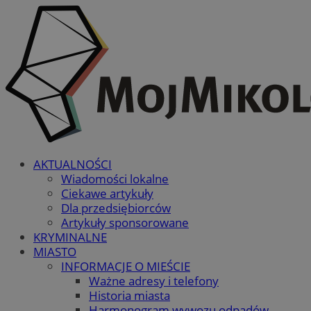
AKTUALNOŚCI
Wiadomości lokalne
Ciekawe artykuły
Dla przedsiębiorców
Artykuły sponsorowane
KRYMINALNE
MIASTO
INFORMACJE O MIEŚCIE
Ważne adresy i telefony
Historia miasta
Harmonogram wywozu odpadów