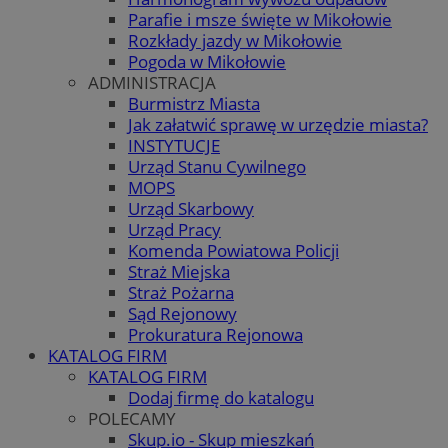
Parafie i msze święte w Mikołowie
Rozkłady jazdy w Mikołowie
Pogoda w Mikołowie
ADMINISTRACJA
Burmistrz Miasta
Jak załatwić sprawę w urzędzie miasta?
INSTYTUCJE
Urząd Stanu Cywilnego
MOPS
Urząd Skarbowy
Urząd Pracy
Komenda Powiatowa Policji
Straż Miejska
Straż Pożarna
Sąd Rejonowy
Prokuratura Rejonowa
KATALOG FIRM
KATALOG FIRM
Dodaj firmę do katalogu
POLECAMY
Skup.io - Skup mieszkań