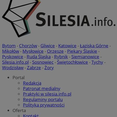
Bytom
-
Chorzów
-
Gliwice
-
Katowice
-
Łaziska Górne
-
Mikołów
-
Mysłowice
-
Orzesze
-
Piekary Śląskie
-
Pyskowice
-
Ruda Śląska
-
Rybnik
-
Siemianowice
-
Silesia.info.pl
-
Sosnowiec
-
Świętochłowice
-
Tychy
-
Wodzisław
-
Zabrze
-
Żory
Portal
Redakcja
Patronat medialny
Praktyki w silesia.info.pl
Regulaminy portalu
Polityka prywatności
Oferta
Kontakt