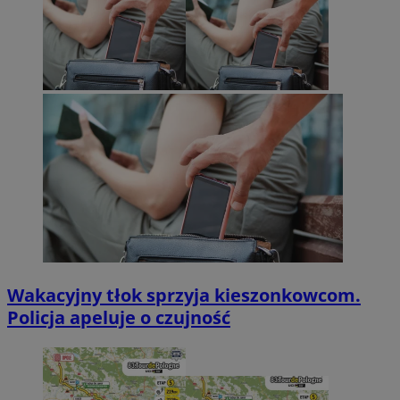
Wakacyjny tłok sprzyja kieszonkowcom.
Policja apeluje o czujność