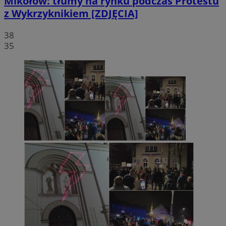
Mikołów: tłumy na rynku podczas Protestu
z Wykrzyknikiem [ZDJĘCIA]
38
35