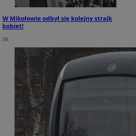
W Mikołowie odbył się kolejny strajk
kobiet!
36