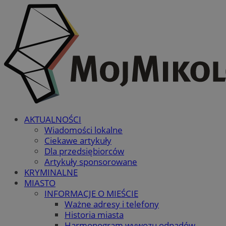
AKTUALNOŚCI
Wiadomości lokalne
Ciekawe artykuły
Dla przedsiębiorców
Artykuły sponsorowane
KRYMINALNE
MIASTO
INFORMACJE O MIEŚCIE
Ważne adresy i telefony
Historia miasta
Harmonogram wywozu odpadów