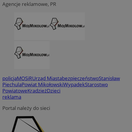
Agencje reklamowe, PR
policja
MOSiR
Urząd Miasta
bezpieczeństwo
Stanisław
Piechula
Powiat Mikołowski
Wypadek
Starostwo
Powiatowe
Kradzież
Dzieci
reklama
Portal należy do sieci