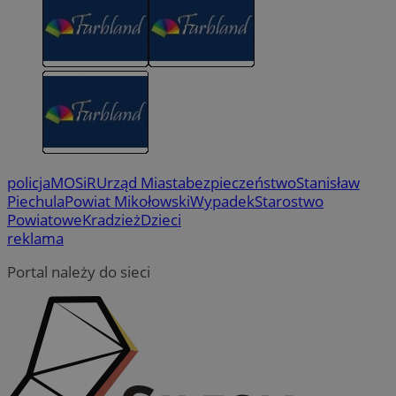
policja
MOSiR
Urząd Miasta
bezpieczeństwo
Stanisław
Piechula
Powiat Mikołowski
Wypadek
Starostwo
Powiatowe
Kradzież
Dzieci
reklama
Portal należy do sieci