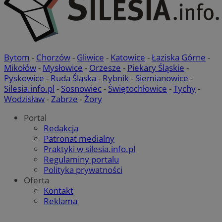
Bytom
-
Chorzów
-
Gliwice
-
Katowice
-
Łaziska Górne
-
Mikołów
-
Mysłowice
-
Orzesze
-
Piekary Śląskie
-
Pyskowice
-
Ruda Śląska
-
Rybnik
-
Siemianowice
-
Silesia.info.pl
-
Sosnowiec
-
Świętochłowice
-
Tychy
-
Wodzisław
-
Zabrze
-
Żory
Portal
Redakcja
Patronat medialny
Praktyki w silesia.info.pl
Regulaminy portalu
Polityka prywatności
Oferta
Kontakt
Reklama