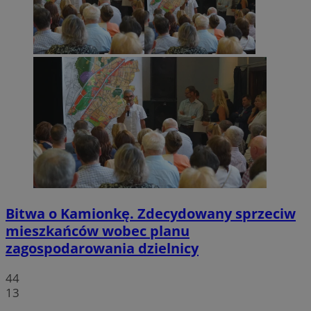
Bitwa o Kamionkę. Zdecydowany sprzeciw
mieszkańców wobec planu
zagospodarowania dzielnicy
44
13