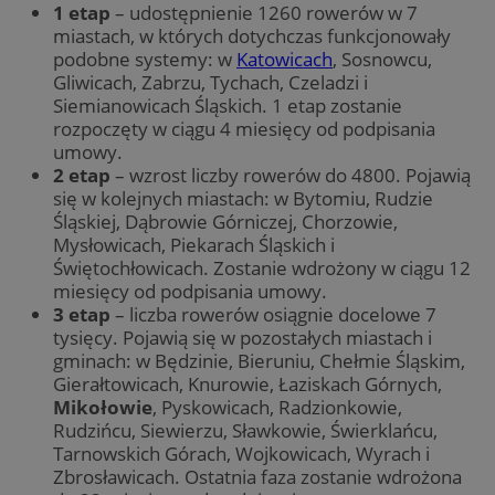
1 etap
– udostępnienie 1260 rowerów w 7
miastach, w których dotychczas funkcjonowały
podobne systemy: w
Katowicach
, Sosnowcu,
Gliwicach, Zabrzu, Tychach, Czeladzi i
Siemianowicach Śląskich. 1 etap zostanie
rozpoczęty w ciągu 4 miesięcy od podpisania
umowy.
2 etap
– wzrost liczby rowerów do 4800. Pojawią
się w kolejnych miastach: w Bytomiu, Rudzie
Śląskiej, Dąbrowie Górniczej, Chorzowie,
Mysłowicach, Piekarach Śląskich i
Świętochłowicach. Zostanie wdrożony w ciągu 12
miesięcy od podpisania umowy.
3 etap
– liczba rowerów osiągnie docelowe 7
tysięcy. Pojawią się w pozostałych miastach i
gminach: w Będzinie, Bieruniu, Chełmie Śląskim,
Gierałtowicach, Knurowie, Łaziskach Górnych,
Mikołowie
, Pyskowicach, Radzionkowie,
Rudzińcu, Siewierzu, Sławkowie, Świerklańcu,
Tarnowskich Górach, Wojkowicach, Wyrach i
Zbrosławicach. Ostatnia faza zostanie wdrożona