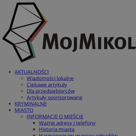
AKTUALNOŚCI
Wiadomości lokalne
Ciekawe artykuły
Dla przedsiębiorców
Artykuły sponsorowane
KRYMINALNE
MIASTO
INFORMACJE O MIEŚCIE
Ważne adresy i telefony
Historia miasta
Harmonogram wywozu odpadów