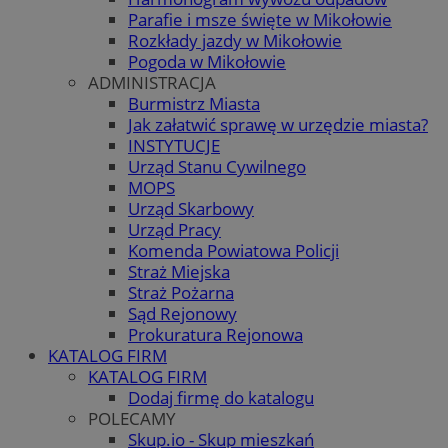
Parafie i msze święte w Mikołowie
Rozkłady jazdy w Mikołowie
Pogoda w Mikołowie
ADMINISTRACJA
Burmistrz Miasta
Jak załatwić sprawę w urzędzie miasta?
INSTYTUCJE
Urząd Stanu Cywilnego
MOPS
Urząd Skarbowy
Urząd Pracy
Komenda Powiatowa Policji
Straż Miejska
Straż Pożarna
Sąd Rejonowy
Prokuratura Rejonowa
KATALOG FIRM
KATALOG FIRM
Dodaj firmę do katalogu
POLECAMY
Skup.io - Skup mieszkań