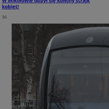
W Mikołowie odbył się kolejny strajk
kobiet!
36