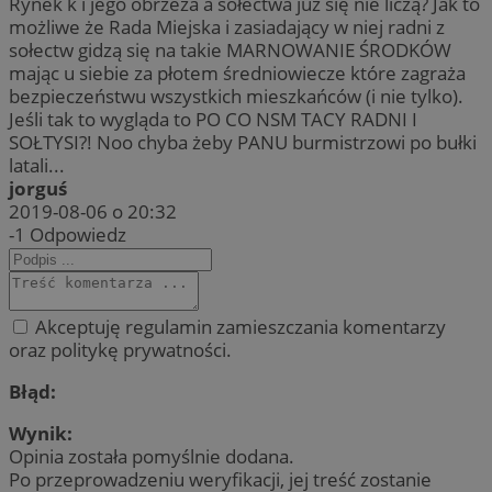
Rynek k i jego obrzeża a sołectwa już się nie liczą? Jak to
możliwe że Rada Miejska i zasiadający w niej radni z
sołectw gidzą się na takie MARNOWANIE ŚRODKÓW
mając u siebie za płotem średniowiecze które zagraża
bezpieczeństwu wszystkich mieszkańców (i nie tylko).
Jeśli tak to wygląda to PO CO NSM TACY RADNI I
SOŁTYSI?! Noo chyba żeby PANU burmistrzowi po bułki
latali...
jorguś
2019-08-06 o 20:32
-1
Odpowiedz
Akceptuję regulamin zamieszczania komentarzy
oraz politykę prywatności.
Błąd:
Wynik:
Opinia została pomyślnie dodana.
Po przeprowadzeniu weryfikacji, jej treść zostanie