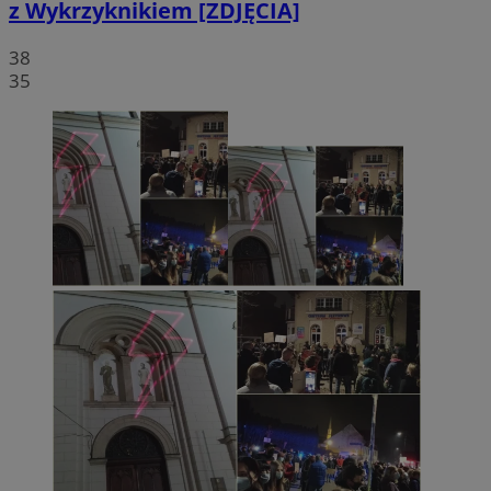
z Wykrzyknikiem [ZDJĘCIA]
38
35