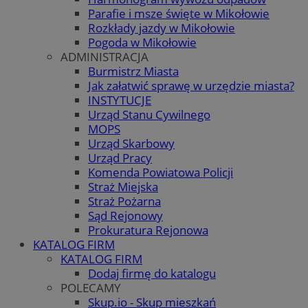
Parafie i msze święte w Mikołowie
Rozkłady jazdy w Mikołowie
Pogoda w Mikołowie
ADMINISTRACJA
Burmistrz Miasta
Jak załatwić sprawę w urzędzie miasta?
INSTYTUCJE
Urząd Stanu Cywilnego
MOPS
Urząd Skarbowy
Urząd Pracy
Komenda Powiatowa Policji
Straż Miejska
Straż Pożarna
Sąd Rejonowy
Prokuratura Rejonowa
KATALOG FIRM
KATALOG FIRM
Dodaj firmę do katalogu
POLECAMY
Skup.io - Skup mieszkań