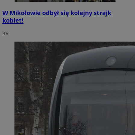
W Mikołowie odbył się kolejny strajk
kobiet!
36