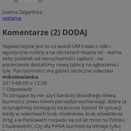
Joanna Zegarlicka
reklama
Komentarze (2)
DODAJ
Najważniejsze jest to co wokół UM trawa z rolki i
egzotyczne rośliny a na obrzeżach miasta nic - ważne
żeby podatek od nieruchomości zapłacić - na
pocieszenie dostaliśmy nową tablicę na ogłoszenia i
tyle. Pan burmistrz ma gdzieś okoliczne sołectwa
mikolowianka
2019-08-09 o 12:28
1
Odpowiedz
To żenujące by nie użyć bardziej dosadnego słowa,
burmistrz zniwu treoni pieniądze wymieniając dobre (a
orzynajmniej istniejące) na jeszcze lepsze! W sytuacji
kiedy w sołectwach brak chodników, brak oświetlenia
dróg a w Paniowach rozpada się od lat most na Potoku
Chudowskim. Czy dla PANA burmistrza istnieje tylko