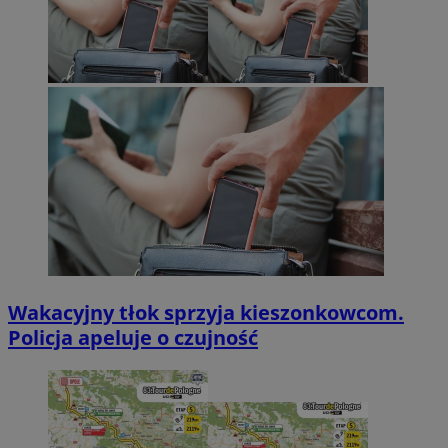
Wakacyjny tłok sprzyja kieszonkowcom.
Policja apeluje o czujność