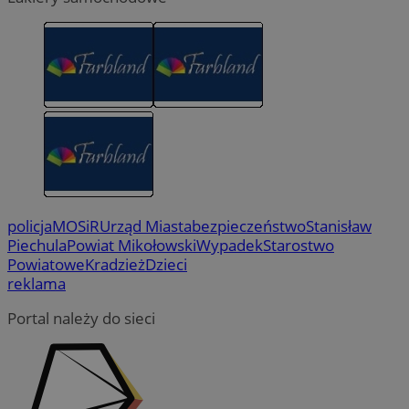
policja
MOSiR
Urząd Miasta
bezpieczeństwo
Stanisław
Piechula
Powiat Mikołowski
Wypadek
Starostwo
Powiatowe
Kradzież
Dzieci
reklama
Portal należy do sieci