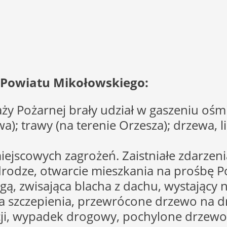
e Powiatu Mikołowskiego:
ży Pożarnej brały udział w gaszeniu ośm
a); trawy (na terenie Orzesza); drzewa, l
iejscowych zagrożeń. Zaistniałe zdarzenia
rodze, otwarcie mieszkania na prośbę P
, zwisająca blacha z dachu, wystający n
a szczepienia, przewrócone drzewo na dr
ji, wypadek drogowy, pochylone drzewo n