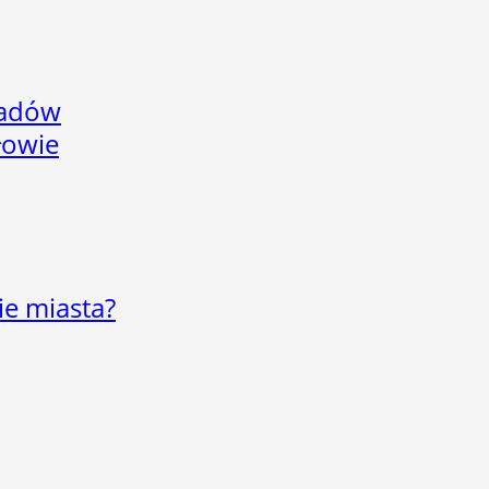
adów
łowie
ie miasta?