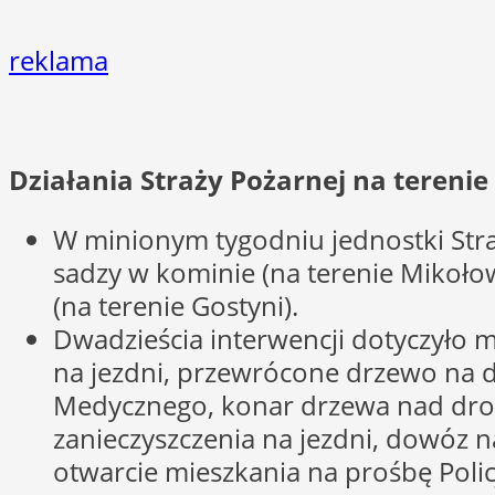
reklama
Działania Straży Pożarnej na tereni
W minionym tygodniu jednostki Stra
sadzy w kominie (na terenie Mikołow
(na terenie Gostyni).
Dwadzieścia interwencji dotyczyło m
na jezdni, przewrócone drzewo na d
Medycznego, konar drzewa nad drogą
zanieczyszczenia na jezdni, dowóz n
otwarcie mieszkania na prośbę Polic