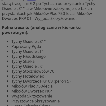
starą trasę linii E-2 po Tychach od przystanku Tychy
Osiedle „Z1”, a w Mikołowie zatrzymuje się takich
przystankach jak Mikołów Plac 750-lecia, Mikołów
Dworzec PKP 01 i Wygoda Skrzyżowanie.
Pełna trasa to (analogicznie w kierunku
powrotnym):
Tychy Osiedle „Z1”
Paprocany Pętla
Tychy Osiedle „T”
Tychy Piłsudskiego
Tychy Skałka
Tychy Osiedle „K”
Tychy Stoczniowców 70
Tychy Hotelowiec
Tychy Dworzec PKP 09 (peron 5)
Mikołów Plac 750-lecia
Mikołów Dworzec PKP
Wygoda Skrzyżowanie
Przyszowice Skrzyżowanie
Ligota Zabrska Górna