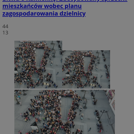
mieszkańców wobec planu
zagospodarowania dzielnicy
44
13