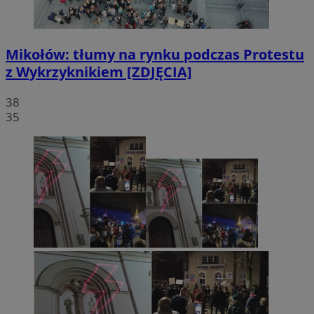
Mikołów: tłumy na rynku podczas Protestu
z Wykrzyknikiem [ZDJĘCIA]
38
35