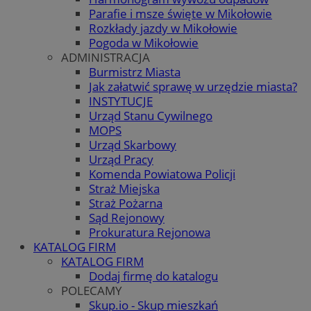
Parafie i msze święte w Mikołowie
Rozkłady jazdy w Mikołowie
Pogoda w Mikołowie
ADMINISTRACJA
Burmistrz Miasta
Jak załatwić sprawę w urzędzie miasta?
INSTYTUCJE
Urząd Stanu Cywilnego
MOPS
Urząd Skarbowy
Urząd Pracy
Komenda Powiatowa Policji
Straż Miejska
Straż Pożarna
Sąd Rejonowy
Prokuratura Rejonowa
KATALOG FIRM
KATALOG FIRM
Dodaj firmę do katalogu
POLECAMY
Skup.io - Skup mieszkań