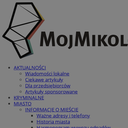
AKTUALNOŚCI
Wiadomości lokalne
Ciekawe artykuły
Dla przedsiębiorców
Artykuły sponsorowane
KRYMINALNE
MIASTO
INFORMACJE O MIEŚCIE
Ważne adresy i telefony
Historia miasta
Harmonogram wywozu odpadów