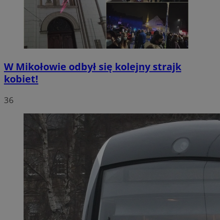
W Mikołowie odbył się kolejny strajk
kobiet!
36