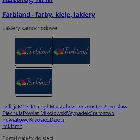
Farbland - farby, kleje, lakiery
Lakiery samochodowe
policja
MOSiR
Urząd Miasta
bezpieczeństwo
Stanisław
Piechula
Powiat Mikołowski
Wypadek
Starostwo
Powiatowe
Kradzież
Dzieci
reklama
Portal należy do sieci