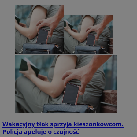
Wakacyjny tłok sprzyja kieszonkowcom.
Policja apeluje o czujność