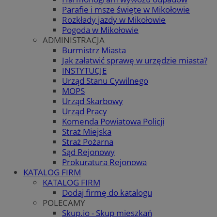
Parafie i msze święte w Mikołowie
Rozkłady jazdy w Mikołowie
Pogoda w Mikołowie
ADMINISTRACJA
Burmistrz Miasta
Jak załatwić sprawę w urzędzie miasta?
INSTYTUCJE
Urząd Stanu Cywilnego
MOPS
Urząd Skarbowy
Urząd Pracy
Komenda Powiatowa Policji
Straż Miejska
Straż Pożarna
Sąd Rejonowy
Prokuratura Rejonowa
KATALOG FIRM
KATALOG FIRM
Dodaj firmę do katalogu
POLECAMY
Skup.io - Skup mieszkań