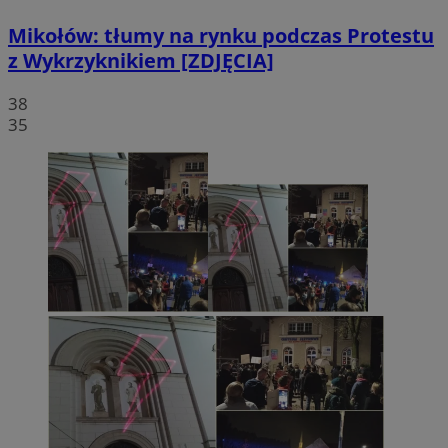
Mikołów: tłumy na rynku podczas Protestu
z Wykrzyknikiem [ZDJĘCIA]
38
35