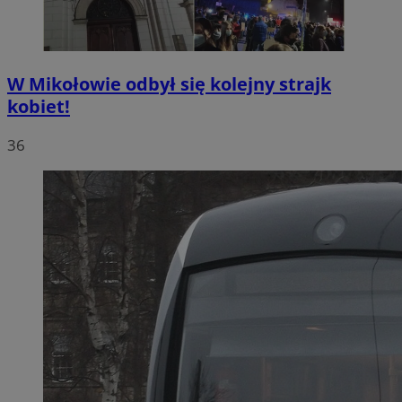
W Mikołowie odbył się kolejny strajk
kobiet!
36