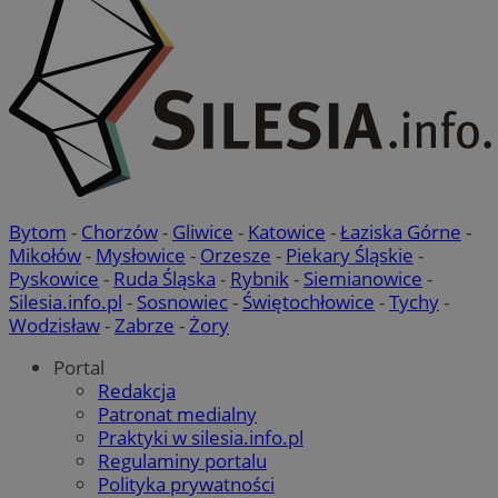
Bytom
-
Chorzów
-
Gliwice
-
Katowice
-
Łaziska Górne
-
Mikołów
-
Mysłowice
-
Orzesze
-
Piekary Śląskie
-
Pyskowice
-
Ruda Śląska
-
Rybnik
-
Siemianowice
-
Silesia.info.pl
-
Sosnowiec
-
Świętochłowice
-
Tychy
-
Wodzisław
-
Zabrze
-
Żory
Portal
Redakcja
Patronat medialny
Praktyki w silesia.info.pl
Regulaminy portalu
Polityka prywatności