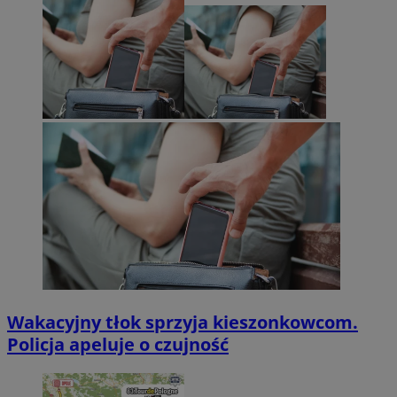
Wakacyjny tłok sprzyja kieszonkowcom.
Policja apeluje o czujność