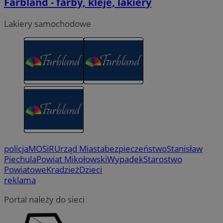
Farbland - farby, kleje, lakiery
Lakiery samochodowe
policja
MOSiR
Urząd Miasta
bezpieczeństwo
Stanisław
Piechula
Powiat Mikołowski
Wypadek
Starostwo
Powiatowe
Kradzież
Dzieci
reklama
Portal należy do sieci