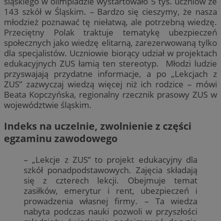
śląskiego w olimpiadzie wystartowało 5 tys. uczniów ze
143 szkół w Śląskim. – Bardzo się cieszymy, że nasza
młodzież poznawać tę niełatwą, ale potrzebną wiedzę.
Przeciętny Polak traktuje tematykę ubezpieczeń
społecznych jako wiedzę elitarną, zarezerwowaną tylko
dla specjalistów. Uczniowie biorący udział w projektach
edukacyjnych ZUS łamią ten stereotyp. Młodzi ludzie
przyswajają przydatne informacje, a po „Lekcjach z
ZUS” zazwyczaj wiedzą więcej niż ich rodzice – mówi
Beata Kopczyńska, regionalny rzecznik prasowy ZUS w
województwie śląskim.
Indeks na uczelnie, zwolnienie z części
egzaminu zawodowego
– „Lekcje z ZUS” to projekt edukacyjny dla
szkół ponadpodstawowych. Zajęcia składają
się z czterech lekcji. Obejmuje temat
zasiłków, emerytur i rent, ubezpieczeń i
prowadzenia własnej firmy. – Ta wiedza
nabyta podczas nauki pozwoli w przyszłości