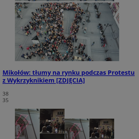
Mikołów: tłumy na rynku podczas Protestu
z Wykrzyknikiem [ZDJĘCIA]
38
35