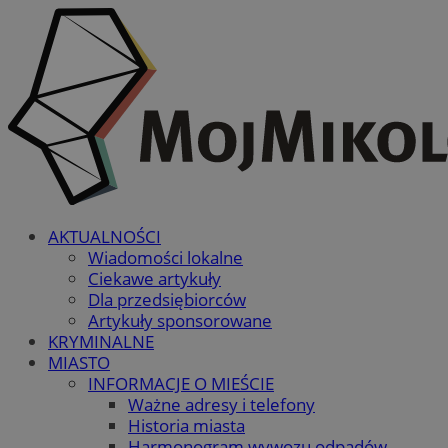
AKTUALNOŚCI
Wiadomości lokalne
Ciekawe artykuły
Dla przedsiębiorców
Artykuły sponsorowane
KRYMINALNE
MIASTO
INFORMACJE O MIEŚCIE
Ważne adresy i telefony
Historia miasta
Harmonogram wywozu odpadów