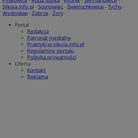
Pyskowice
-
Ruda Śląska
-
Rybnik
-
Siemianowice
-
Silesia.info.pl
-
Sosnowiec
-
Świętochłowice
-
Tychy
-
Wodzisław
-
Zabrze
-
Żory
Portal
Redakcja
Patronat medialny
Praktyki w silesia.info.pl
Regulaminy portalu
Polityka prywatności
Oferta
Kontakt
Reklama