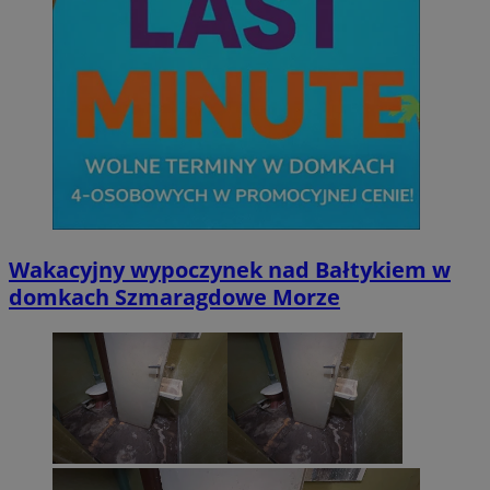
Wakacyjny wypoczynek nad Bałtykiem w
domkach Szmaragdowe Morze