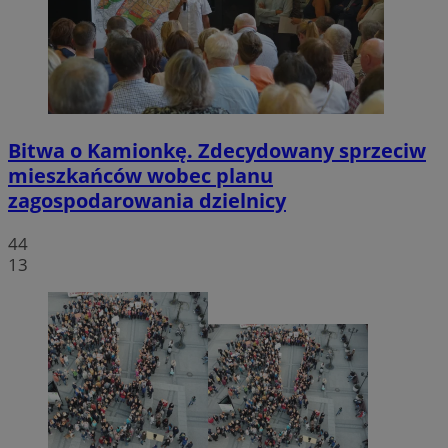
Bitwa o Kamionkę. Zdecydowany sprzeciw
mieszkańców wobec planu
zagospodarowania dzielnicy
44
13