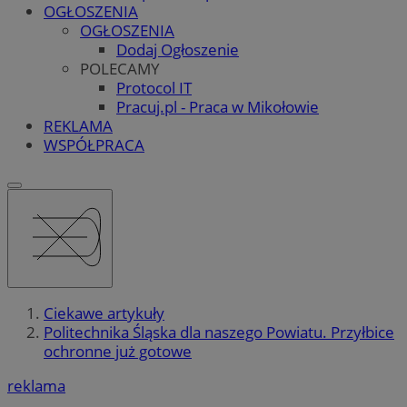
OGŁOSZENIA
OGŁOSZENIA
Dodaj Ogłoszenie
POLECAMY
Protocol IT
Pracuj.pl - Praca w Mikołowie
REKLAMA
WSPÓŁPRACA
Ciekawe artykuły
Politechnika Śląska dla naszego Powiatu. Przyłbice
ochronne już gotowe
reklama