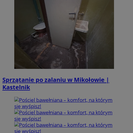
Sprzątanie po zalaniu w Mikołowie |
Kastelnik