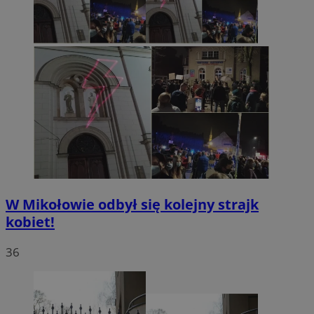
W Mikołowie odbył się kolejny strajk
kobiet!
36