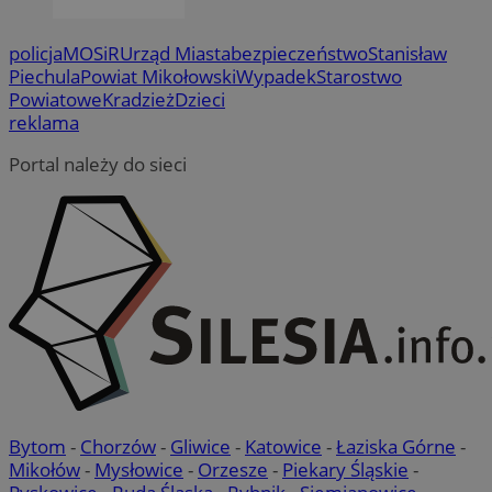
policja
MOSiR
Urząd Miasta
bezpieczeństwo
Stanisław
Piechula
Powiat Mikołowski
Wypadek
Starostwo
Powiatowe
Kradzież
Dzieci
reklama
Portal należy do sieci
Bytom
-
Chorzów
-
Gliwice
-
Katowice
-
Łaziska Górne
-
Mikołów
-
Mysłowice
-
Orzesze
-
Piekary Śląskie
-