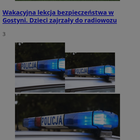
Wakacyjna lekcja bezpieczeństwa w
Gostyni. Dzieci zajrzały do radiowozu
3