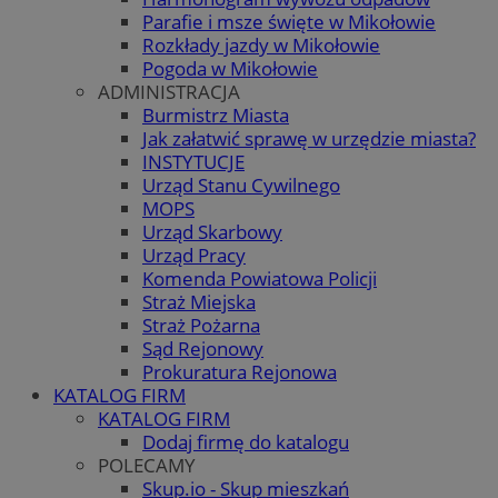
Parafie i msze święte w Mikołowie
Rozkłady jazdy w Mikołowie
Pogoda w Mikołowie
ADMINISTRACJA
Burmistrz Miasta
Jak załatwić sprawę w urzędzie miasta?
INSTYTUCJE
Urząd Stanu Cywilnego
MOPS
Urząd Skarbowy
Urząd Pracy
Komenda Powiatowa Policji
Straż Miejska
Straż Pożarna
Sąd Rejonowy
Prokuratura Rejonowa
KATALOG FIRM
KATALOG FIRM
Dodaj firmę do katalogu
POLECAMY
Skup.io - Skup mieszkań