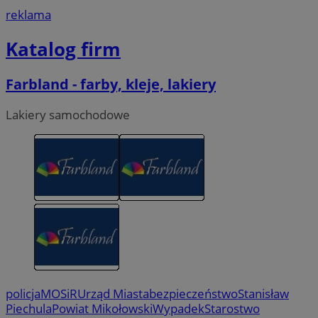
reklama
Katalog firm
Farbland - farby, kleje, lakiery
Lakiery samochodowe
policja
MOSiR
Urząd Miasta
bezpieczeństwo
Stanisław
Piechula
Powiat Mikołowski
Wypadek
Starostwo