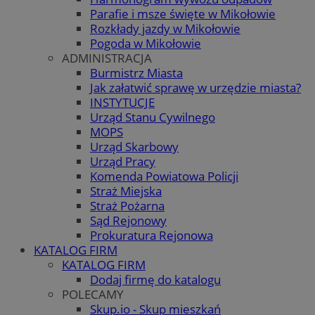
Parafie i msze święte w Mikołowie
Rozkłady jazdy w Mikołowie
Pogoda w Mikołowie
ADMINISTRACJA
Burmistrz Miasta
Jak załatwić sprawę w urzędzie miasta?
INSTYTUCJE
Urząd Stanu Cywilnego
MOPS
Urząd Skarbowy
Urząd Pracy
Komenda Powiatowa Policji
Straż Miejska
Straż Pożarna
Sąd Rejonowy
Prokuratura Rejonowa
KATALOG FIRM
KATALOG FIRM
Dodaj firmę do katalogu
POLECAMY
Skup.io - Skup mieszkań