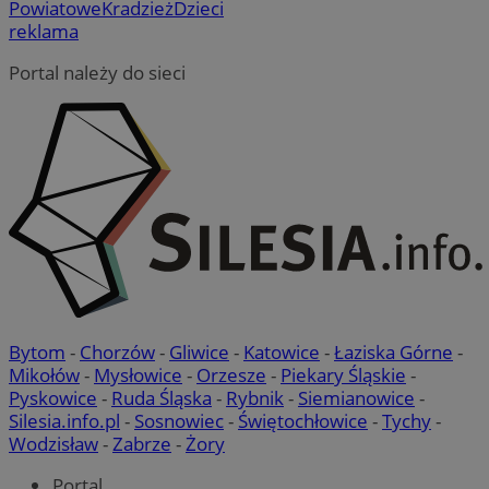
Powiatowe
Kradzież
Dzieci
reklama
Portal należy do sieci
Bytom
-
Chorzów
-
Gliwice
-
Katowice
-
Łaziska Górne
-
Mikołów
-
Mysłowice
-
Orzesze
-
Piekary Śląskie
-
Pyskowice
-
Ruda Śląska
-
Rybnik
-
Siemianowice
-
Silesia.info.pl
-
Sosnowiec
-
Świętochłowice
-
Tychy
-
Wodzisław
-
Zabrze
-
Żory
Portal