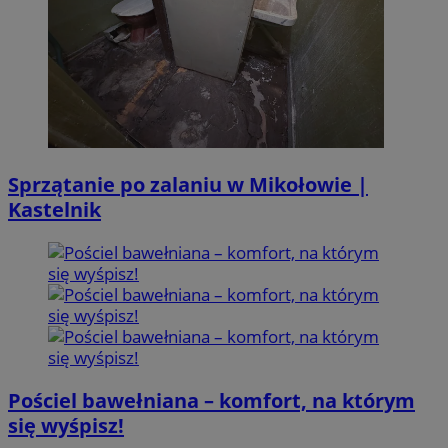
Sprzątanie po zalaniu w Mikołowie |
Kastelnik
Pościel bawełniana – komfort, na którym
się wyśpisz!