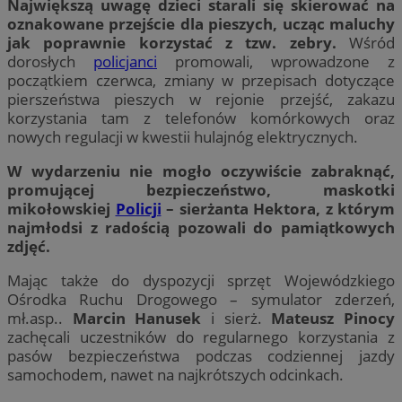
Największą uwagę dzieci starali się skierować na
oznakowane przejście dla pieszych, ucząc maluchy
jak poprawnie korzystać z tzw. zebry.
Wśród
dorosłych
policjanci
promowali, wprowadzone z
początkiem czerwca, zmiany w przepisach dotyczące
pierszeństwa pieszych w rejonie przejść, zakazu
korzystania tam z telefonów komórkowych oraz
nowych regulacji w kwestii hulajnóg elektrycznych.
W wydarzeniu nie mogło oczywiście zabraknąć,
promującej bezpieczeństwo, maskotki
mikołowskiej
Policji
– sierżanta Hektora, z którym
najmłodsi z radością pozowali do pamiątkowych
zdjęć.
Mając także do dyspozycji sprzęt Wojewódzkiego
Ośrodka Ruchu Drogowego – symulator zderzeń,
mł.asp..
Marcin Hanusek
i sierż.
Mateusz Pinocy
zachęcali uczestników do regularnego korzystania z
pasów bezpieczeństwa podczas codziennej jazdy
samochodem, nawet na najkrótszych odcinkach.