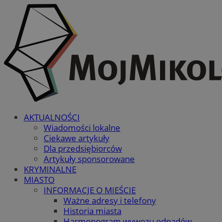
AKTUALNOŚCI
Wiadomości lokalne
Ciekawe artykuły
Dla przedsiębiorców
Artykuły sponsorowane
KRYMINALNE
MIASTO
INFORMACJE O MIEŚCIE
Ważne adresy i telefony
Historia miasta
Harmonogram wywozu odpadów