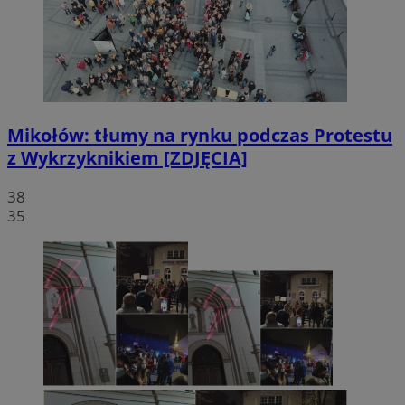
Mikołów: tłumy na rynku podczas Protestu
z Wykrzyknikiem [ZDJĘCIA]
38
35