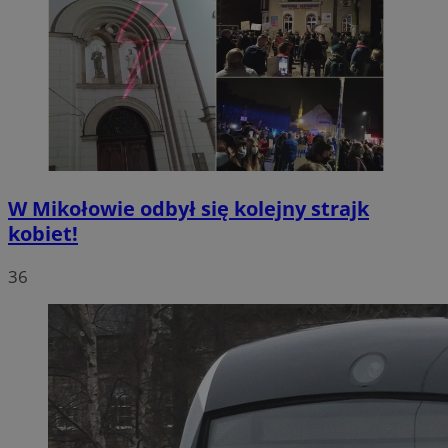
W Mikołowie odbył się kolejny strajk
kobiet!
36