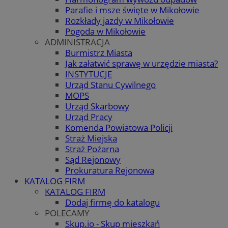
Parafie i msze święte w Mikołowie
Rozkłady jazdy w Mikołowie
Pogoda w Mikołowie
ADMINISTRACJA
Burmistrz Miasta
Jak załatwić sprawę w urzędzie miasta?
INSTYTUCJE
Urząd Stanu Cywilnego
MOPS
Urząd Skarbowy
Urząd Pracy
Komenda Powiatowa Policji
Straż Miejska
Straż Pożarna
Sąd Rejonowy
Prokuratura Rejonowa
KATALOG FIRM
KATALOG FIRM
Dodaj firmę do katalogu
POLECAMY
Skup.io - Skup mieszkań