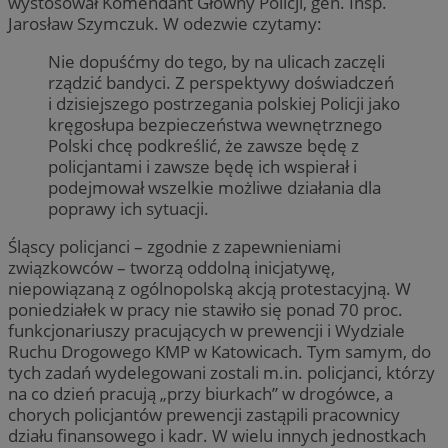
wystosował Komendant Główny Policji, gen. Insp.
Jarosław Szymczuk. W odezwie czytamy:
Nie dopuśćmy do tego, by na ulicach zaczęli
rządzić bandyci. Z perspektywy doświadczeń
i dzisiejszego postrzegania polskiej Policji jako
kręgosłupa bezpieczeństwa wewnętrznego
Polski chcę podkreślić, że zawsze będę z
policjantami i zawsze będę ich wspierał i
podejmował wszelkie możliwe działania dla
poprawy ich sytuacji.
Śląscy policjanci – zgodnie z zapewnieniami
związkowców – tworzą oddolną inicjatywę,
niepowiązaną z ogólnopolską akcją protestacyjną. W
poniedziałek w pracy nie stawiło się ponad 70 proc.
funkcjonariuszy pracujących w prewencji i Wydziale
Ruchu Drogowego KMP w Katowicach. Tym samym, do
tych zadań wydelegowani zostali m.in. policjanci, którzy
na co dzień pracują „przy biurkach” w drogówce, a
chorych policjantów prewencji zastąpili pracownicy
działu finansowego i kadr. W wielu innych jednostkach