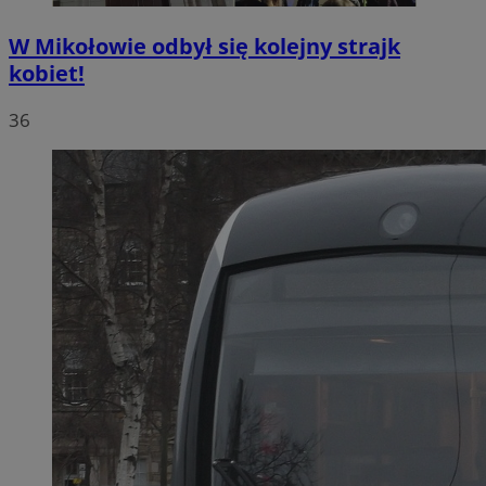
W Mikołowie odbył się kolejny strajk
kobiet!
36