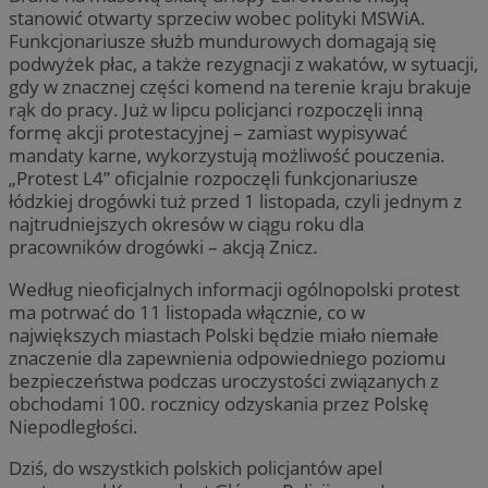
stanowić otwarty sprzeciw wobec polityki MSWiA.
Funkcjonariusze służb mundurowych domagają się
podwyżek płac, a także rezygnacji z wakatów, w sytuacji,
gdy w znacznej części komend na terenie kraju brakuje
rąk do pracy. Już w lipcu policjanci rozpoczęli inną
formę akcji protestacyjnej – zamiast wypisywać
mandaty karne, wykorzystują możliwość pouczenia.
„Protest L4” oficjalnie rozpoczęli funkcjonariusze
łódzkiej drogówki tuż przed 1 listopada, czyli jednym z
najtrudniejszych okresów w ciągu roku dla
pracowników drogówki – akcją Znicz.
Według nieoficjalnych informacji ogólnopolski protest
ma potrwać do 11 listopada włącznie, co w
największych miastach Polski będzie miało niemałe
znaczenie dla zapewnienia odpowiedniego poziomu
bezpieczeństwa podczas uroczystości związanych z
obchodami 100. rocznicy odzyskania przez Polskę
Niepodległości.
Dziś, do wszystkich polskich policjantów apel