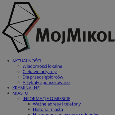
AKTUALNOŚCI
Wiadomości lokalne
Ciekawe artykuły
Dla przedsiębiorców
Artykuły sponsorowane
KRYMINALNE
MIASTO
INFORMACJE O MIEŚCIE
Ważne adresy i telefony
Historia miasta
Harmonogram wywozu odpadów