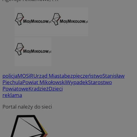
policja
MOSiR
Urząd Miasta
bezpieczeństwo
Stanisław
Piechula
Powiat Mikołowski
Wypadek
Starostwo
Powiatowe
Kradzież
Dzieci
reklama
Portal należy do sieci