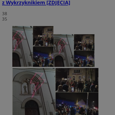
z Wykrzyknikiem [ZDJĘCIA]
38
35