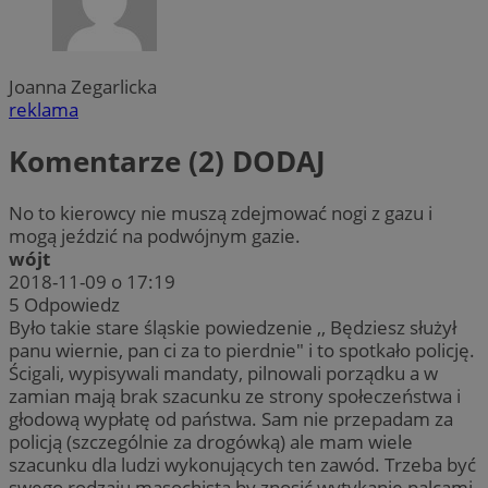
Joanna Zegarlicka
reklama
Komentarze (2)
DODAJ
No to kierowcy nie muszą zdejmować nogi z gazu i
mogą jeździć na podwójnym gazie.
wójt
2018-11-09 o 17:19
5
Odpowiedz
Było takie stare śląskie powiedzenie ,, Będziesz służył
panu wiernie, pan ci za to pierdnie" i to spotkało policję.
Ścigali, wypisywali mandaty, pilnowali porządku a w
zamian mają brak szacunku ze strony społeczeństwa i
głodową wypłatę od państwa. Sam nie przepadam za
policją (szczególnie za drogówką) ale mam wiele
szacunku dla ludzi wykonujących ten zawód. Trzeba być
swego rodzaju masochistą by znosić wytykanie palcami