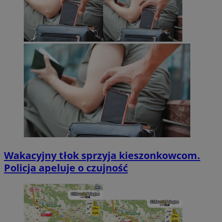
Wakacyjny tłok sprzyja kieszonkowcom.
Policja apeluje o czujność