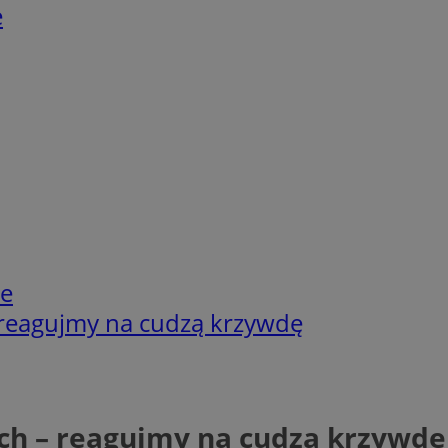
e
ie
 reagujmy na cudzą krzywdę
ch – reagujmy na cudzą krzywdę