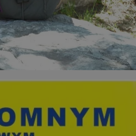
ikator sesji.
ikator sesji.
ikator sesji.
 usługę Cookie-
erencji dotyczących
Jest to konieczne,
 działał poprawnie.
acje o zgodzie
ch dotyczących
itryny. Rejestruje
ści i ustawień
nie w kolejnych
 nie musi ponownie
o zwiększa wygodę i
nych.
unikalnych
est powiązany z
ści multimedialnych
Microsoft Clarity
be w celu śledzenia
n używany do
nformacji o sesji