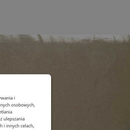
ywania i
danych osobowych,
etlania
az ulepszania
 i innych celach,