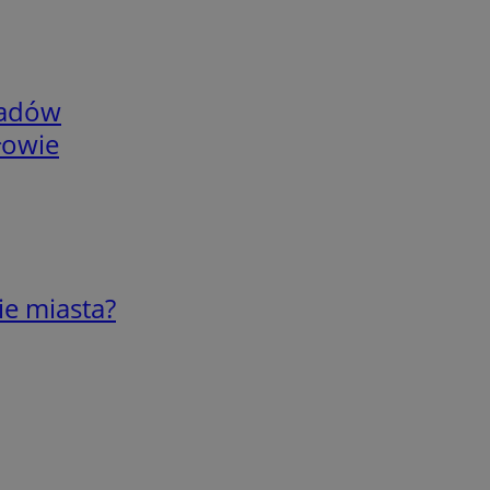
adów
łowie
ie miasta?