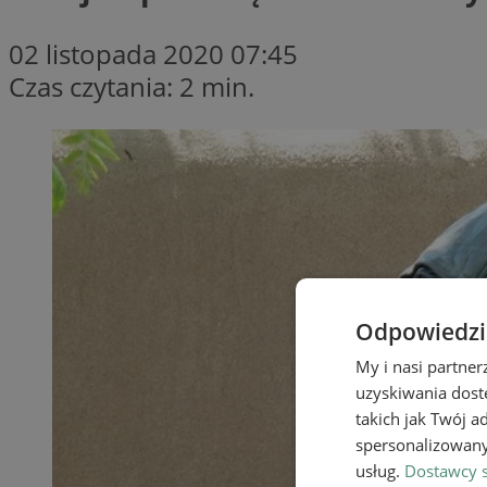
02 listopada 2020 07:45
Czas czytania: 2 min.
Odpowiedzia
My i nasi partne
uzyskiwania dost
takich jak Twój a
spersonalizowanyc
usług.
Dostawcy s