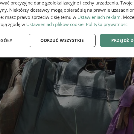
wać precyzyjne dane geolokalizacyjne i cechy urządzenia. Twoje
tryny. Niektórzy dostawcy mogą opierać się na prawnie uzasadnio
ie; masz prawo sprzeciwić się temu w
Ustawieniach reklam
. Może
woją zgodę w
Ustawieniach plików cookie
.
Polityka prywatności
EGÓŁY
ODRZUĆ WSZYSTKIE
PRZEJDŹ 
e
Wydajność
Targetowanie
Fu
Niezbędne
Wydajność
Targetowanie
Funkcjonalność
ie umożliwiają korzystanie z podstawowych funkcji strony internetowej, takich jak log
Bez niezbędnych plików cookie nie można prawidłowo korzystać ze strony internetowe
Provider
/
Okres
Opis
Domena
przechowywania