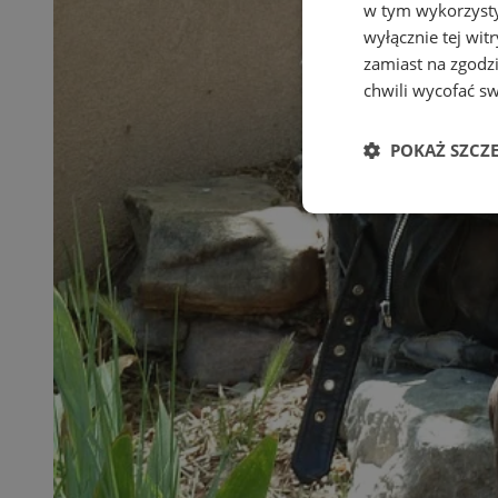
w tym wykorzysty
wyłącznie tej wi
zamiast na zgodz
chwili wycofać s
POKAŻ SZCZ
Niezbędn
Niezbędne pliki cook
zarządzanie kontem. 
Nazwa