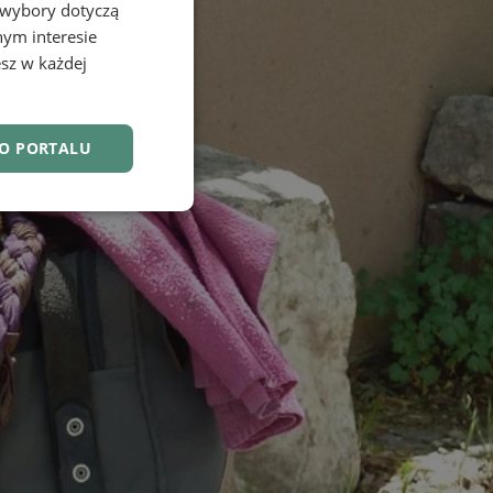
 wybory dotyczą
nym interesie
sz w każdej
DO PORTALU
nkcjonalność
owanie użytkownika i
j.