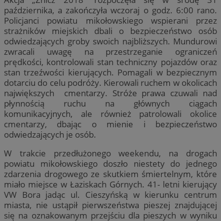
października, a zakończyła wczoraj o godz. 6:00 rano.
Policjanci powiatu mikołowskiego wspierani przez
strażników miejskich dbali o bezpieczeństwo osób
odwiedzających groby swoich najbliższych. Mundurowi
zwracali uwagę na przestrzeganie ograniczeń
prędkości, kontrolowali stan techniczny pojazdów oraz
stan trzeźwości kierujących. Pomagali w bezpiecznym
dotarciu do celu podróży. Kierowali ruchem w okolicach
największych cmentarzy. Stróże prawa czuwali nad
płynnością ruchu na głównych ciągach
komunikacyjnych, ale również patrolowali okolice
cmentarzy, dbając o mienie i bezpieczeństwo
odwiedzających je osób.
W trakcie przedłużonego weekendu, na drogach
powiatu mikołowskiego doszło niestety do jednego
zdarzenia drogowego ze skutkiem śmiertelnym, które
miało miejsce w Łaziskach Górnych. 41- letni kierujący
VW Bora jadąc ul. Cieszyńską w kierunku centrum
miasta, nie ustąpił pierwszeństwa pieszej znajdującej
się na oznakowanym przejściu dla pieszych w wyniku