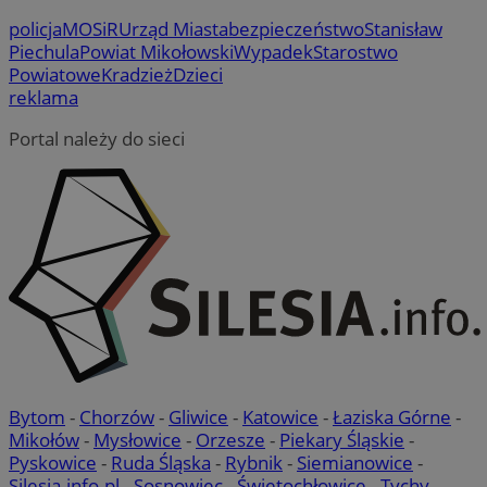
policja
MOSiR
Urząd Miasta
bezpieczeństwo
Stanisław
Piechula
Powiat Mikołowski
Wypadek
Starostwo
Powiatowe
Kradzież
Dzieci
reklama
Portal należy do sieci
Bytom
-
Chorzów
-
Gliwice
-
Katowice
-
Łaziska Górne
-
Mikołów
-
Mysłowice
-
Orzesze
-
Piekary Śląskie
-
Pyskowice
-
Ruda Śląska
-
Rybnik
-
Siemianowice
-
Silesia.info.pl
-
Sosnowiec
-
Świętochłowice
-
Tychy
-