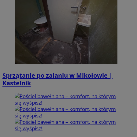
Sprzątanie po zalaniu w Mikołowie |
Kastelnik