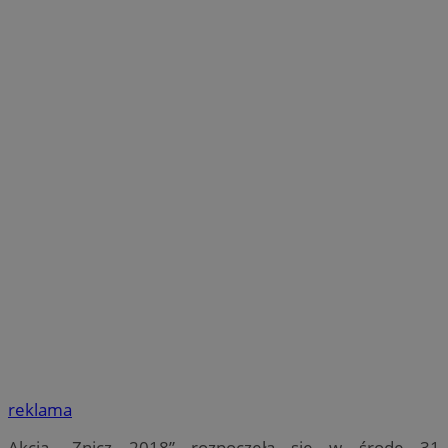
reklama
Akcja „Znicz 2018” rozpoczęła się w środę 31