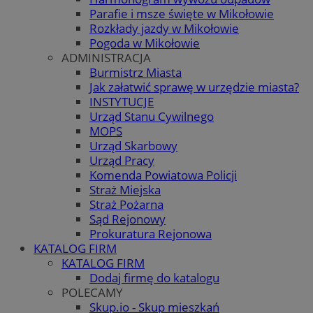
Parafie i msze święte w Mikołowie
Rozkłady jazdy w Mikołowie
Pogoda w Mikołowie
ADMINISTRACJA
Burmistrz Miasta
Jak załatwić sprawę w urzędzie miasta?
INSTYTUCJE
Urząd Stanu Cywilnego
MOPS
Urząd Skarbowy
Urząd Pracy
Komenda Powiatowa Policji
Straż Miejska
Straż Pożarna
Sąd Rejonowy
Prokuratura Rejonowa
KATALOG FIRM
KATALOG FIRM
Dodaj firmę do katalogu
POLECAMY
Skup.io - Skup mieszkań