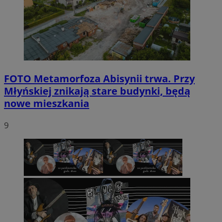
FOTO
Metamorfoza Abisynii trwa. Przy
Młyńskiej znikają stare budynki, będą
nowe mieszkania
9