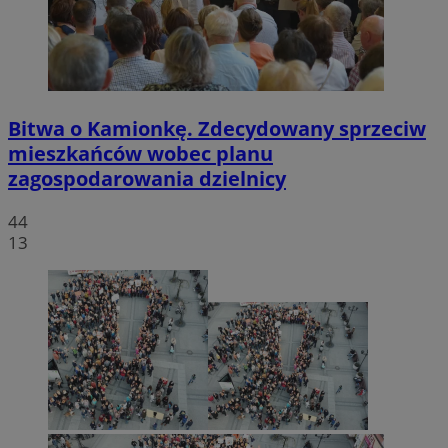
Bitwa o Kamionkę. Zdecydowany sprzeciw
mieszkańców wobec planu
zagospodarowania dzielnicy
44
13