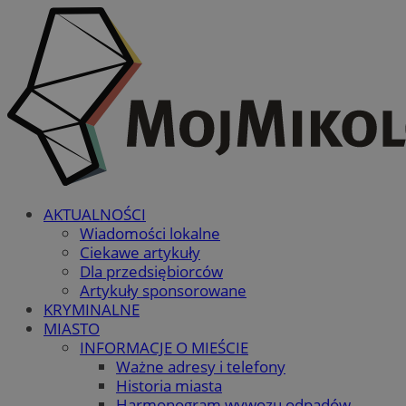
AKTUALNOŚCI
Wiadomości lokalne
Ciekawe artykuły
Dla przedsiębiorców
Artykuły sponsorowane
KRYMINALNE
MIASTO
INFORMACJE O MIEŚCIE
Ważne adresy i telefony
Historia miasta
Harmonogram wywozu odpadów