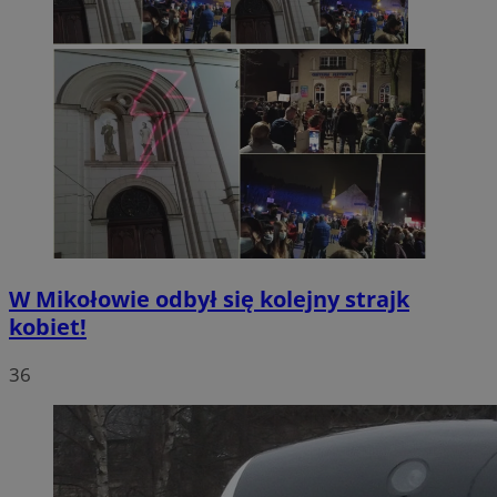
W Mikołowie odbył się kolejny strajk
kobiet!
36