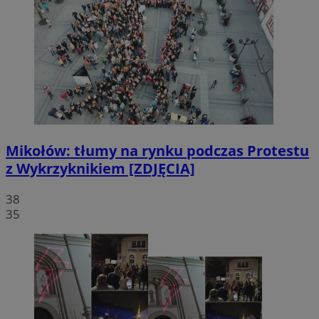
Mikołów: tłumy na rynku podczas Protestu
z Wykrzyknikiem [ZDJĘCIA]
38
35