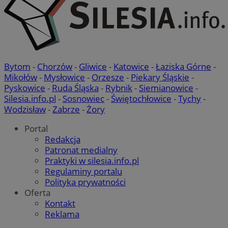
Bytom
-
Chorzów
-
Gliwice
-
Katowice
-
Łaziska Górne
-
Mikołów
-
Mysłowice
-
Orzesze
-
Piekary Śląskie
-
Pyskowice
-
Ruda Śląska
-
Rybnik
-
Siemianowice
-
Silesia.info.pl
-
Sosnowiec
-
Świętochłowice
-
Tychy
-
Wodzisław
-
Zabrze
-
Żory
Portal
Redakcja
Patronat medialny
Praktyki w silesia.info.pl
Regulaminy portalu
Polityka prywatności
Oferta
Kontakt
Reklama