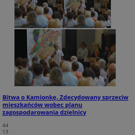
Bitwa o Kamionkę. Zdecydowany sprzeciw
mieszkańców wobec planu
zagospodarowania dzielnicy
44
13