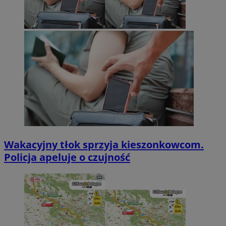
Wakacyjny tłok sprzyja kieszonkowcom.
Policja apeluje o czujność