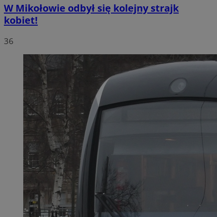
W Mikołowie odbył się kolejny strajk
kobiet!
36