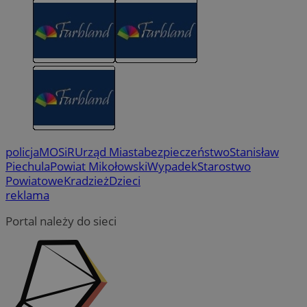
policja
MOSiR
Urząd Miasta
bezpieczeństwo
Stanisław
Piechula
Powiat Mikołowski
Wypadek
Starostwo
Powiatowe
Kradzież
Dzieci
reklama
Portal należy do sieci