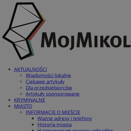
AKTUALNOŚCI
Wiadomości lokalne
Ciekawe artykuły
Dla przedsiębiorców
Artykuły sponsorowane
KRYMINALNE
MIASTO
INFORMACJE O MIEŚCIE
Ważne adresy i telefony
Historia miasta
Harmonogram wywozu odpadów