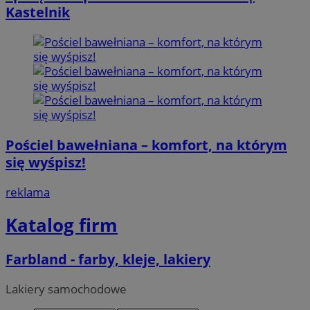
Kastelnik
Pościel bawełniana – komfort, na którym
się wyśpisz!
reklama
Katalog firm
Farbland - farby, kleje, lakiery
Lakiery samochodowe