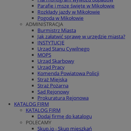
Parafie i msze święte w Mikołowie
Rozkłady jazdy w Mikołowie
Pogoda w Mikołowie
ADMINISTRACJA
Burmistrz Miasta
Jak załatwić sprawę w urzędzie miasta?
INSTYTUCJE
Urząd Stanu Cywilnego
MOPS
Urząd Skarbowy
Urząd Pracy
Komenda Powiatowa Policji
Straż Miejska
Straż Pożarna
Sąd Rejonowy
Prokuratura Rejonowa
KATALOG FIRM
KATALOG FIRM
Dodaj firmę do katalogu
POLECAMY
Skup.io - Skup mieszkań