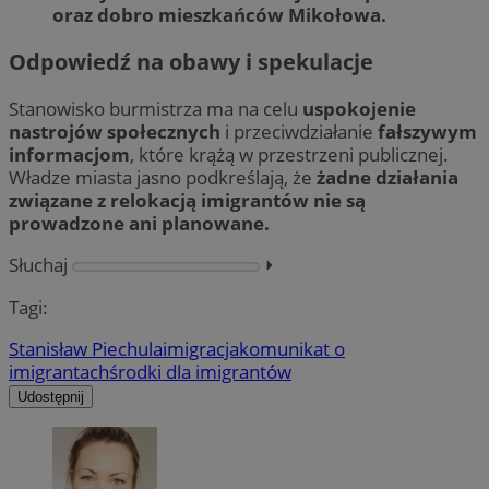
oraz dobro mieszkańców Mikołowa.
Odpowiedź na obawy i spekulacje
Stanowisko burmistrza ma na celu
uspokojenie
nastrojów społecznych
i przeciwdziałanie
fałszywym
informacjom
, które krążą w przestrzeni publicznej.
Władze miasta jasno podkreślają, że
żadne działania
związane z relokacją imigrantów nie są
prowadzone ani planowane.
Słuchaj
⏵︎
Tagi:
Stanisław Piechula
imigracja
komunikat o
imigrantach
środki dla imigrantów
Udostępnij