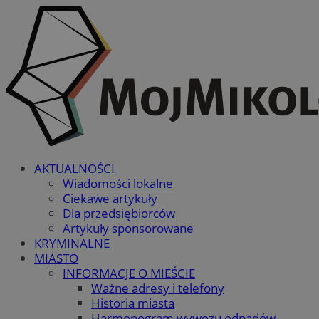
AKTUALNOŚCI
Wiadomości lokalne
Ciekawe artykuły
Dla przedsiębiorców
Artykuły sponsorowane
KRYMINALNE
MIASTO
INFORMACJE O MIEŚCIE
Ważne adresy i telefony
Historia miasta
Harmonogram wywozu odpadów