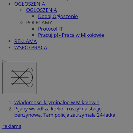
OGŁOSZENIA
OGŁOSZENIA
Dodaj Ogłoszenie
POLECAMY
Protocol IT
Pracuj.pl - Praca w Mikołowie
REKLAMA
WSPÓŁPRACA
Wiadomości kryminalne w Mikołowie
Pijany wsiadł za kółko i ruszył na stację
benzynową. Tam policja zatrzymała 24-latka
reklama