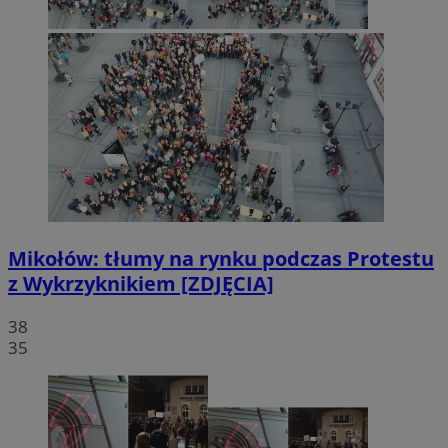
Mikołów: tłumy na rynku podczas Protestu
z Wykrzyknikiem [ZDJĘCIA]
38
35