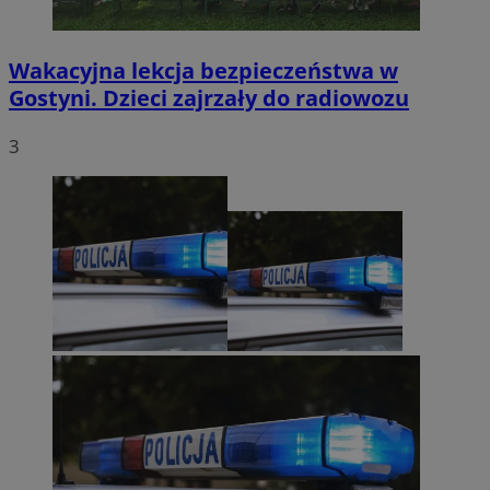
Wakacyjna lekcja bezpieczeństwa w
Gostyni. Dzieci zajrzały do radiowozu
3