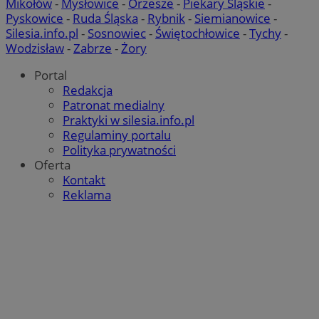
Mikołów
-
Mysłowice
-
Orzesze
-
Piekary Śląskie
-
Pyskowice
-
Ruda Śląska
-
Rybnik
-
Siemianowice
-
Silesia.info.pl
-
Sosnowiec
-
Świętochłowice
-
Tychy
-
Wodzisław
-
Zabrze
-
Żory
Portal
Redakcja
Patronat medialny
Praktyki w silesia.info.pl
Regulaminy portalu
Polityka prywatności
Oferta
Kontakt
Reklama