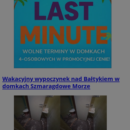
Wakacyjny wypoczynek nad Bałtykiem w
domkach Szmaragdowe Morze