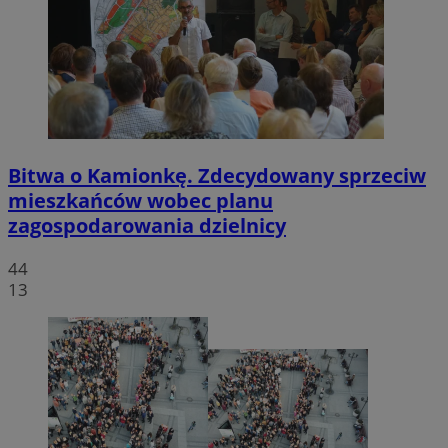
Bitwa o Kamionkę. Zdecydowany sprzeciw
mieszkańców wobec planu
zagospodarowania dzielnicy
44
13