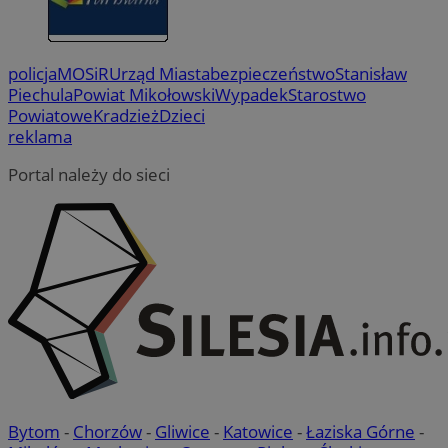
policja
MOSiR
Urząd Miasta
bezpieczeństwo
Stanisław
Piechula
Powiat Mikołowski
Wypadek
Starostwo
Powiatowe
Kradzież
Dzieci
reklama
Portal należy do sieci
Bytom
-
Chorzów
-
Gliwice
-
Katowice
-
Łaziska Górne
-