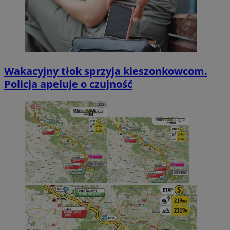
Wakacyjny tłok sprzyja kieszonkowcom.
Policja apeluje o czujność