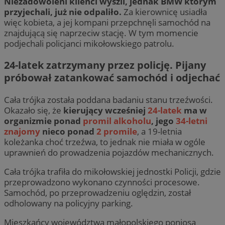
Niezadowoleni klienci wyszli, jednak BMW którym
przyjechali, już nie odpaliło.
Za kierownicę usiadła
więc kobieta, a jej kompani przepchnęli samochód na
znajdującą się naprzeciw stację. W tym momencie
podjechali policjanci mikołowskiego patrolu.
24-latek zatrzymany przez policję. Pijany
próbował zatankować samochód i odjechać
Cała trójka została poddana badaniu stanu trzeźwości.
Okazało się, że
kierujący wcześniej
24-latek
ma w
organizmie ponad
promil alkoholu
, jego
34-letni
znajomy
nieco ponad
2 promile
, a 19-letnia
koleżanka choć trzeźwa, to jednak nie miała w ogóle
uprawnień do prowadzenia pojazdów mechanicznych.
Cała trójka trafiła do mikołowskiej jednostki Policji, gdzie
przeprowadzono wykonano czynności procesowe.
Samochód, po przeprowadzeniu oględzin, został
odholowany na policyjny parking.
Mieszkańcy województwa małopolskiego poniosą