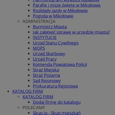
Parafie i msze święte w Mikołowie
Rozkłady jazdy w Mikołowie
Pogoda w Mikołowie
ADMINISTRACJA
Burmistrz Miasta
Jak załatwić sprawę w urzędzie miasta?
INSTYTUCJE
Urząd Stanu Cywilnego
MOPS
Urząd Skarbowy
Urząd Pracy
Komenda Powiatowa Policji
Straż Miejska
Straż Pożarna
Sąd Rejonowy
Prokuratura Rejonowa
KATALOG FIRM
KATALOG FIRM
Dodaj firmę do katalogu
POLECAMY
Skup.io - Skup mieszkań