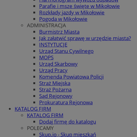
Parafie i msze święte w Mikołowie
Rozkłady jazdy w Mikołowie
Pogoda w Mikołowie
ADMINISTRACJA
Burmistrz Miasta
Jak załatwić sprawę w urzędzie miasta?
INSTYTUCJE
Urząd Stanu Cywilnego
MOPS
Urząd Skarbowy
Urząd Pracy
Komenda Powiatowa Policji
Straż Miejska
Straż Pożarna
Sąd Rejonowy
Prokuratura Rejonowa
KATALOG FIRM
KATALOG FIRM
Dodaj firmę do katalogu
POLECAMY
Skup.io - Skup mieszkań