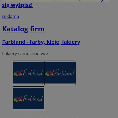
się wyśpisz!
reklama
Katalog firm
Farbland - farby, kleje, lakiery
Lakiery samochodowe