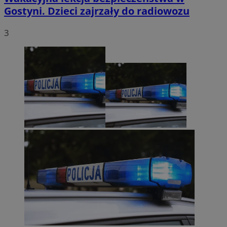
Gostyni. Dzieci zajrzały do radiowozu
3