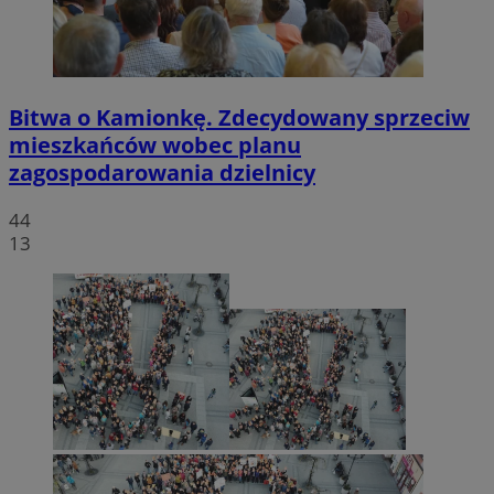
Bitwa o Kamionkę. Zdecydowany sprzeciw
mieszkańców wobec planu
zagospodarowania dzielnicy
44
13