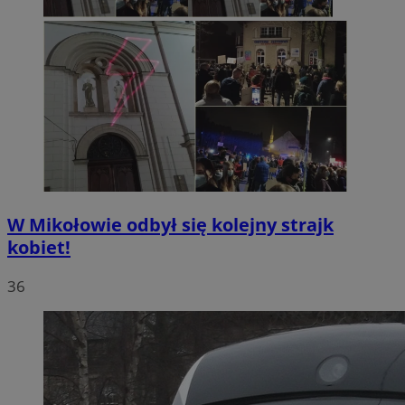
W Mikołowie odbył się kolejny strajk
kobiet!
36