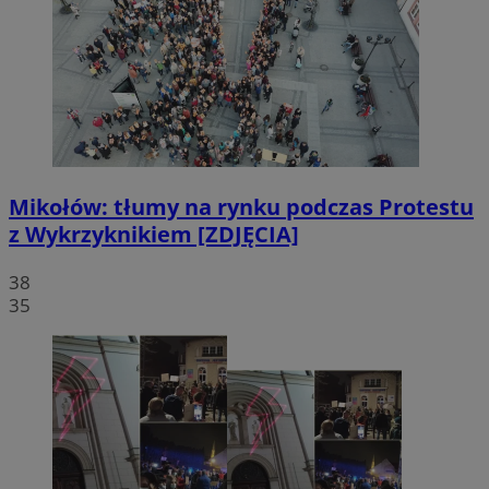
Mikołów: tłumy na rynku podczas Protestu
z Wykrzyknikiem [ZDJĘCIA]
38
35