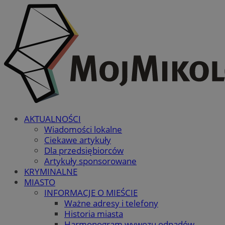
AKTUALNOŚCI
Wiadomości lokalne
Ciekawe artykuły
Dla przedsiębiorców
Artykuły sponsorowane
KRYMINALNE
MIASTO
INFORMACJE O MIEŚCIE
Ważne adresy i telefony
Historia miasta
Harmonogram wywozu odpadów