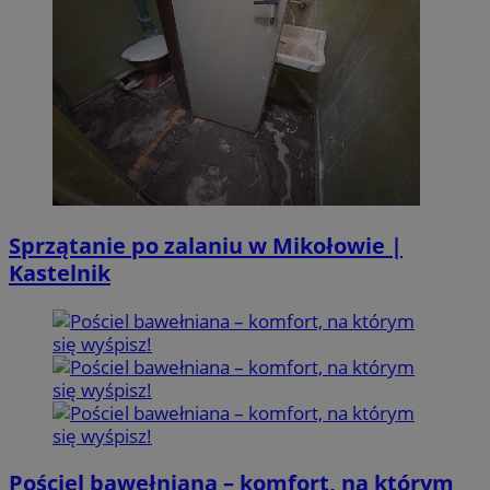
Sprzątanie po zalaniu w Mikołowie |
Kastelnik
Pościel bawełniana – komfort, na którym