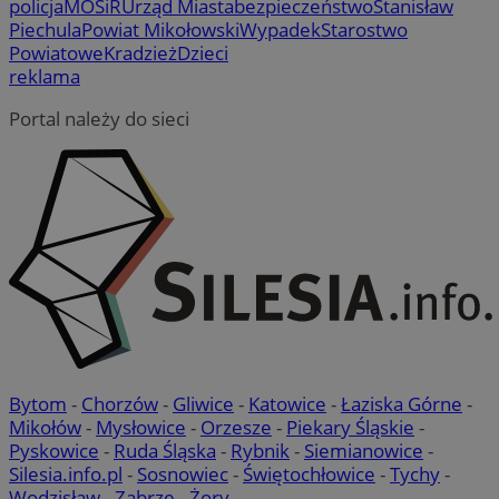
policja
MOSiR
Urząd Miasta
bezpieczeństwo
Stanisław
Piechula
Powiat Mikołowski
Wypadek
Starostwo
Powiatowe
Kradzież
Dzieci
reklama
Portal należy do sieci
Bytom
-
Chorzów
-
Gliwice
-
Katowice
-
Łaziska Górne
-
Mikołów
-
Mysłowice
-
Orzesze
-
Piekary Śląskie
-
Pyskowice
-
Ruda Śląska
-
Rybnik
-
Siemianowice
-
Silesia.info.pl
-
Sosnowiec
-
Świętochłowice
-
Tychy
-
Wodzisław
-
Zabrze
-
Żory