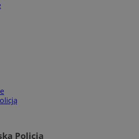
e
ie
olicją
ską Policją