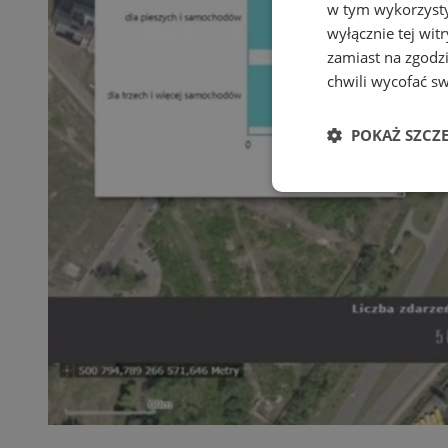
w tym wykorzysty
wyłącznie tej wi
zamiast na zgodz
chwili wycofać s
POKAŻ SZCZ
Niezbędn
Niezbędne pliki cook
zarządzanie kontem. 
Nazwa