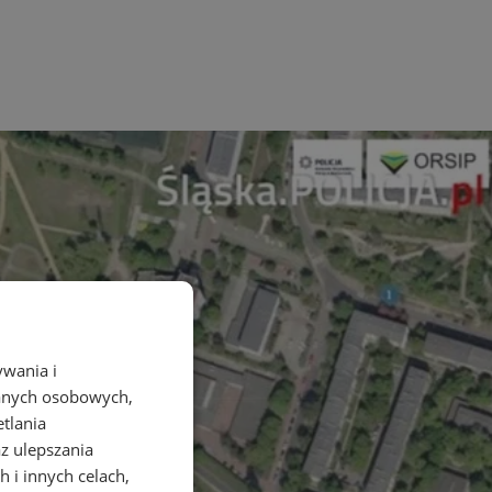
ywania i
danych osobowych,
etlania
az ulepszania
 i innych celach,