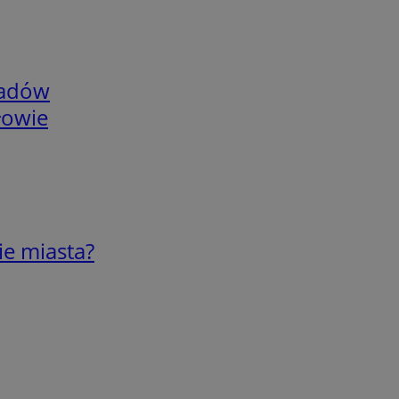
adów
łowie
ie miasta?