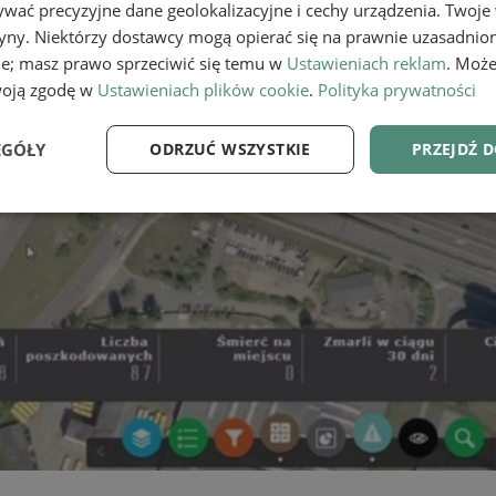
wać precyzyjne dane geolokalizacyjne i cechy urządzenia. Twoje
tryny. Niektórzy dostawcy mogą opierać się na prawnie uzasadnio
ie; masz prawo sprzeciwić się temu w
Ustawieniach reklam
. Może
woją zgodę w
Ustawieniach plików cookie
.
Polityka prywatności
EGÓŁY
ODRZUĆ WSZYSTKIE
PRZEJDŹ 
e
Wydajność
Targetowanie
Fu
Niezbędne
Wydajność
Targetowanie
Funkcjonalność
ie umożliwiają korzystanie z podstawowych funkcji strony internetowej, takich jak log
Bez niezbędnych plików cookie nie można prawidłowo korzystać ze strony internetowe
Provider
/
Okres
Opis
Domena
przechowywania