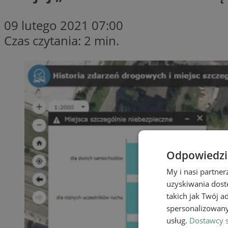
09 lutego 2021 07:00
Czas czytania: 2 min.
Odpowiedzia
My i nasi partne
uzyskiwania dost
takich jak Twój a
spersonalizowanyc
usług.
Dostawcy s