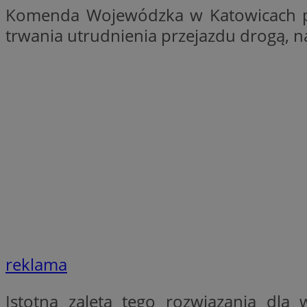
Komenda Wojewódzka w Katowicach prz
SessID
trwania utrudnienia przejazdu drogą, n
QeSessID
MvSessID
CookieScriptConse
VISITOR_PRIVACY_
Nazwa
Nazwa
Provider
Nazwa
reklama
_clsk
WMF-
.upload.w
Uniq
YSC
Istotną zaletą tego rozwiązania dla