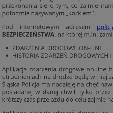
__Secure-YNID
przekonania się o tym, co zajmie na
potocznie nazywanym „korkiem”.
openstat_lm6n8g2
VISITOR_INFO1_LIV
Pod internetowym adresem
policj
BEZPIECZEŃSTWA
, na której m.in. zam
__gads
openstat_nuz7z3c
ZDARZENIA DROGOWE ON-LINE
test_cookie
HISTORIA ZDARZEŃ DROGOWYCH I 
_clsk
IDE
Aplikacja zdarzenia drogowe on-line 
utrudnieniach na drodze będą w niej z
Śląska Policja ma nadzieję na chęć na
_fbp
posiadanej w danej chwili tylko przez 
openstat_xuklp24x
krótszy czas przejazdu do celu zajmie
__Secure-
ROLLOUT_TOKEN
Aplikacja historia zdarzeń drogowych 