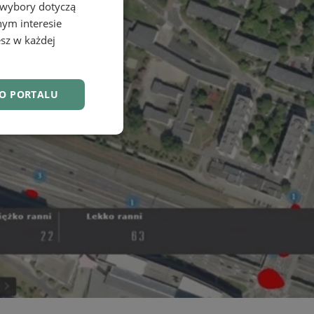
 wybory dotyczą
nym interesie
sz w każdej
DO PORTALU
nkcjonalność
owanie użytkownika i
j.