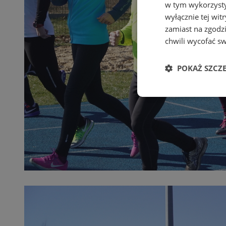
w tym wykorzysty
wyłącznie tej wi
zamiast na zgodz
chwili wycofać s
POKAŻ SZCZ
Niezbędn
Niezbędne pliki cook
zarządzanie kontem. 
Nazwa