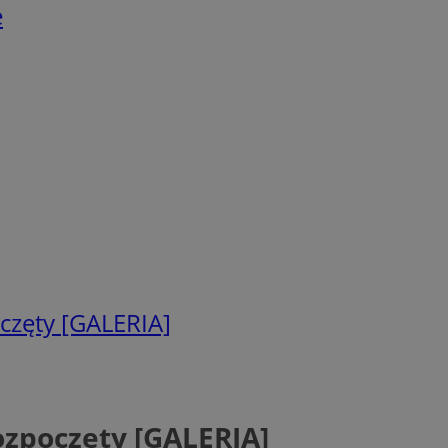
e
częty [GALERIA]
zpoczęty [GALERIA]