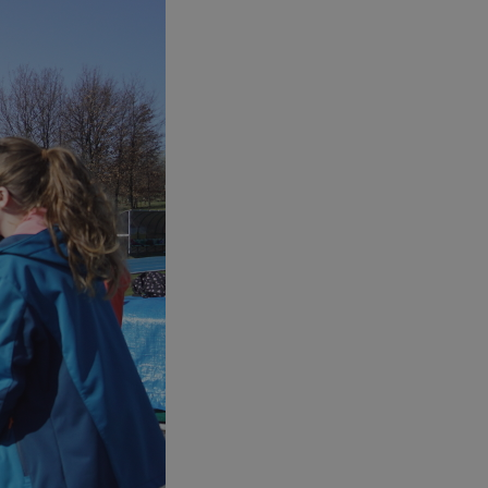
ikator sesji.
ikator sesji.
ikator sesji.
 usługę Cookie-
erencji dotyczących
Jest to konieczne,
 działał poprawnie.
acje o zgodzie
ch dotyczących
itryny. Rejestruje
ści i ustawień
nie w kolejnych
 nie musi ponownie
o zwiększa wygodę i
nych.
unikalnych
est powiązany z
ści multimedialnych
Microsoft Clarity
be w celu śledzenia
n używany do
nformacji o sesji