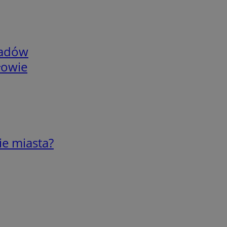
adów
łowie
ie miasta?