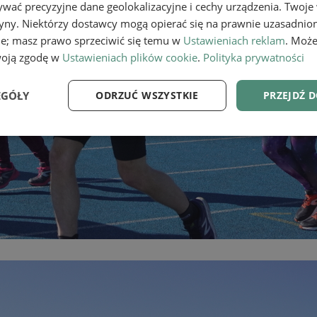
wać precyzyjne dane geolokalizacyjne i cechy urządzenia. Twoje
tryny. Niektórzy dostawcy mogą opierać się na prawnie uzasadnio
ie; masz prawo sprzeciwić się temu w
Ustawieniach reklam
. Może
woją zgodę w
Ustawieniach plików cookie
.
Polityka prywatności
EGÓŁY
ODRZUĆ WSZYSTKIE
PRZEJDŹ 
e
Wydajność
Targetowanie
Fu
Niezbędne
Wydajność
Targetowanie
Funkcjonalność
ie umożliwiają korzystanie z podstawowych funkcji strony internetowej, takich jak log
Bez niezbędnych plików cookie nie można prawidłowo korzystać ze strony internetowe
Provider
/
Okres
Opis
Domena
przechowywania