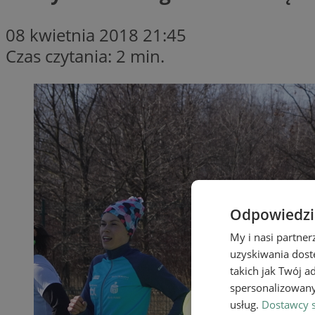
08 kwietnia 2018 21:45
Czas czytania: 2 min.
Odpowiedzia
My i nasi partne
uzyskiwania dost
takich jak Twój a
spersonalizowanyc
usług.
Dostawcy s