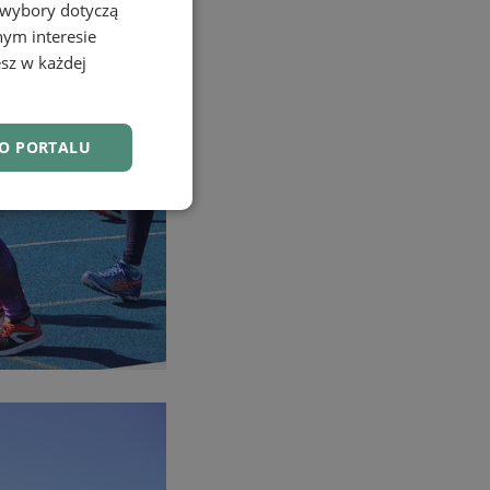
 wybory dotyczą
nym interesie
sz w każdej
DO PORTALU
nkcjonalność
owanie użytkownika i
j.