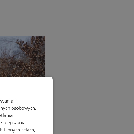
ywania i
danych osobowych,
etlania
az ulepszania
 i innych celach,