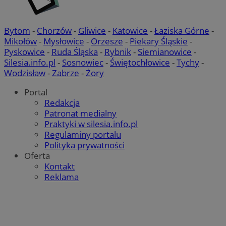
Bytom
-
Chorzów
-
Gliwice
-
Katowice
-
Łaziska Górne
-
Mikołów
-
Mysłowice
-
Orzesze
-
Piekary Śląskie
-
Pyskowice
-
Ruda Śląska
-
Rybnik
-
Siemianowice
-
Silesia.info.pl
-
Sosnowiec
-
Świętochłowice
-
Tychy
-
Wodzisław
-
Zabrze
-
Żory
Portal
Redakcja
Patronat medialny
Praktyki w silesia.info.pl
Regulaminy portalu
Polityka prywatności
Oferta
Kontakt
Reklama