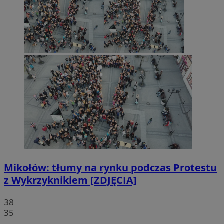
Mikołów: tłumy na rynku podczas Protestu
z Wykrzyknikiem [ZDJĘCIA]
38
35