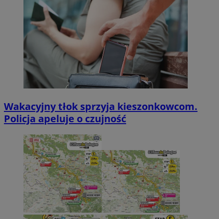
Wakacyjny tłok sprzyja kieszonkowcom.
Policja apeluje o czujność