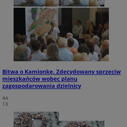
Bitwa o Kamionkę. Zdecydowany sprzeciw
mieszkańców wobec planu
zagospodarowania dzielnicy
44
13