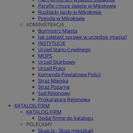
Parafie i msze święte w Mikołowie
Rozkłady jazdy w Mikołowie
Pogoda w Mikołowie
ADMINISTRACJA
Burmistrz Miasta
Jak załatwić sprawę w urzędzie miasta?
INSTYTUCJE
Urząd Stanu Cywilnego
MOPS
Urząd Skarbowy
Urząd Pracy
Komenda Powiatowa Policji
Straż Miejska
Straż Pożarna
Sąd Rejonowy
Prokuratura Rejonowa
KATALOG FIRM
KATALOG FIRM
Dodaj firmę do katalogu
POLECAMY
Skup.io - Skup mieszkań