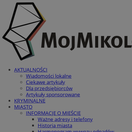
AKTUALNOŚCI
Wiadomości lokalne
Ciekawe artykuły
Dla przedsiębiorców
Artykuły sponsorowane
KRYMINALNE
MIASTO
INFORMACJE O MIEŚCIE
Ważne adresy i telefony
Historia miasta
Harmonogram wywozu odpadów