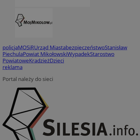
policja
MOSiR
Urząd Miasta
bezpieczeństwo
Stanisław
Piechula
Powiat Mikołowski
Wypadek
Starostwo
Powiatowe
Kradzież
Dzieci
reklama
Portal należy do sieci