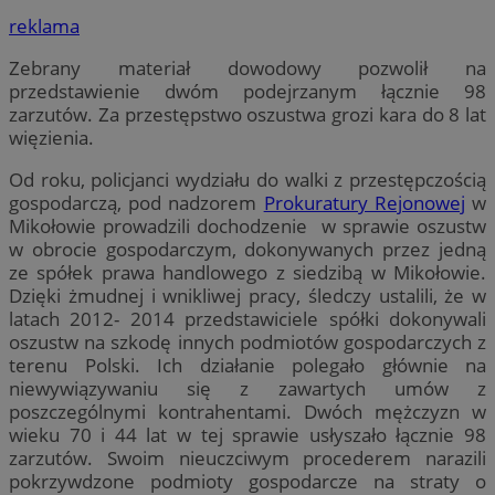
reklama
Zebrany materiał dowodowy pozwolił na
przedstawienie dwóm podejrzanym łącznie 98
zarzutów. Za przestępstwo oszustwa grozi kara do 8 lat
więzienia.
Od roku, policjanci wydziału do walki z przestępczością
gospodarczą, pod nadzorem
Prokuratury Rejonowej
w
Mikołowie prowadzili dochodzenie w sprawie oszustw
w obrocie gospodarczym, dokonywanych przez jedną
ze spółek prawa handlowego z siedzibą w Mikołowie.
Dzięki żmudnej i wnikliwej pracy, śledczy ustalili, że w
latach 2012- 2014 przedstawiciele spółki dokonywali
oszustw na szkodę innych podmiotów gospodarczych z
terenu Polski. Ich działanie polegało głównie na
niewywiązywaniu się z zawartych umów z
poszczególnymi kontrahentami. Dwóch mężczyzn w
wieku 70 i 44 lat w tej sprawie usłyszało łącznie 98
zarzutów. Swoim nieuczciwym procederem narazili
pokrzywdzone podmioty gospodarcze na straty o