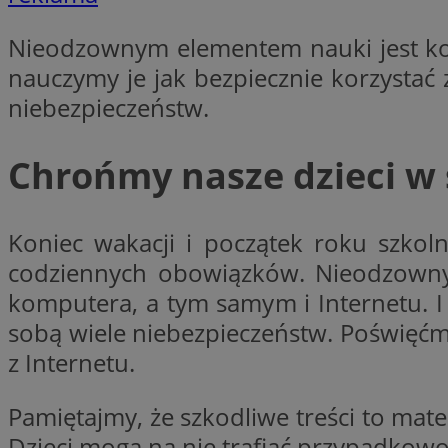
__Secure-YNID
Nieodzownym elementem nauki jest kor
openstat_lm6n8g2
VISITOR_INFO1_LIV
nauczymy je jak bezpiecznie korzystać z
niebezpieczeństw.
__gads
openstat_nuz7z3c
Chrońmy nasze dzieci w 
test_cookie
Koniec wakacji i początek roku szkol
_clsk
IDE
codziennych obowiązków. Nieodzownym
komputera, a tym samym i Internetu. I 
sobą wiele niebezpieczeństw. Poświęćm
_fbp
z Internetu.
openstat_xuklp24x
__Secure-
Pamiętajmy, że szkodliwe treści to mate
ROLLOUT_TOKEN
Dzieci mogą na nie trafiać przypadkowo