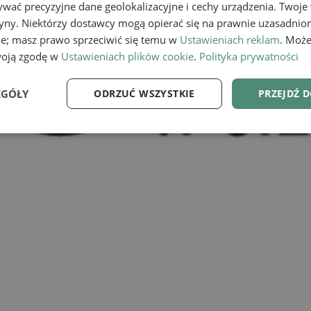
wać precyzyjne dane geolokalizacyjne i cechy urządzenia. Twoje
tryny. Niektórzy dostawcy mogą opierać się na prawnie uzasadnio
ie; masz prawo sprzeciwić się temu w
Ustawieniach reklam
. Może
woją zgodę w
Ustawieniach plików cookie
.
Polityka prywatności
EGÓŁY
ODRZUĆ WSZYSTKIE
PRZEJDŹ 
e
Wydajność
Targetowanie
Fu
Niezbędne
Wydajność
Targetowanie
Funkcjonalność
ie umożliwiają korzystanie z podstawowych funkcji strony internetowej, takich jak log
Bez niezbędnych plików cookie nie można prawidłowo korzystać ze strony internetowe
Provider
/
Okres
Opis
Domena
przechowywania