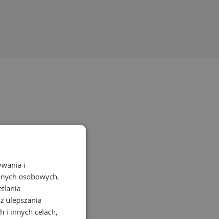
ywania i
danych osobowych,
etlania
az ulepszania
 i innych celach,