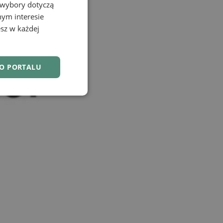
 wybory dotyczą
nym interesie
sz w każdej
DO PORTALU
nkcjonalność
owanie użytkownika i
j.