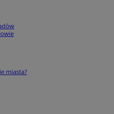
adów
łowie
ie miasta?