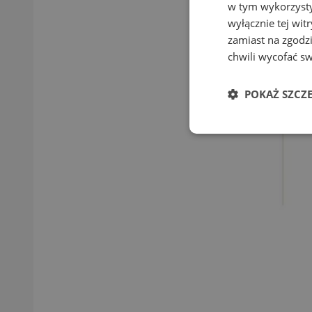
w tym wykorzysty
wyłącznie tej wi
zamiast na zgodz
chwili wycofać s
POKAŻ SZCZ
Niezbędn
Niezbędne pliki cook
zarządzanie kontem. 
Nazwa