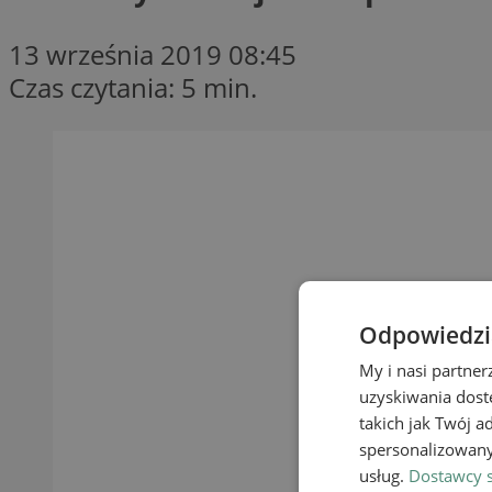
13 września 2019 08:45
Czas czytania: 5 min.
Odpowiedzia
My i nasi partne
uzyskiwania dost
takich jak Twój a
spersonalizowanyc
usług.
Dostawcy s