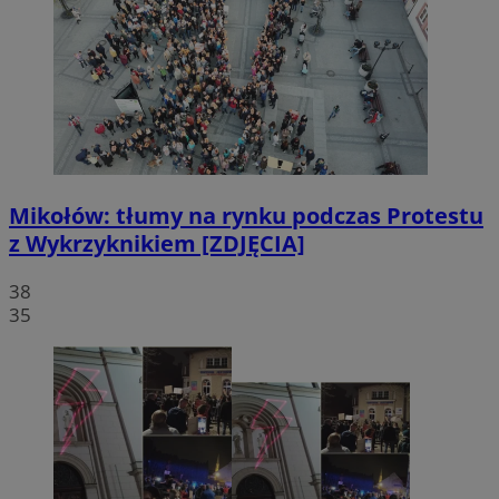
Mikołów: tłumy na rynku podczas Protestu
z Wykrzyknikiem [ZDJĘCIA]
38
35