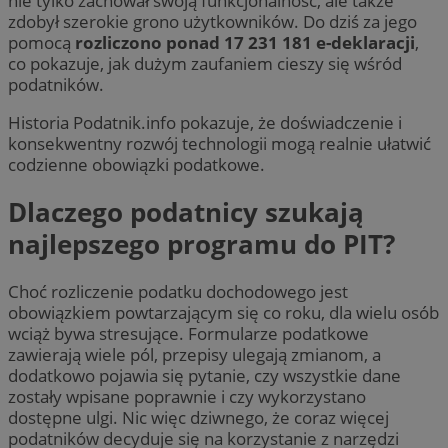
nie tylko zachował swoją funkcjonalność, ale także
zdobył szerokie grono użytkowników. Do dziś za jego
pomocą
rozliczono ponad 17 231 181 e-deklaracji
,
co pokazuje, jak dużym zaufaniem cieszy się wśród
podatników.
Historia Podatnik.info pokazuje, że doświadczenie i
konsekwentny rozwój technologii mogą realnie ułatwić
codzienne obowiązki podatkowe.
Dlaczego podatnicy szukają
najlepszego programu do PIT?
Choć rozliczenie podatku dochodowego jest
obowiązkiem powtarzającym się co roku, dla wielu osób
wciąż bywa stresujące. Formularze podatkowe
zawierają wiele pól, przepisy ulegają zmianom, a
dodatkowo pojawia się pytanie, czy wszystkie dane
zostały wpisane poprawnie i czy wykorzystano
dostępne ulgi. Nic więc dziwnego, że coraz więcej
podatników decyduje się na korzystanie z narzędzi