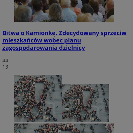
Bitwa o Kamionkę. Zdecydowany sprzeciw
mieszkańców wobec planu
zagospodarowania dzielnicy
44
13