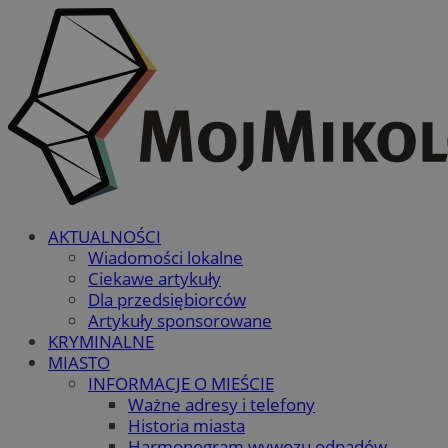
AKTUALNOŚCI
Wiadomości lokalne
Ciekawe artykuły
Dla przedsiębiorców
Artykuły sponsorowane
KRYMINALNE
MIASTO
INFORMACJE O MIEŚCIE
Ważne adresy i telefony
Historia miasta
Harmonogram wywozu odpadów