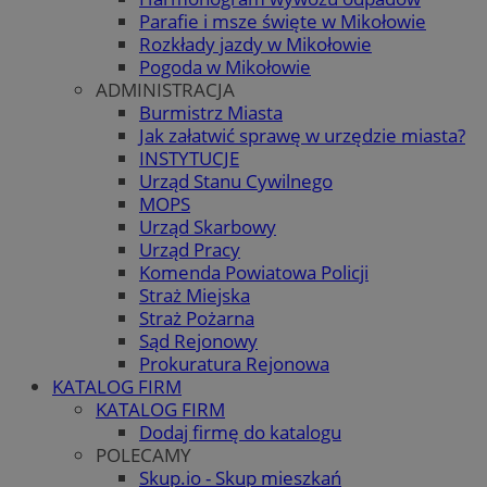
Parafie i msze święte w Mikołowie
Rozkłady jazdy w Mikołowie
Pogoda w Mikołowie
ADMINISTRACJA
Burmistrz Miasta
Jak załatwić sprawę w urzędzie miasta?
INSTYTUCJE
Urząd Stanu Cywilnego
MOPS
Urząd Skarbowy
Urząd Pracy
Komenda Powiatowa Policji
Straż Miejska
Straż Pożarna
Sąd Rejonowy
Prokuratura Rejonowa
KATALOG FIRM
KATALOG FIRM
Dodaj firmę do katalogu
POLECAMY
Skup.io - Skup mieszkań