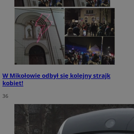
W Mikołowie odbył się kolejny strajk
kobiet!
36