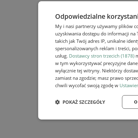
Odpowiedzialne korzystan
My i nasi partnerzy używamy plików c
uzyskiwania dostępu do informacji na
takich jak Twój adres IP, unikalne iden
spersonalizowanych reklam i treści, po
usług.
Dostawcy stron trzecich (1878)
m
w tym wykorzystywać precyzyjne dane 
wyłącznie tej witryny. Niektórzy dost
zamiast na zgodzie; masz prawo sprze
chwili wycofać swoją zgodę w
Ustawien
POKAŻ SZCZEGÓŁY
O
Niezbędne
Wydaj