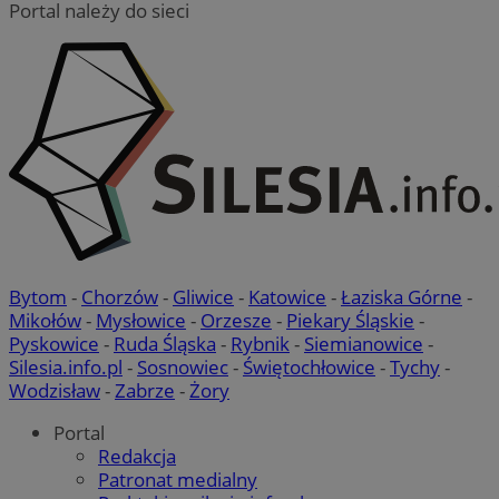
Portal należy do sieci
Bytom
-
Chorzów
-
Gliwice
-
Katowice
-
Łaziska Górne
-
Mikołów
-
Mysłowice
-
Orzesze
-
Piekary Śląskie
-
Pyskowice
-
Ruda Śląska
-
Rybnik
-
Siemianowice
-
Silesia.info.pl
-
Sosnowiec
-
Świętochłowice
-
Tychy
-
Wodzisław
-
Zabrze
-
Żory
Portal
Redakcja
Patronat medialny