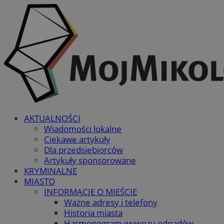
AKTUALNOŚCI
Wiadomości lokalne
Ciekawe artykuły
Dla przedsiębiorców
Artykuły sponsorowane
KRYMINALNE
MIASTO
INFORMACJE O MIEŚCIE
Ważne adresy i telefony
Historia miasta
Harmonogram wywozu odpadów