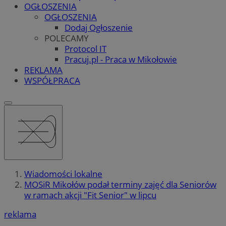
OGŁOSZENIA
OGŁOSZENIA
Dodaj Ogłoszenie
POLECAMY
Protocol IT
Pracuj.pl - Praca w Mikołowie
REKLAMA
WSPÓŁPRACA
Wiadomości lokalne
MOSiR Mikołów podał terminy zajęć dla Seniorów
w ramach akcji "Fit Senior" w lipcu
reklama