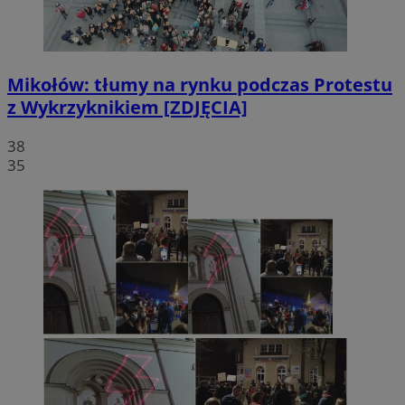
Mikołów: tłumy na rynku podczas Protestu
z Wykrzyknikiem [ZDJĘCIA]
38
35