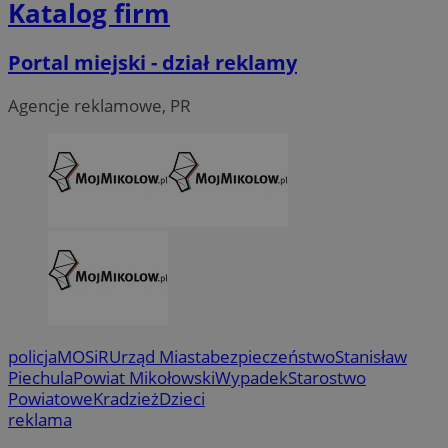
Katalog firm
Portal miejski - dział reklamy
Agencje reklamowe, PR
policja
MOSiR
Urząd Miasta
bezpieczeństwo
Stanisław
Piechula
Powiat Mikołowski
Wypadek
Starostwo
Powiatowe
Kradzież
Dzieci
reklama