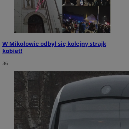
W Mikołowie odbył się kolejny strajk
kobiet!
36