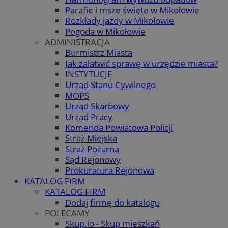
Parafie i msze święte w Mikołowie
Rozkłady jazdy w Mikołowie
Pogoda w Mikołowie
ADMINISTRACJA
Burmistrz Miasta
Jak załatwić sprawę w urzędzie miasta?
INSTYTUCJE
Urząd Stanu Cywilnego
MOPS
Urząd Skarbowy
Urząd Pracy
Komenda Powiatowa Policji
Straż Miejska
Straż Pożarna
Sąd Rejonowy
Prokuratura Rejonowa
KATALOG FIRM
KATALOG FIRM
Dodaj firmę do katalogu
POLECAMY
Skup.io - Skup mieszkań