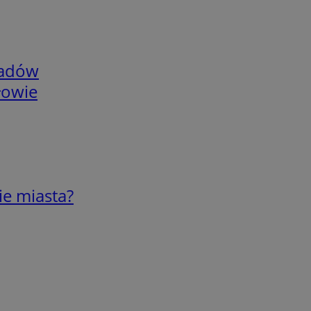
adów
łowie
ie miasta?