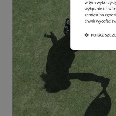
w tym wykorzysty
wyłącznie tej wi
zamiast na zgodz
chwili wycofać s
POKAŻ SZCZ
Niezbędn
Niezbędne pliki cook
zarządzanie kontem. 
Nazwa