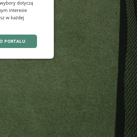
 wybory dotyczą
nym interesie
sz w każdej
DO PORTALU
nkcjonalność
owanie użytkownika i
j.