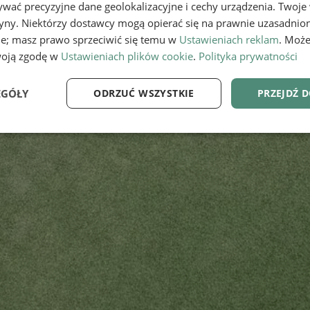
wać precyzyjne dane geolokalizacyjne i cechy urządzenia. Twoje
tryny. Niektórzy dostawcy mogą opierać się na prawnie uzasadnio
ie; masz prawo sprzeciwić się temu w
Ustawieniach reklam
. Może
woją zgodę w
Ustawieniach plików cookie
.
Polityka prywatności
EGÓŁY
ODRZUĆ WSZYSTKIE
PRZEJDŹ 
e
Wydajność
Targetowanie
Fu
Niezbędne
Wydajność
Targetowanie
Funkcjonalność
ie umożliwiają korzystanie z podstawowych funkcji strony internetowej, takich jak log
Bez niezbędnych plików cookie nie można prawidłowo korzystać ze strony internetowe
Provider
/
Okres
Opis
Domena
przechowywania