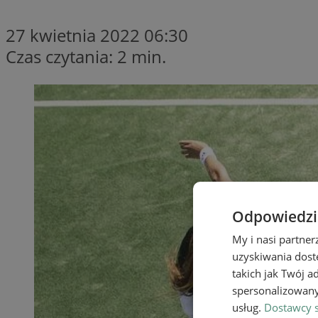
27 kwietnia 2022 06:30
Czas czytania: 2 min.
Odpowiedzia
My i nasi partne
uzyskiwania dost
takich jak Twój a
spersonalizowanyc
usług.
Dostawcy s