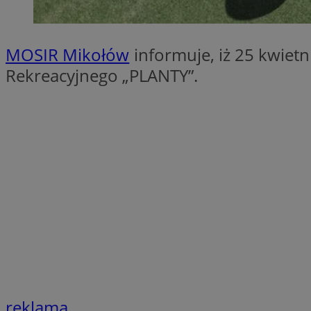
SessID
QeSessID
MOSIR Mikołów
informuje, iż 25 kwietn
MvSessID
Rekreacyjnego „PLANTY”.
CookieScriptConse
VISITOR_PRIVACY_
Nazwa
Nazwa
Provider
Nazwa
_clsk
WMF-
.upload.w
Uniq
YSC
reklama