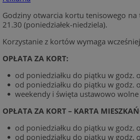
__Secure-YNID
Godziny otwarcia kortu tenisowego na 
openstat_lm6n8g2
VISITOR_INFO1_LIV
21.30 (poniedziałek-niedziela).
Korzystanie z kortów wymaga wcześniejs
__gads
openstat_nuz7z3c
OPŁATA ZA KORT:
test_cookie
od poniedziałku do piątku w godz. od
_clsk
od poniedziałku do piątku w godz. od
IDE
weekendy i święta ustawowo wolne o
OPŁATA ZA KORT – KARTA MIESZKA
_fbp
openstat_xuklp24x
od poniedziałku do piątku w godz. od
__Secure-
ROLLOUT_TOKEN
od poniedziałku do piątku w godz. od