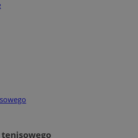
e
nisowego
 tenisowego