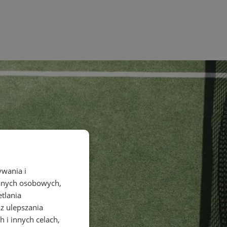
ywania i
danych osobowych,
etlania
az ulepszania
 i innych celach,