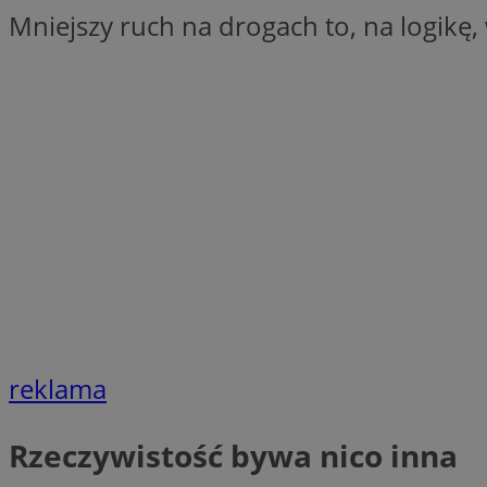
Mniejszy ruch na drogach to, na logikę
SessID
QeSessID
MvSessID
CookieScriptConse
VISITOR_PRIVACY_
reklama
Nazwa
Nazwa
Provider
Nazwa
_clsk
WMF-
.upload.w
Rzeczywistość bywa nico inna
Uniq
YSC