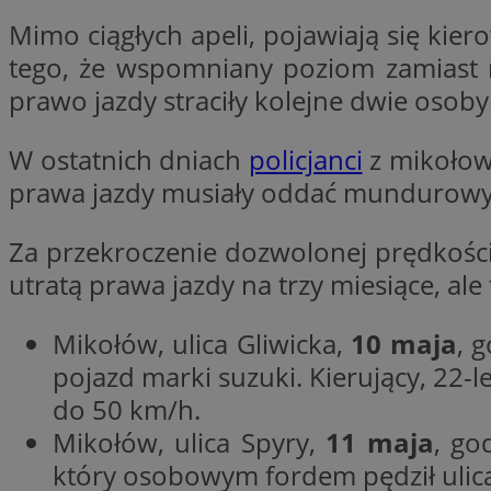
__Secure-YNID
Mimo ciągłych apeli, pojawiają się kierow
tego, że wspomniany poziom zamiast 
openstat_lm6n8g2
VISITOR_INFO1_LIV
prawo jazdy straciły kolejne dwie osoby
W ostatnich dniach
policjanci
z mikołow
__gads
openstat_nuz7z3c
prawa jazdy musiały oddać mundurow
test_cookie
Za przekroczenie dozwolonej prędkośc
utratą prawa jazdy na trzy miesiące, a
_clsk
IDE
Mikołów, ulica Gliwicka,
10 maja
, 
pojazd marki suzuki. Kierujący, 22-l
_fbp
do 50 km/h.
openstat_xuklp24x
Mikołów, ulica Spyry,
11 maja
, go
__Secure-
ROLLOUT_TOKEN
który osobowym fordem pędził ulic