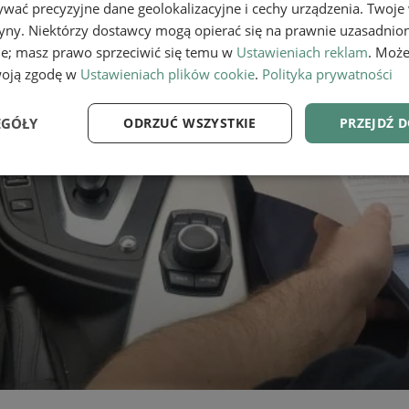
wać precyzyjne dane geolokalizacyjne i cechy urządzenia. Twoje
tryny. Niektórzy dostawcy mogą opierać się na prawnie uzasadnio
ie; masz prawo sprzeciwić się temu w
Ustawieniach reklam
. Może
woją zgodę w
Ustawieniach plików cookie
.
Polityka prywatności
EGÓŁY
ODRZUĆ WSZYSTKIE
PRZEJDŹ 
e
Wydajność
Targetowanie
Fu
Niezbędne
Wydajność
Targetowanie
Funkcjonalność
ie umożliwiają korzystanie z podstawowych funkcji strony internetowej, takich jak log
Bez niezbędnych plików cookie nie można prawidłowo korzystać ze strony internetowe
Provider
/
Okres
Opis
Domena
przechowywania