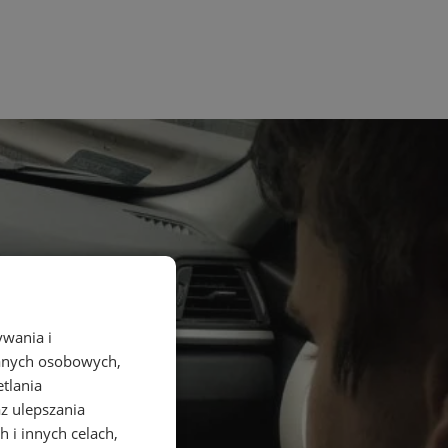
ywania i
danych osobowych,
etlania
az ulepszania
 i innych celach,