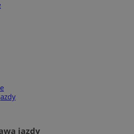
e
ie
jazdy
rawa jazdy