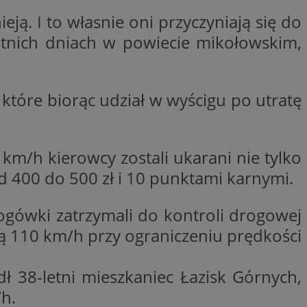
zenia wielu
 w celu
 w jedną sesję
z personalizacji
ieją. I to własnie oni przyczyniają się do
elów analitycznych.
oogle.
tnich dniach w powiecie mikołowskim,
est używany do
e, aby śledzić
ch analitycznych i
 z YouTube
otyczących
ślić, czy
kowników w
tarej wersji
aga w optymalizacji
, które biorąc udział w wyścigu po utratę
bleClick for
est używany do
yświetlanie reklam w
ch analitycznych i
otyczących
kowników w
Click (którego
aga w optymalizacji
czy przeglądarka
/h kierowcy zostali ukarani nie tylko
kie.
d 400 do 500 zł i 10 punktami karnymi.
est powiązany z
oubleclick i zawiera
Microsoft Clarity
k końcowy korzysta
n używany do
y, które
nformacji o sesji
odwiedzeniem tej
rogówki zatrzymali do kontroli drogowej
zenia wielu
 w jedną sesję
cią 110 km/h przy ograniczeniu prędkości
elów analitycznych.
serii produktów
ie rzeczywistym od
est używany do
ch analitycznych i
 38-letni mieszkaniec Łazisk Górnych,
otyczących
ażaniem funkcji i
kowników w
rolować, które
h.
aga w optymalizacji
yświetlane
 etapowych,