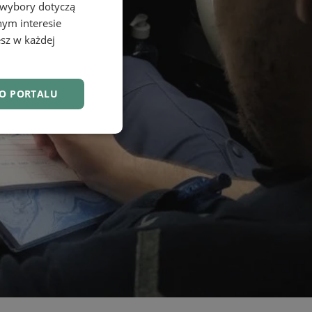
 wybory dotyczą
nym interesie
sz w każdej
DO PORTALU
nkcjonalność
owanie użytkownika i
j.