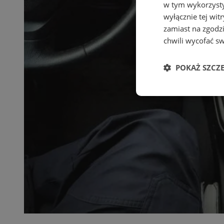
w tym wykorzysty
wyłącznie tej wi
zamiast na zgodz
chwili wycofać s
POKAŻ SZCZ
Niezbędn
Niezbędne pliki cook
zarządzanie kontem. 
Nazwa