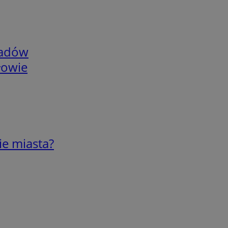
adów
łowie
ie miasta?