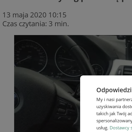
13 maja 2020 10:15
Czas czytania: 3 min.
Odpowiedzia
My i nasi partne
uzyskiwania dost
takich jak Twój a
spersonalizowanyc
usług.
Dostawcy s