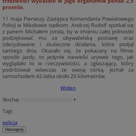
trzeźwości wykazało w jego organizmie ponad 2,5
promila
.
11 maja Pierwszy Zastępca Komendanta Powiatowego
Policji w Mikołowie nadkom. Andrzej Rudolf spotkał się
z panem Michałem Jonda, by w imieniu całej jednostki
podziękować mu za obywatelską postawę oraz
zdecydowane i skuteczne działania, które podjął
tamtego dnia. Okazało się, że pokazany na filmie
sposób jazdy, to jedynie niewielki urywek tego, jak
wyglądało to w rzeczywistości, a zgłaszający, który
podróżował wówczas ze swoją córką, jechał za
samochodem 42-latka około 20 kilometrów.
Wideo
Słuchaj
⏵︎
Tagi:
policja
Udostępnij