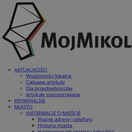
AKTUALNOŚCI
Wiadomości lokalne
Ciekawe artykuły
Dla przedsiębiorców
Artykuły sponsorowane
KRYMINALNE
MIASTO
INFORMACJE O MIEŚCIE
Ważne adresy i telefony
Historia miasta
Harmonogram wywozu odpadów