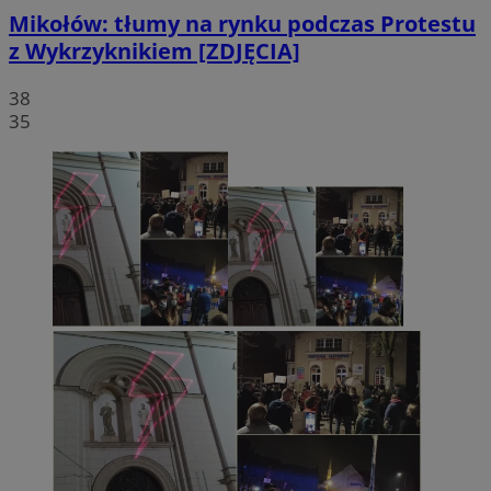
Mikołów: tłumy na rynku podczas Protestu
z Wykrzyknikiem [ZDJĘCIA]
38
35