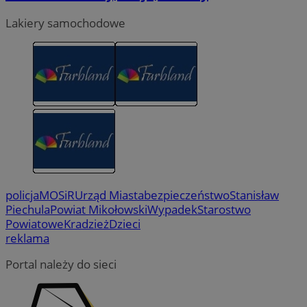
Lakiery samochodowe
policja
MOSiR
Urząd Miasta
bezpieczeństwo
Stanisław
Piechula
Powiat Mikołowski
Wypadek
Starostwo
Powiatowe
Kradzież
Dzieci
reklama
Portal należy do sieci