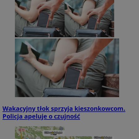
Wakacyjny tłok sprzyja kieszonkowcom.
Policja apeluje o czujność