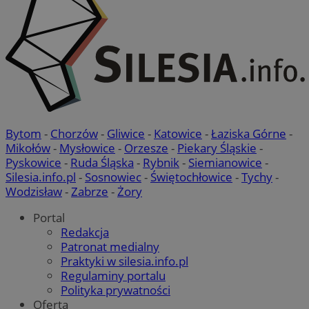
Bytom
-
Chorzów
-
Gliwice
-
Katowice
-
Łaziska Górne
-
Mikołów
-
Mysłowice
-
Orzesze
-
Piekary Śląskie
-
Pyskowice
-
Ruda Śląska
-
Rybnik
-
Siemianowice
-
Silesia.info.pl
-
Sosnowiec
-
Świętochłowice
-
Tychy
-
Wodzisław
-
Zabrze
-
Żory
Portal
Redakcja
Patronat medialny
Praktyki w silesia.info.pl
Regulaminy portalu
Polityka prywatności
Oferta