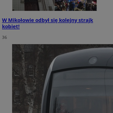
W Mikołowie odbył się kolejny strajk
kobiet!
36