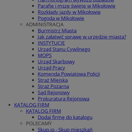
Parafie i msze święte w Mikołowie
Rozkłady jazdy w Mikołowie
Pogoda w Mikołowie
ADMINISTRACJA
Burmistrz Miasta
Jak załatwić sprawę w urzędzie miasta?
INSTYTUCJE
Urząd Stanu Cywilnego
MOPS
Urząd Skarbowy
Urząd Pracy
Komenda Powiatowa Policji
Straż Miejska
Straż Pożarna
Sąd Rejonowy
Prokuratura Rejonowa
KATALOG FIRM
KATALOG FIRM
Dodaj firmę do katalogu
POLECAMY
Skup.io - Skup mieszkań