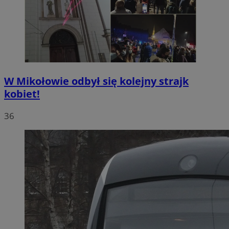
W Mikołowie odbył się kolejny strajk
kobiet!
36