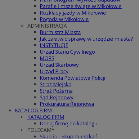
Parafie i msze święte w Mikołowie
Rozkłady jazdy w Mikołowie
Pogoda w Mikołowie
ADMINISTRACJA
Burmistrz Miasta
Jak załatwić sprawę w urzędzie miasta?
INSTYTUCJE
Urząd Stanu Cywilnego
MOPS
Urząd Skarbowy
Urząd Pracy
Komenda Powiatowa Policji
Straż Miejska
Straż Pożarna
Sąd Rejonowy
Prokuratura Rejonowa
KATALOG FIRM
KATALOG FIRM
Dodaj firmę do katalogu
POLECAMY
Skup.io - Skup mieszkań