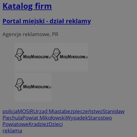
Katalog firm
Portal miejski - dział reklamy
Agencje reklamowe, PR
policja
MOSiR
Urząd Miasta
bezpieczeństwo
Stanisław
Piechula
Powiat Mikołowski
Wypadek
Starostwo
Powiatowe
Kradzież
Dzieci
reklama