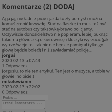
Komentarze (2)
DODAJ
Aj ja jaj, nie ładnie-picie i jazda to zły pomysł i można
komuś zrobić krzywdę. Stać na flaszkę to musi też być
stać na autobus czy taksówkę-brawo policjanty.
Oczywiście donosicielstwo nie popieram, lepiej puknąć
takiemu główeczką o kierownicę i kluczyki wyrzucić (jak
wytrzeźwieje to i tak nic nie będzie pamiętał tylko go
głową będzie bolećł) i niż zawiadamiać policję...
jorguś
2020-02-13 o 07:43
1
Odpowiedz
Jorgusiu, to nie ten artykuł. Ten jest o muzyce, a tobie w
głowie ino picie:)
mikolowianin
2020-02-13 o 22:02
0
Odpowiedz