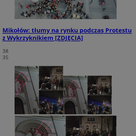
Mikołów: tłumy na rynku podczas Protestu
z Wykrzyknikiem [ZDJĘCIA]
38
35