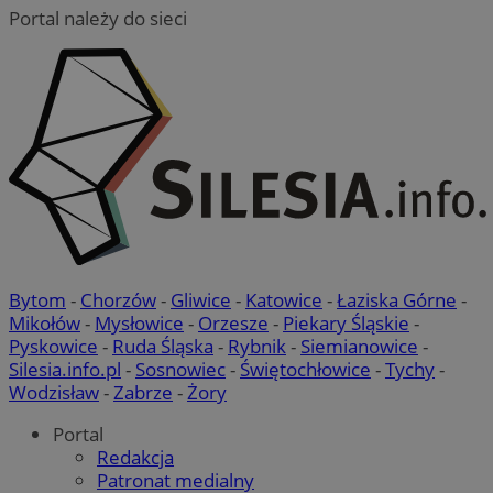
Portal należy do sieci
Bytom
-
Chorzów
-
Gliwice
-
Katowice
-
Łaziska Górne
-
Mikołów
-
Mysłowice
-
Orzesze
-
Piekary Śląskie
-
Pyskowice
-
Ruda Śląska
-
Rybnik
-
Siemianowice
-
Silesia.info.pl
-
Sosnowiec
-
Świętochłowice
-
Tychy
-
Wodzisław
-
Zabrze
-
Żory
Portal
Redakcja
Patronat medialny