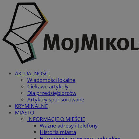
AKTUALNOŚCI
Wiadomości lokalne
Ciekawe artykuły
Dla przedsiębiorców
Artykuły sponsorowane
KRYMINALNE
MIASTO
INFORMACJE O MIEŚCIE
Ważne adresy i telefony
Historia miasta
Harmonogram wywozu odpadów