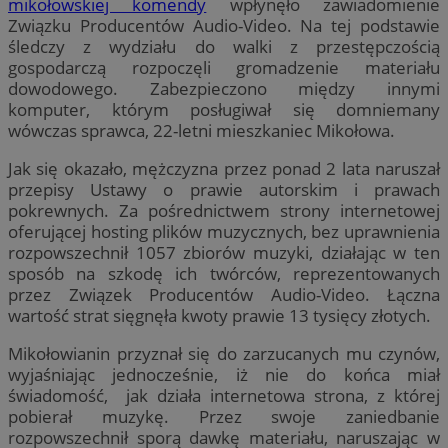
mikołowskiej komendy
wpłynęło zawiadomienie
Związku Producentów Audio-Video. Na tej podstawie
śledczy z wydziału do walki z przestępczością
gospodarczą rozpoczęli gromadzenie materiału
dowodowego. Zabezpieczono między innymi
komputer, którym posługiwał się domniemany
wówczas sprawca, 22-letni mieszkaniec Mikołowa.
Jak się okazało, mężczyzna przez ponad 2 lata naruszał
przepisy Ustawy o prawie autorskim i prawach
pokrewnych. Za pośrednictwem strony internetowej
oferującej hosting plików muzycznych, bez uprawnienia
rozpowszechnił 1057 zbiorów muzyki, działając w ten
sposób na szkodę ich twórców, reprezentowanych
przez Związek Producentów Audio-Video. Łączna
wartość strat sięgnęła kwoty prawie 13 tysięcy złotych.
Mikołowianin przyznał się do zarzucanych mu czynów,
wyjaśniając jednocześnie, iż nie do końca miał
świadomość, jak działa internetowa strona, z której
pobierał muzykę. Przez swoje zaniedbanie
rozpowszechnił sporą dawkę materiału, naruszając w