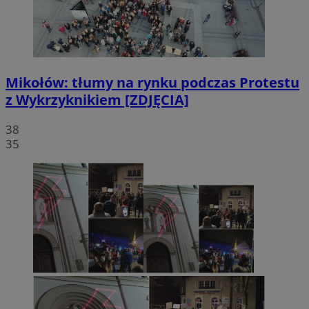
Mikołów: tłumy na rynku podczas Protestu
z Wykrzyknikiem [ZDJĘCIA]
38
35