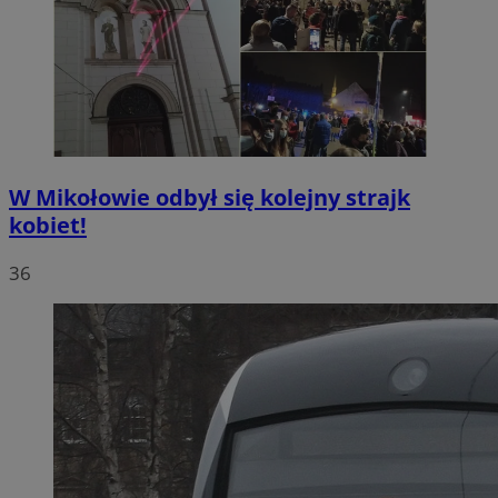
W Mikołowie odbył się kolejny strajk
kobiet!
36