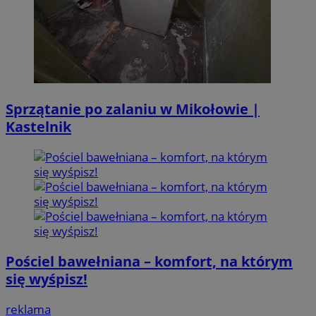
Sprzątanie po zalaniu w Mikołowie |
Kastelnik
Pościel bawełniana – komfort, na którym
się wyśpisz!
reklama