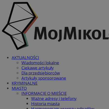
AKTUALNOŚCI
Wiadomości lokalne
Ciekawe artykuły
Dla przedsiębiorców
Artykuły sponsorowane
KRYMINALNE
MIASTO
INFORMACJE O MIEŚCIE
Ważne adresy i telefony
Historia miasta
Harmonogram wywozu odpadów