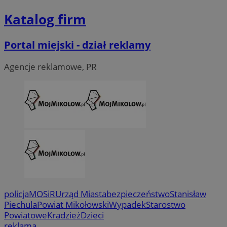
Katalog firm
Portal miejski - dział reklamy
Agencje reklamowe, PR
policja
MOSiR
Urząd Miasta
bezpieczeństwo
Stanisław
Piechula
Powiat Mikołowski
Wypadek
Starostwo
Powiatowe
Kradzież
Dzieci
reklama