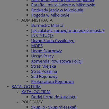
Parafie i msze święte w Mikołowie
Rozkłady jazdy w Mikołowie
Pogoda w Mikołowie
ADMINISTRACJA
Burmistrz Miasta
Jak załatwić sprawę w urzędzie miasta?
INSTYTUCJE
Urząd Stanu Cywilnego
MOPS
Urząd Skarbowy
Urząd Pracy
Komenda Powiatowa Policji
Straż Miejska
Straż Pożarna
Sąd Rejonowy
Prokuratura Rejonowa
KATALOG FIRM
KATALOG FIRM
Dodaj firmę do katalogu
POLECAMY
Skup.io - Skup mieszkań