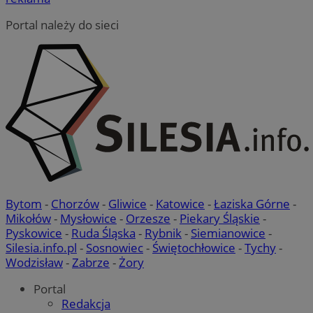
Portal należy do sieci
Bytom
-
Chorzów
-
Gliwice
-
Katowice
-
Łaziska Górne
-
Mikołów
-
Mysłowice
-
Orzesze
-
Piekary Śląskie
-
Pyskowice
-
Ruda Śląska
-
Rybnik
-
Siemianowice
-
Silesia.info.pl
-
Sosnowiec
-
Świętochłowice
-
Tychy
-
Wodzisław
-
Zabrze
-
Żory
Portal
Redakcja