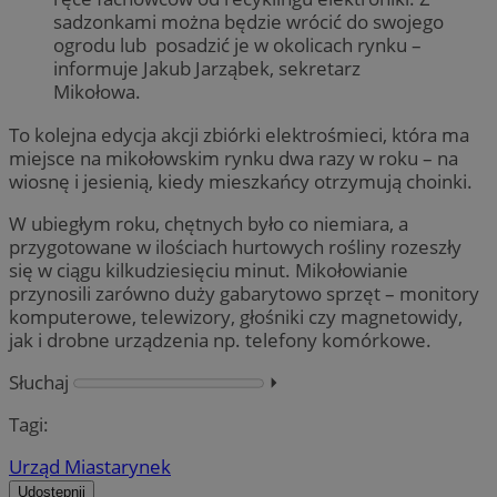
sadzonkami można będzie wrócić do swojego
ogrodu lub posadzić je w okolicach rynku –
informuje Jakub Jarząbek, sekretarz
Mikołowa.
To kolejna edycja akcji zbiórki elektrośmieci, która ma
miejsce na mikołowskim rynku dwa razy w roku – na
wiosnę i jesienią, kiedy mieszkańcy otrzymują choinki.
W ubiegłym roku, chętnych było co niemiara, a
przygotowane w ilościach hurtowych rośliny rozeszły
się w ciągu kilkudziesięciu minut. Mikołowianie
przynosili zarówno duży gabarytowo sprzęt – monitory
komputerowe, telewizory, głośniki czy magnetowidy,
jak i drobne urządzenia np. telefony komórkowe.
Słuchaj
⏵︎
Tagi:
Urząd Miasta
rynek
Udostępnij