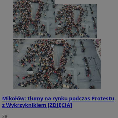
Mikołów: tłumy na rynku podczas Protestu
z Wykrzyknikiem [ZDJĘCIA]
38