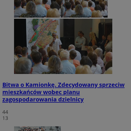
Bitwa o Kamionkę. Zdecydowany sprzeciw
mieszkańców wobec planu
zagospodarowania dzielnicy
44
13