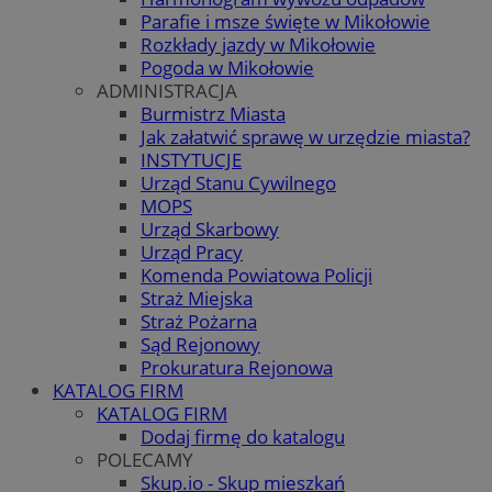
Parafie i msze święte w Mikołowie
Rozkłady jazdy w Mikołowie
Pogoda w Mikołowie
ADMINISTRACJA
Burmistrz Miasta
Jak załatwić sprawę w urzędzie miasta?
INSTYTUCJE
Urząd Stanu Cywilnego
MOPS
Urząd Skarbowy
Urząd Pracy
Komenda Powiatowa Policji
Straż Miejska
Straż Pożarna
Sąd Rejonowy
Prokuratura Rejonowa
KATALOG FIRM
KATALOG FIRM
Dodaj firmę do katalogu
POLECAMY
Skup.io - Skup mieszkań