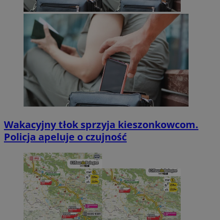
Wakacyjny tłok sprzyja kieszonkowcom.
Policja apeluje o czujność