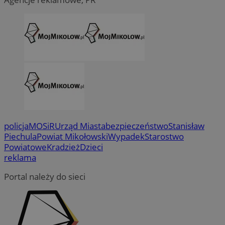
policja
MOSiR
Urząd Miasta
bezpieczeństwo
Stanisław
Piechula
Powiat Mikołowski
Wypadek
Starostwo
Powiatowe
Kradzież
Dzieci
reklama
Portal należy do sieci