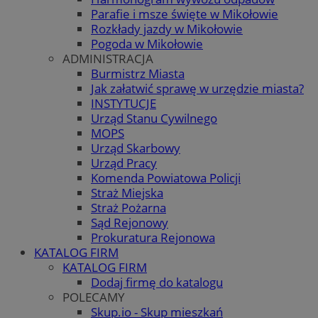
Parafie i msze święte w Mikołowie
Rozkłady jazdy w Mikołowie
Pogoda w Mikołowie
ADMINISTRACJA
Burmistrz Miasta
Jak załatwić sprawę w urzędzie miasta?
INSTYTUCJE
Urząd Stanu Cywilnego
MOPS
Urząd Skarbowy
Urząd Pracy
Komenda Powiatowa Policji
Straż Miejska
Straż Pożarna
Sąd Rejonowy
Prokuratura Rejonowa
KATALOG FIRM
KATALOG FIRM
Dodaj firmę do katalogu
POLECAMY
Skup.io - Skup mieszkań