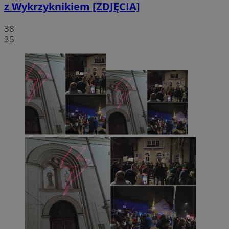
z Wykrzyknikiem [ZDJĘCIA]
38
35