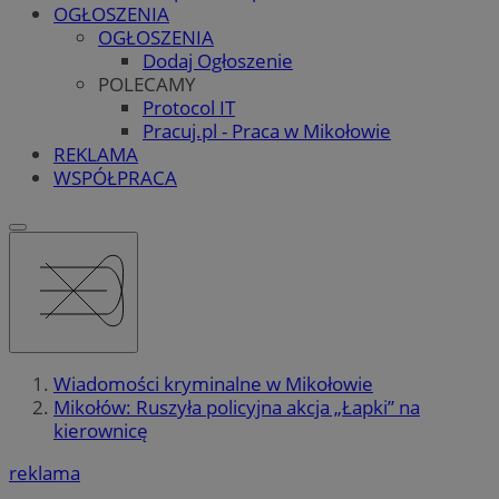
OGŁOSZENIA
OGŁOSZENIA
Dodaj Ogłoszenie
POLECAMY
Protocol IT
Pracuj.pl - Praca w Mikołowie
REKLAMA
WSPÓŁPRACA
Wiadomości kryminalne w Mikołowie
Mikołów: Ruszyła policyjna akcja „Łapki” na
kierownicę
reklama