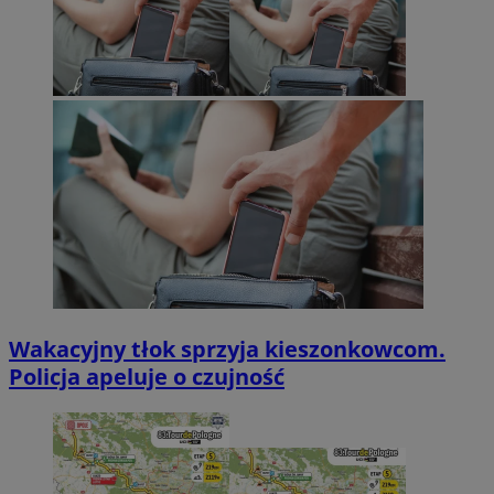
Wakacyjny tłok sprzyja kieszonkowcom.
Policja apeluje o czujność