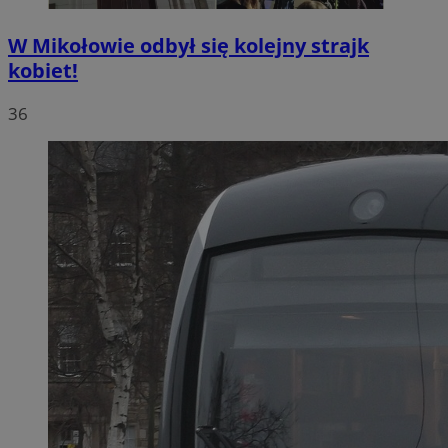
W Mikołowie odbył się kolejny strajk
kobiet!
36