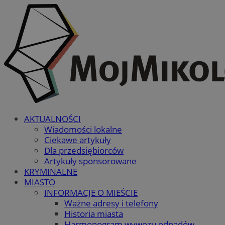
AKTUALNOŚCI
Wiadomości lokalne
Ciekawe artykuły
Dla przedsiębiorców
Artykuły sponsorowane
KRYMINALNE
MIASTO
INFORMACJE O MIEŚCIE
Ważne adresy i telefony
Historia miasta
Harmonogram wywozu odpadów