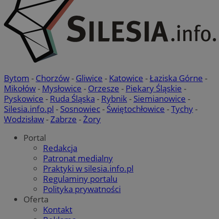
Bytom
-
Chorzów
-
Gliwice
-
Katowice
-
Łaziska Górne
-
Mikołów
-
Mysłowice
-
Orzesze
-
Piekary Śląskie
-
Pyskowice
-
Ruda Śląska
-
Rybnik
-
Siemianowice
-
Silesia.info.pl
-
Sosnowiec
-
Świętochłowice
-
Tychy
-
Wodzisław
-
Zabrze
-
Żory
Portal
Redakcja
Patronat medialny
Praktyki w silesia.info.pl
Regulaminy portalu
Polityka prywatności
Oferta
Kontakt