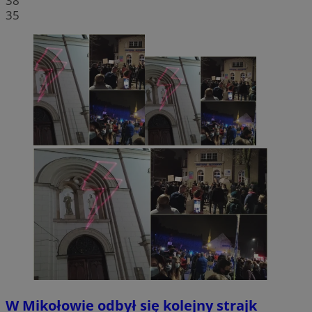
38
35
W Mikołowie odbył się kolejny strajk