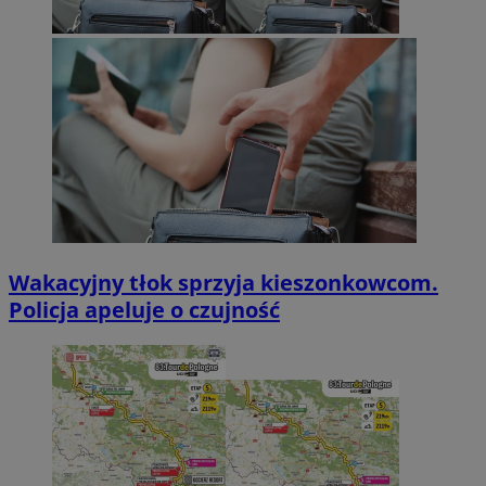
Wakacyjny tłok sprzyja kieszonkowcom.
Policja apeluje o czujność