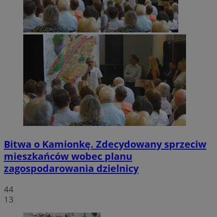
Bitwa o Kamionkę. Zdecydowany sprzeciw
mieszkańców wobec planu
zagospodarowania dzielnicy
44
13