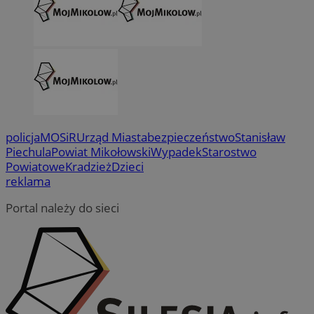
policja
MOSiR
Urząd Miasta
bezpieczeństwo
Stanisław
Piechula
Powiat Mikołowski
Wypadek
Starostwo
Powiatowe
Kradzież
Dzieci
reklama
Portal należy do sieci