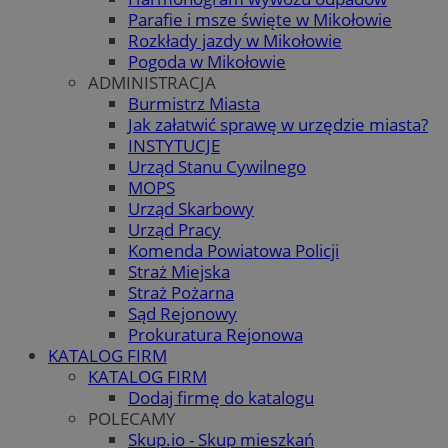
Parafie i msze święte w Mikołowie
Rozkłady jazdy w Mikołowie
Pogoda w Mikołowie
ADMINISTRACJA
Burmistrz Miasta
Jak załatwić sprawę w urzędzie miasta?
INSTYTUCJE
Urząd Stanu Cywilnego
MOPS
Urząd Skarbowy
Urząd Pracy
Komenda Powiatowa Policji
Straż Miejska
Straż Pożarna
Sąd Rejonowy
Prokuratura Rejonowa
KATALOG FIRM
KATALOG FIRM
Dodaj firmę do katalogu
POLECAMY
Skup.io - Skup mieszkań