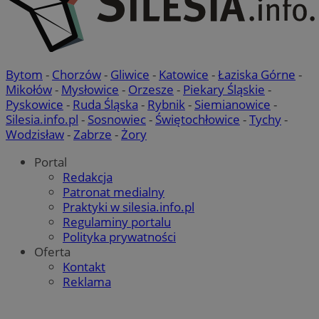
Bytom
-
Chorzów
-
Gliwice
-
Katowice
-
Łaziska Górne
-
Mikołów
-
Mysłowice
-
Orzesze
-
Piekary Śląskie
-
Pyskowice
-
Ruda Śląska
-
Rybnik
-
Siemianowice
-
Silesia.info.pl
-
Sosnowiec
-
Świętochłowice
-
Tychy
-
Wodzisław
-
Zabrze
-
Żory
Portal
Redakcja
Patronat medialny
Praktyki w silesia.info.pl
Regulaminy portalu
Polityka prywatności
Oferta
Kontakt
Reklama