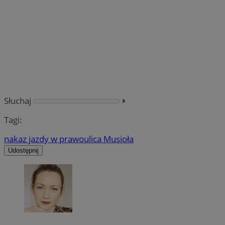
Słuchaj
⏵︎
Tagi:
nakaz jazdy w prawo
ulica Musioła
Udostępnij