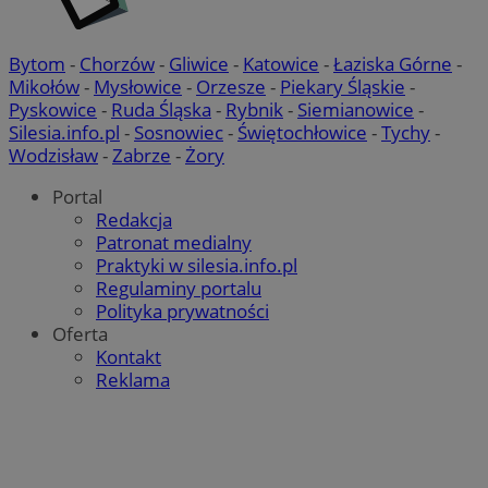
Bytom
-
Chorzów
-
Gliwice
-
Katowice
-
Łaziska Górne
-
Mikołów
-
Mysłowice
-
Orzesze
-
Piekary Śląskie
-
Pyskowice
-
Ruda Śląska
-
Rybnik
-
Siemianowice
-
Silesia.info.pl
-
Sosnowiec
-
Świętochłowice
-
Tychy
-
Wodzisław
-
Zabrze
-
Żory
Portal
Redakcja
Patronat medialny
Praktyki w silesia.info.pl
Regulaminy portalu
Polityka prywatności
Oferta
Kontakt
Reklama