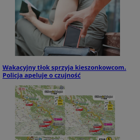
Wakacyjny tłok sprzyja kieszonkowcom.
Policja apeluje o czujność