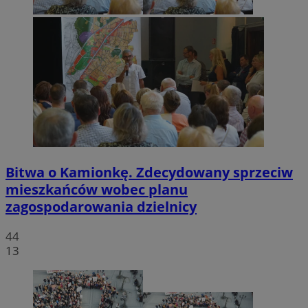
Bitwa o Kamionkę. Zdecydowany sprzeciw
mieszkańców wobec planu
zagospodarowania dzielnicy
44
13