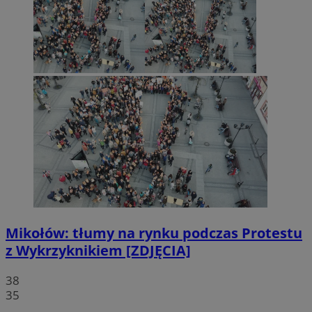
Mikołów: tłumy na rynku podczas Protestu
z Wykrzyknikiem [ZDJĘCIA]
38
35