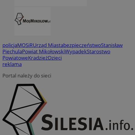
policja
MOSiR
Urząd Miasta
bezpieczeństwo
Stanisław
Piechula
Powiat Mikołowski
Wypadek
Starostwo
Powiatowe
Kradzież
Dzieci
reklama
Portal należy do sieci