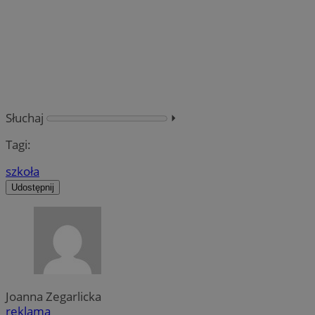
Słuchaj
⏵︎
Tagi:
szkoła
Udostępnij
Joanna Zegarlicka
reklama