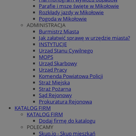
Parafie i msze święte w Mikołowie
Rozkłady jazdy w Mikołowie
Pogoda w Mikołowie
ADMINISTRACJA
Burmistrz Miasta
Jak załatwić sprawę w urzędzie miasta?
INSTYTUCJE
Urząd Stanu Cywilnego
MOPS
Urząd Skarbowy
Urząd Pracy
Komenda Powiatowa Policji
Straż Miejska
Straż Pożarna
Sąd Rejonowy
Prokuratura Rejonowa
KATALOG FIRM
KATALOG FIRM
Dodaj firmę do katalogu
POLECAMY
Skup.io - Skup mieszkań