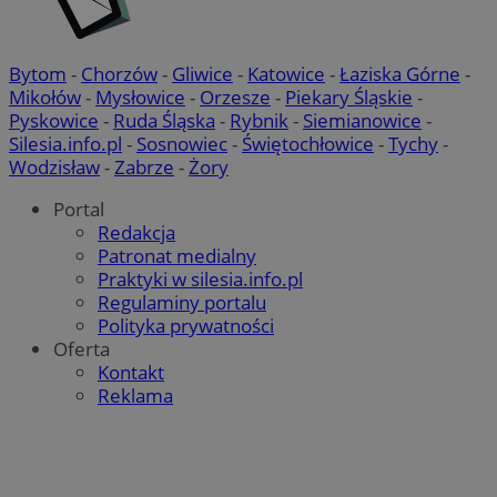
Bytom
-
Chorzów
-
Gliwice
-
Katowice
-
Łaziska Górne
-
Mikołów
-
Mysłowice
-
Orzesze
-
Piekary Śląskie
-
Pyskowice
-
Ruda Śląska
-
Rybnik
-
Siemianowice
-
Silesia.info.pl
-
Sosnowiec
-
Świętochłowice
-
Tychy
-
Wodzisław
-
Zabrze
-
Żory
Portal
Redakcja
Patronat medialny
Praktyki w silesia.info.pl
Regulaminy portalu
Polityka prywatności
Oferta
Kontakt
Reklama