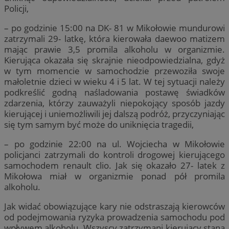
Policji,
– po godzinie 15:00 na DK- 81 w Mikołowie mundurowi
zatrzymali 29- latkę, która kierowała daewoo matizem
mając prawie 3,5 promila alkoholu w organizmie.
Kierująca okazała się skrajnie nieodpowiedzialna, gdyż
w tym momencie w samochodzie przewoziła swoje
małoletnie dzieci w wieku 4 i 5 lat. W tej sytuacji należy
podkreślić godną naśladowania postawę świadków
zdarzenia, którzy zauważyli niepokojący sposób jazdy
kierującej i uniemożliwili jej dalszą podróż, przyczyniając
się tym samym być może do uniknięcia tragedii,
– po godzinie 22:00 na ul. Wojciecha w Mikołowie
policjanci zatrzymali do kontroli drogowej kierującego
samochodem renault clio. Jak się okazało 27- latek z
Mikołowa miał w organizmie ponad pół promila
alkoholu.
Jak widać obowiązujące kary nie odstraszają kierowców
od podejmowania ryzyka prowadzenia samochodu pod
wpływem alkoholu. Wszyscy zatrzymani kierujący staną