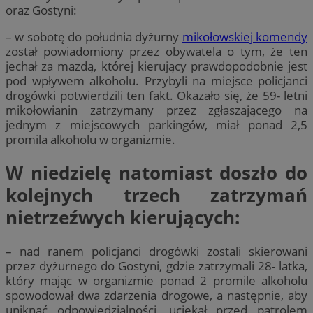
oraz Gostyni:
– w sobotę do południa dyżurny
mikołowskiej komendy
został powiadomiony przez obywatela o tym, że ten
jechał za mazdą, której kierujący prawdopodobnie jest
pod wpływem alkoholu. Przybyli na miejsce policjanci
drogówki potwierdzili ten fakt. Okazało się, że 59- letni
mikołowianin zatrzymany przez zgłaszającego na
jednym z miejscowych parkingów, miał ponad 2,5
promila alkoholu w organizmie.
W niedzielę natomiast doszło do
kolejnych trzech zatrzymań
nietrzeźwych kierujących:
– nad ranem policjanci drogówki zostali skierowani
przez dyżurnego do Gostyni, gdzie zatrzymali 28- latka,
który mając w organizmie ponad 2 promile alkoholu
spowodował dwa zdarzenia drogowe, a następnie, aby
uniknąć odpowiedzialności, uciekał przed patrolem