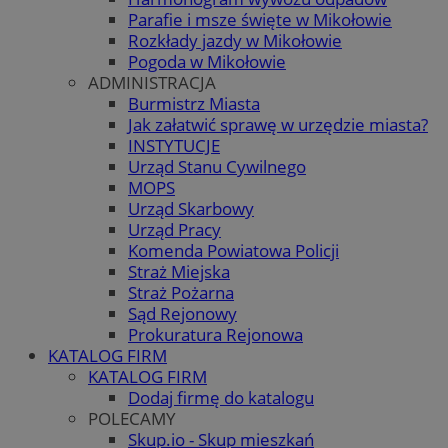
Parafie i msze święte w Mikołowie
Rozkłady jazdy w Mikołowie
Pogoda w Mikołowie
ADMINISTRACJA
Burmistrz Miasta
Jak załatwić sprawę w urzędzie miasta?
INSTYTUCJE
Urząd Stanu Cywilnego
MOPS
Urząd Skarbowy
Urząd Pracy
Komenda Powiatowa Policji
Straż Miejska
Straż Pożarna
Sąd Rejonowy
Prokuratura Rejonowa
KATALOG FIRM
KATALOG FIRM
Dodaj firmę do katalogu
POLECAMY
Skup.io - Skup mieszkań