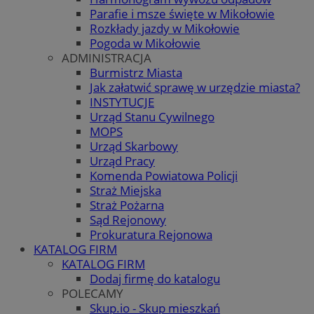
Parafie i msze święte w Mikołowie
Rozkłady jazdy w Mikołowie
Pogoda w Mikołowie
ADMINISTRACJA
Burmistrz Miasta
Jak załatwić sprawę w urzędzie miasta?
INSTYTUCJE
Urząd Stanu Cywilnego
MOPS
Urząd Skarbowy
Urząd Pracy
Komenda Powiatowa Policji
Straż Miejska
Straż Pożarna
Sąd Rejonowy
Prokuratura Rejonowa
KATALOG FIRM
KATALOG FIRM
Dodaj firmę do katalogu
POLECAMY
Skup.io - Skup mieszkań