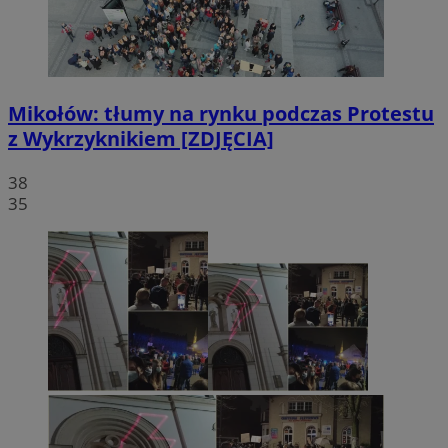
Mikołów: tłumy na rynku podczas Protestu
z Wykrzyknikiem [ZDJĘCIA]
38
35