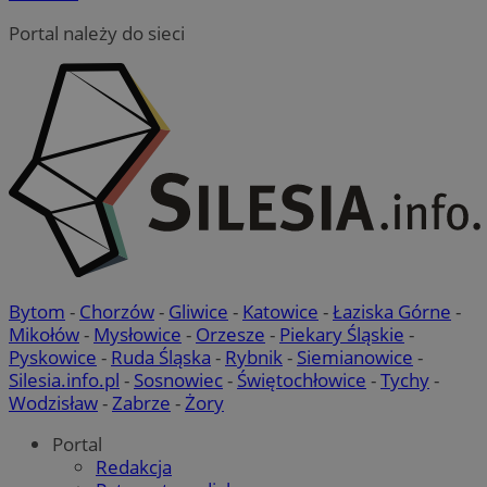
Portal należy do sieci
Bytom
-
Chorzów
-
Gliwice
-
Katowice
-
Łaziska Górne
-
Mikołów
-
Mysłowice
-
Orzesze
-
Piekary Śląskie
-
Pyskowice
-
Ruda Śląska
-
Rybnik
-
Siemianowice
-
Silesia.info.pl
-
Sosnowiec
-
Świętochłowice
-
Tychy
-
Wodzisław
-
Zabrze
-
Żory
Portal
Redakcja