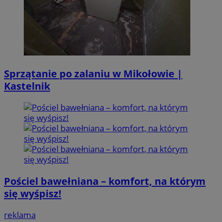
Sprzątanie po zalaniu w Mikołowie |
Kastelnik
Pościel bawełniana – komfort, na którym
się wyśpisz!
reklama