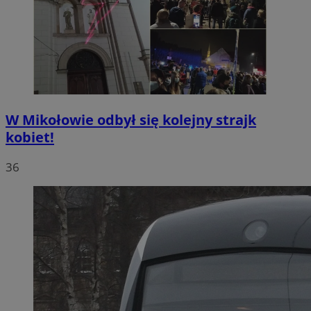
W Mikołowie odbył się kolejny strajk
kobiet!
36