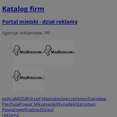
Katalog firm
Portal miejski - dział reklamy
Agencje reklamowe, PR
policja
MOSiR
Urząd Miasta
bezpieczeństwo
Stanisław
Piechula
Powiat Mikołowski
Wypadek
Starostwo
Powiatowe
Kradzież
Dzieci
reklama