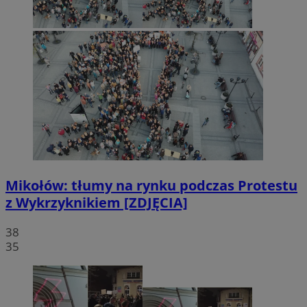
Mikołów: tłumy na rynku podczas Protestu
z Wykrzyknikiem [ZDJĘCIA]
38
35