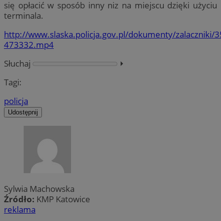
się opłacić w sposób inny niz na miejscu dzięki użyciu
terminala.
http://www.slaska.policja.gov.pl/dokumenty/zalaczniki/3
473332.mp4
Słuchaj
⏵︎
Tagi:
policja
Udostępnij
Sylwia Machowska
Źródło:
KMP Katowice
reklama