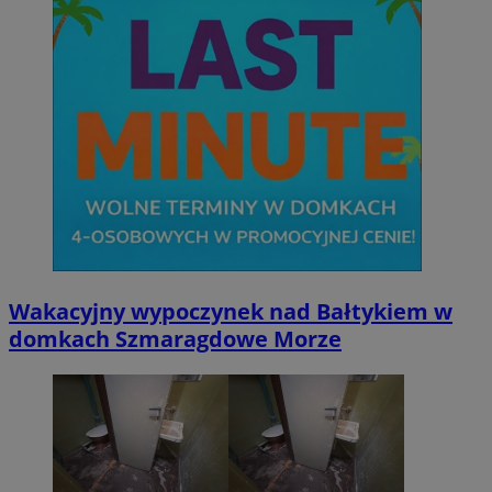
Wakacyjny wypoczynek nad Bałtykiem w
domkach Szmaragdowe Morze