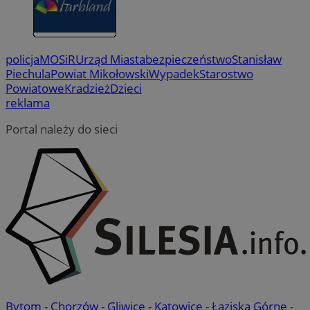
policja
MOSiR
Urząd Miasta
bezpieczeństwo
Stanisław
Piechula
Powiat Mikołowski
Wypadek
Starostwo
Powiatowe
Kradzież
Dzieci
reklama
Portal należy do sieci
Bytom
-
Chorzów
-
Gliwice
-
Katowice
-
Łaziska Górne
-