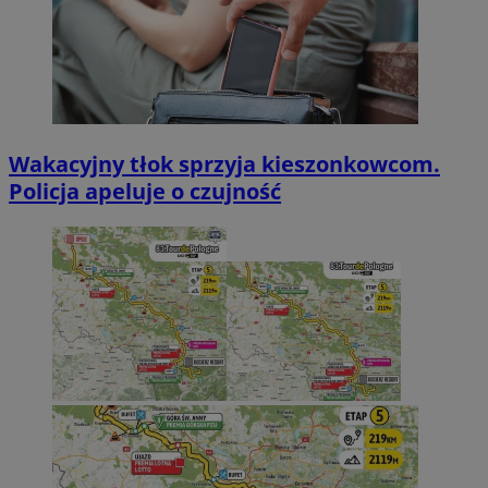
Wakacyjny tłok sprzyja kieszonkowcom.
Policja apeluje o czujność