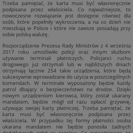
Trzeba pamiętać, że karta musi być własnoręcznie
podpisana przez właściciela. Co najważniejsze, to
nowoczesne rozwiązanie jest dostępne również dla
osób, które popełniły wykroczenia, a na co dzień nie
mieszkają w Polsce i które nie zawsze posiadają przy
sobie polską walutę.
Rozporządzenie Prezesa Rady Ministrów z 4 września
2017 roku umożliwiło policji oraz innym służbom
używanie terminali płatniczych. Policjanci ruchu
drogowego już otrzymali lub w najbliższych dniach
otrzymają łącznie 254 takie urządzenia, które będą
sukcesywnie wprowadzane do użycia w poszczególnych
komendach. W terminale wyposażony będzie każdy
patrol dbający o bezpieczeństwo na drodze. Dzięki
nowym urządzeniom kierowca, który został ukarany
mandatem, będzie mógł od razu opłacić grzywnę,
używając swojej karty płatniczej. Trzeba pamiętać, że
karta musi być własnoręcznie podpisana przez
właściciela. W przypadku tej formy płatności osoba
ukarana mandatem nie będzie ponosiła żadnych
dodatkowych opłat za przelew. Co najważniejsze, to