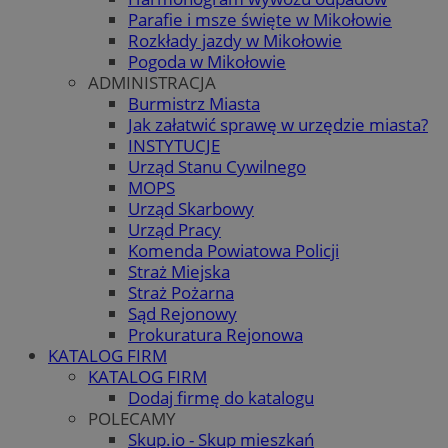
Parafie i msze święte w Mikołowie
Rozkłady jazdy w Mikołowie
Pogoda w Mikołowie
ADMINISTRACJA
Burmistrz Miasta
Jak załatwić sprawę w urzędzie miasta?
INSTYTUCJE
Urząd Stanu Cywilnego
MOPS
Urząd Skarbowy
Urząd Pracy
Komenda Powiatowa Policji
Straż Miejska
Straż Pożarna
Sąd Rejonowy
Prokuratura Rejonowa
KATALOG FIRM
KATALOG FIRM
Dodaj firmę do katalogu
POLECAMY
Skup.io - Skup mieszkań