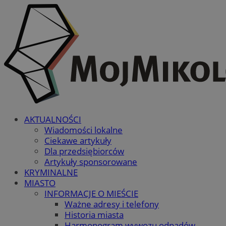
AKTUALNOŚCI
Wiadomości lokalne
Ciekawe artykuły
Dla przedsiębiorców
Artykuły sponsorowane
KRYMINALNE
MIASTO
INFORMACJE O MIEŚCIE
Ważne adresy i telefony
Historia miasta
Harmonogram wywozu odpadów