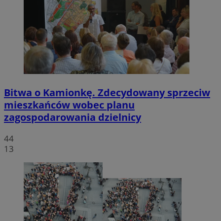
Bitwa o Kamionkę. Zdecydowany sprzeciw
mieszkańców wobec planu
zagospodarowania dzielnicy
44
13