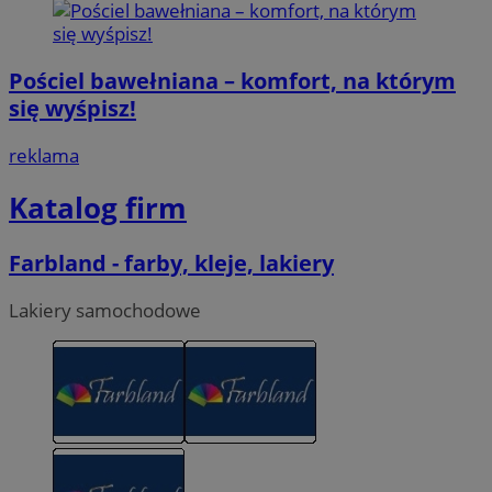
Pościel bawełniana – komfort, na którym
się wyśpisz!
reklama
Katalog firm
Farbland - farby, kleje, lakiery
Lakiery samochodowe