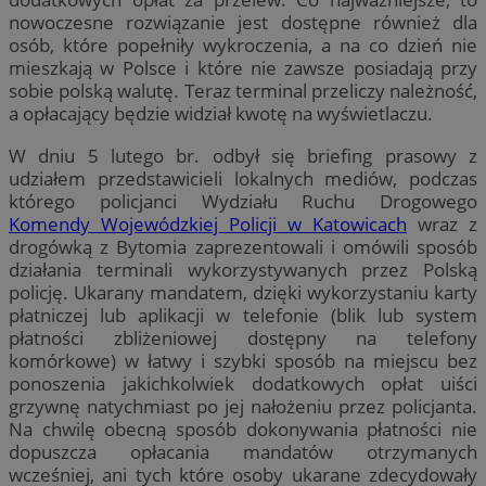
nowoczesne rozwiązanie jest dostępne również dla
osób, które popełniły wykroczenia, a na co dzień nie
mieszkają w Polsce i które nie zawsze posiadają przy
sobie polską walutę. Teraz terminal przeliczy należność,
a opłacający będzie widział kwotę na wyświetlaczu.
W dniu 5 lutego br. odbył się briefing prasowy z
udziałem przedstawicieli lokalnych mediów, podczas
którego policjanci Wydziału Ruchu Drogowego
Komendy Wojewódzkiej Policji w Katowicach
wraz z
drogówką z Bytomia zaprezentowali i omówili sposób
działania terminali wykorzystywanych przez Polską
policję. Ukarany mandatem, dzięki wykorzystaniu karty
płatniczej lub aplikacji w telefonie (blik lub system
płatności zbliżeniowej dostępny na telefony
komórkowe) w łatwy i szybki sposób na miejscu bez
ponoszenia jakichkolwiek dodatkowych opłat uiści
grzywnę natychmiast po jej nałożeniu przez policjanta.
Na chwilę obecną sposób dokonywania płatności nie
dopuszcza opłacania mandatów otrzymanych
wcześniej, ani tych które osoby ukarane zdecydowały