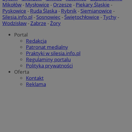
Mikołów
-
Mysłowice
-
Orzesze
-
Piekary Śląskie
-
Pyskowice
-
Ruda Śląska
-
Rybnik
-
Siemianowice
-
Silesia.info.pl
-
Sosnowiec
-
Świętochłowice
-
Tychy
-
Wodzisław
-
Zabrze
-
Żory
Portal
Redakcja
Patronat medialny
Praktyki w silesia.info.pl
Regulaminy portalu
Polityka prywatności
Oferta
Kontakt
Reklama