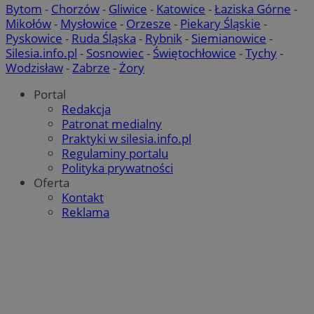
Bytom
-
Chorzów
-
Gliwice
-
Katowice
-
Łaziska Górne
-
Mikołów
-
Mysłowice
-
Orzesze
-
Piekary Śląskie
-
Pyskowice
-
Ruda Śląska
-
Rybnik
-
Siemianowice
-
Silesia.info.pl
-
Sosnowiec
-
Świętochłowice
-
Tychy
-
Wodzisław
-
Zabrze
-
Żory
Portal
Redakcja
Patronat medialny
Praktyki w silesia.info.pl
Regulaminy portalu
Polityka prywatności
Oferta
Kontakt
Reklama