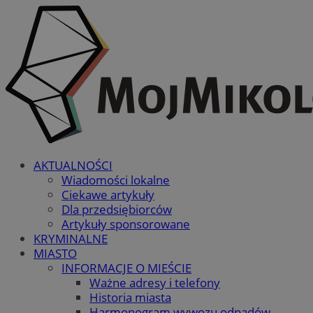
AKTUALNOŚCI
Wiadomości lokalne
Ciekawe artykuły
Dla przedsiębiorców
Artykuły sponsorowane
KRYMINALNE
MIASTO
INFORMACJE O MIEŚCIE
Ważne adresy i telefony
Historia miasta
Harmonogram wywozu odpadów