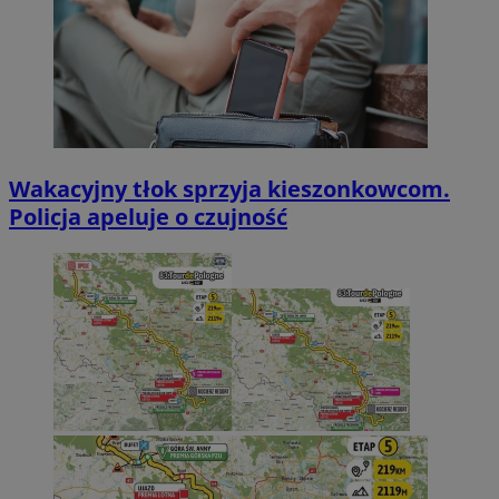
Wakacyjny tłok sprzyja kieszonkowcom.
Policja apeluje o czujność