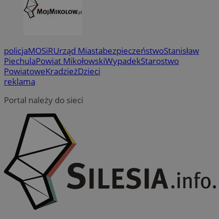
policja
MOSiR
Urząd Miasta
bezpieczeństwo
Stanisław
Piechula
Powiat Mikołowski
Wypadek
Starostwo
Powiatowe
Kradzież
Dzieci
reklama
Portal należy do sieci