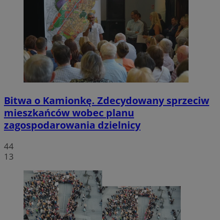
Bitwa o Kamionkę. Zdecydowany sprzeciw
mieszkańców wobec planu
zagospodarowania dzielnicy
44
13