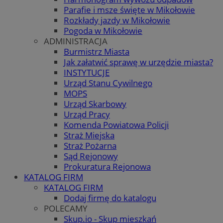
Parafie i msze święte w Mikołowie
Rozkłady jazdy w Mikołowie
Pogoda w Mikołowie
ADMINISTRACJA
Burmistrz Miasta
Jak załatwić sprawę w urzędzie miasta?
INSTYTUCJE
Urząd Stanu Cywilnego
MOPS
Urząd Skarbowy
Urząd Pracy
Komenda Powiatowa Policji
Straż Miejska
Straż Pożarna
Sąd Rejonowy
Prokuratura Rejonowa
KATALOG FIRM
KATALOG FIRM
Dodaj firmę do katalogu
POLECAMY
Skup.io - Skup mieszkań