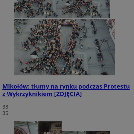
Mikołów: tłumy na rynku podczas Protestu
z Wykrzyknikiem [ZDJĘCIA]
38
35