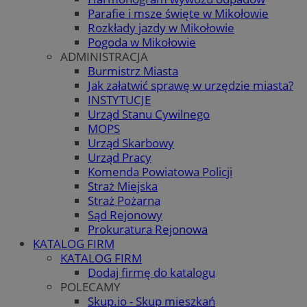
Parafie i msze święte w Mikołowie
Rozkłady jazdy w Mikołowie
Pogoda w Mikołowie
ADMINISTRACJA
Burmistrz Miasta
Jak załatwić sprawę w urzędzie miasta?
INSTYTUCJE
Urząd Stanu Cywilnego
MOPS
Urząd Skarbowy
Urząd Pracy
Komenda Powiatowa Policji
Straż Miejska
Straż Pożarna
Sąd Rejonowy
Prokuratura Rejonowa
KATALOG FIRM
KATALOG FIRM
Dodaj firmę do katalogu
POLECAMY
Skup.io - Skup mieszkań