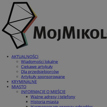
AKTUALNOŚCI
Wiadomości lokalne
Ciekawe artykuły
Dla przedsiębiorców
Artykuły sponsorowane
KRYMINALNE
MIASTO
INFORMACJE O MIEŚCIE
Ważne adresy i telefony
Historia miasta
Harmonogram wywozu odpadów