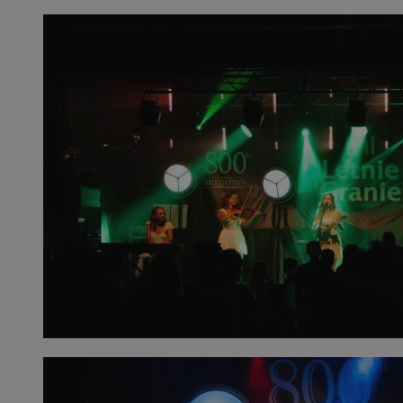
__eoi
.mojmikolow.pl
ustat_qme4iemc6n6fmmbhrhkee29fpgsgyz
.ustat.info