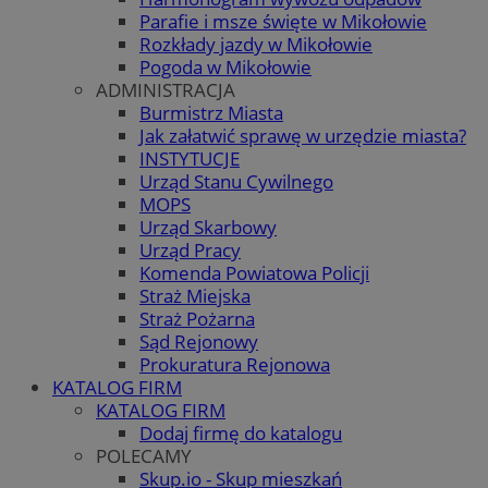
Parafie i msze święte w Mikołowie
Rozkłady jazdy w Mikołowie
Pogoda w Mikołowie
ADMINISTRACJA
Burmistrz Miasta
Jak załatwić sprawę w urzędzie miasta?
INSTYTUCJE
Urząd Stanu Cywilnego
MOPS
Urząd Skarbowy
Urząd Pracy
Komenda Powiatowa Policji
Straż Miejska
Straż Pożarna
Sąd Rejonowy
Prokuratura Rejonowa
KATALOG FIRM
KATALOG FIRM
Dodaj firmę do katalogu
POLECAMY
Skup.io - Skup mieszkań