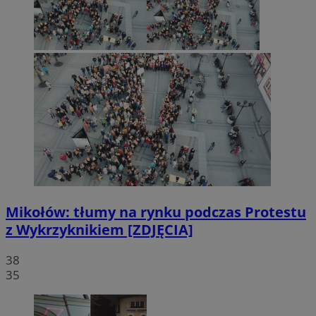
Mikołów: tłumy na rynku podczas Protestu
z Wykrzyknikiem [ZDJĘCIA]
38
35