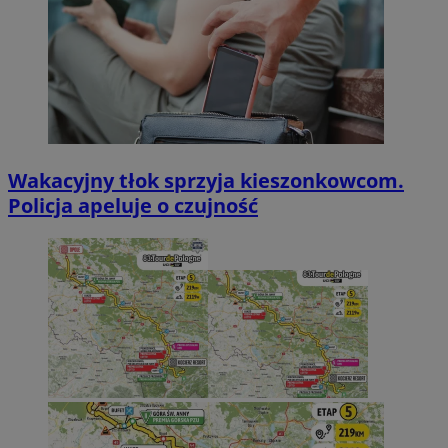
Wakacyjny tłok sprzyja kieszonkowcom.
Policja apeluje o czujność