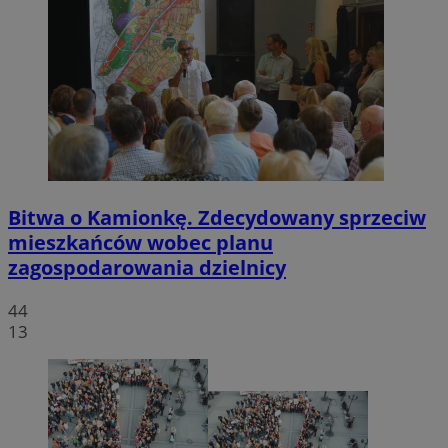
Bitwa o Kamionkę. Zdecydowany sprzeciw
mieszkańców wobec planu
zagospodarowania dzielnicy
44
13