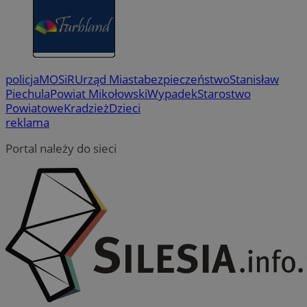
policja
MOSiR
Urząd Miasta
bezpieczeństwo
Stanisław
Piechula
Powiat Mikołowski
Wypadek
Starostwo
Powiatowe
Kradzież
Dzieci
reklama
Portal należy do sieci