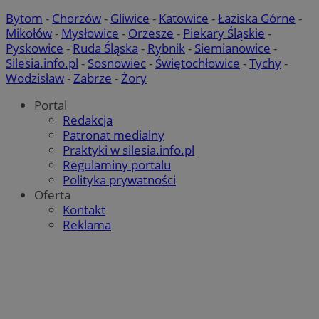
Bytom
-
Chorzów
-
Gliwice
-
Katowice
-
Łaziska Górne
-
Mikołów
-
Mysłowice
-
Orzesze
-
Piekary Śląskie
-
Pyskowice
-
Ruda Śląska
-
Rybnik
-
Siemianowice
-
Silesia.info.pl
-
Sosnowiec
-
Świętochłowice
-
Tychy
-
Wodzisław
-
Zabrze
-
Żory
Portal
Redakcja
Patronat medialny
Praktyki w silesia.info.pl
Regulaminy portalu
Polityka prywatności
Oferta
Kontakt
Reklama