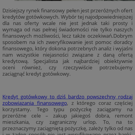
Dzisiejszy rynek finansowy pełen jest przeróżnych ofert
kredytów gotówkowych. Wybór tej najodpowiedniejszej
dla nas oferty wcale nie jest jednak taki prosty i
wymaga od nas pełnej świadomości nie tylko naszych
finansowych możliwości, lecz także oczekiwań.Dobrym
sposobem na ich zweryfikowanie jest pomoc doradcy
finansowego, który dokona potrzebnych analiz i wyjaśni
nam wszystkie niejasności związane z daną ofertą
kredytową. Specjalista jak najbardziej obiektywnie
oceni również, czy rzeczywiście potrzebujemy
zaciągnąć kredyt gotówkowy.
Kredyt gotówkowy to dziś bardzo powszechny rodzaj
zobowiązania finansowego
, z którego coraz częściej
korzystamy. Tego typu pożyczkę zaciągamy na
przeróżne cele – zakup jakiegoś dobra, remont
mieszkania, czy zagraniczny urlop. To, na to
przeznaczymy zaciągniętą pożyczkę, zależy tylko od nas
i w żaden sposób nie jest weryfikowane przez banki.