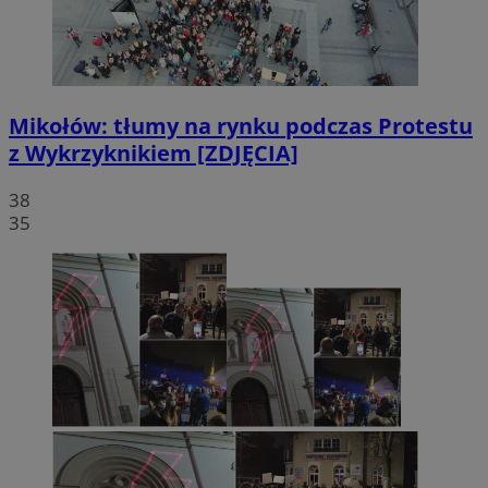
Mikołów: tłumy na rynku podczas Protestu
z Wykrzyknikiem [ZDJĘCIA]
38
35