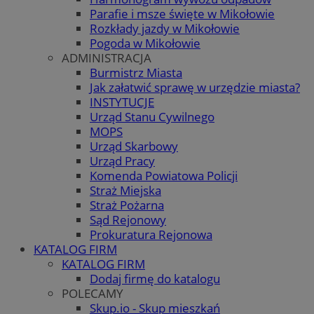
Parafie i msze święte w Mikołowie
Rozkłady jazdy w Mikołowie
Pogoda w Mikołowie
ADMINISTRACJA
Burmistrz Miasta
Jak załatwić sprawę w urzędzie miasta?
INSTYTUCJE
Urząd Stanu Cywilnego
MOPS
Urząd Skarbowy
Urząd Pracy
Komenda Powiatowa Policji
Straż Miejska
Straż Pożarna
Sąd Rejonowy
Prokuratura Rejonowa
KATALOG FIRM
KATALOG FIRM
Dodaj firmę do katalogu
POLECAMY
Skup.io - Skup mieszkań