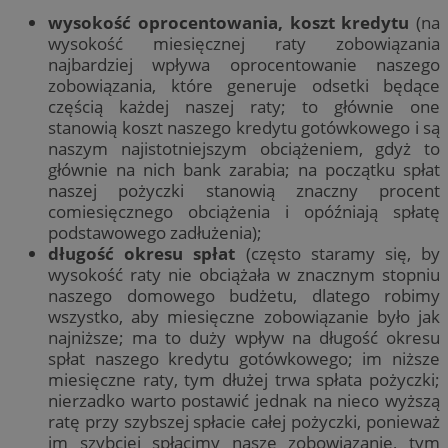
wysokość oprocentowania, koszt kredytu
(na
wysokość miesięcznej raty zobowiązania
najbardziej wpływa oprocentowanie naszego
zobowiązania, które generuje odsetki będące
częścią każdej naszej raty; to głównie one
stanowią koszt naszego kredytu gotówkowego i są
naszym najistotniejszym obciążeniem, gdyż to
głównie na nich bank zarabia; na początku spłat
naszej pożyczki stanowią znaczny procent
comiesięcznego obciążenia i opóźniają spłatę
podstawowego zadłużenia);
długość okresu spłat
(często staramy się, by
wysokość raty nie obciążała w znacznym stopniu
naszego domowego budżetu, dlatego robimy
wszystko, aby miesięczne zobowiązanie było jak
najniższe; ma to duży wpływ na długość okresu
spłat naszego kredytu gotówkowego; im niższe
miesięczne raty, tym dłużej trwa spłata pożyczki;
nierzadko warto postawić jednak na nieco wyższą
ratę przy szybszej spłacie całej pożyczki, ponieważ
im szybciej spłacimy nasze zobowiązanie, tym