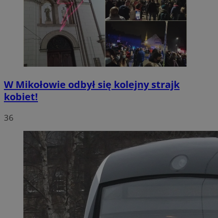
W Mikołowie odbył się kolejny strajk
kobiet!
36