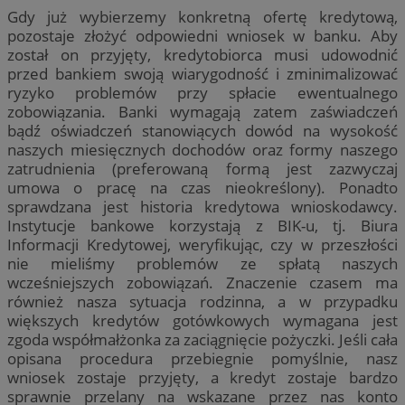
Gdy już wybierzemy konkretną ofertę kredytową,
pozostaje złożyć odpowiedni wniosek w banku. Aby
został on przyjęty, kredytobiorca musi udowodnić
przed bankiem swoją wiarygodność i zminimalizować
ryzyko problemów przy spłacie ewentualnego
zobowiązania. Banki wymagają zatem zaświadczeń
bądź oświadczeń stanowiących dowód na wysokość
naszych miesięcznych dochodów oraz formy naszego
zatrudnienia (preferowaną formą jest zazwyczaj
umowa o pracę na czas nieokreślony). Ponadto
sprawdzana jest historia kredytowa wnioskodawcy.
Instytucje bankowe korzystają z BIK-u, tj. Biura
Informacji Kredytowej, weryfikując, czy w przeszłości
nie mieliśmy problemów ze spłatą naszych
wcześniejszych zobowiązań. Znaczenie czasem ma
również nasza sytuacja rodzinna, a w przypadku
większych kredytów gotówkowych wymagana jest
zgoda współmałżonka za zaciągnięcie pożyczki. Jeśli cała
opisana procedura przebiegnie pomyślnie, nasz
wniosek zostaje przyjęty, a kredyt zostaje bardzo
sprawnie przelany na wskazane przez nas konto