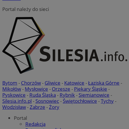
Portal należy do sieci
Bytom
-
Chorzów
-
Gliwice
-
Katowice
-
Łaziska Górne
-
Mikołów
-
Mysłowice
-
Orzesze
-
Piekary Śląskie
-
Pyskowice
-
Ruda Śląska
-
Rybnik
-
Siemianowice
-
Silesia.info.pl
-
Sosnowiec
-
Świętochłowice
-
Tychy
-
Wodzisław
-
Zabrze
-
Żory
Portal
Redakcja