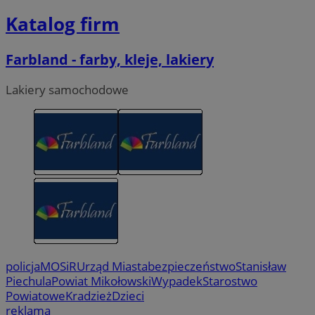
Katalog firm
Farbland - farby, kleje, lakiery
Lakiery samochodowe
policja
MOSiR
Urząd Miasta
bezpieczeństwo
Stanisław
Piechula
Powiat Mikołowski
Wypadek
Starostwo
Powiatowe
Kradzież
Dzieci
reklama