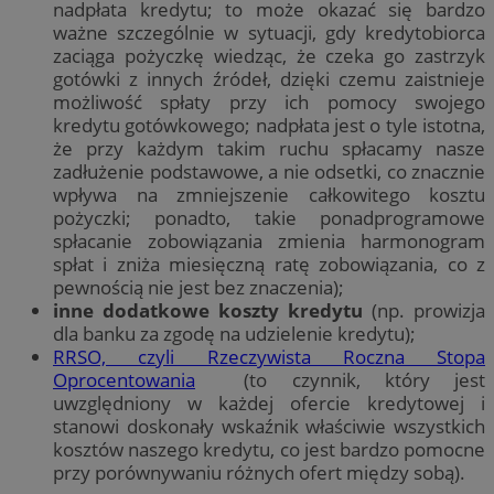
nadpłata kredytu; to może okazać się bardzo
ważne szczególnie w sytuacji, gdy kredytobiorca
zaciąga pożyczkę wiedząc, że czeka go zastrzyk
gotówki z innych źródeł, dzięki czemu zaistnieje
możliwość spłaty przy ich pomocy swojego
kredytu gotówkowego; nadpłata jest o tyle istotna,
że przy każdym takim ruchu spłacamy nasze
zadłużenie podstawowe, a nie odsetki, co znacznie
wpływa na zmniejszenie całkowitego kosztu
pożyczki; ponadto, takie ponadprogramowe
spłacanie zobowiązania zmienia harmonogram
spłat i zniża miesięczną ratę zobowiązania, co z
pewnością nie jest bez znaczenia);
inne dodatkowe koszty kredytu
(np. prowizja
dla banku za zgodę na udzielenie kredytu);
RRSO, czyli Rzeczywista Roczna Stopa
Oprocentowania
(to czynnik, który jest
uwzględniony w każdej ofercie kredytowej i
stanowi doskonały wskaźnik właściwie wszystkich
kosztów naszego kredytu, co jest bardzo pomocne
przy porównywaniu różnych ofert między sobą).