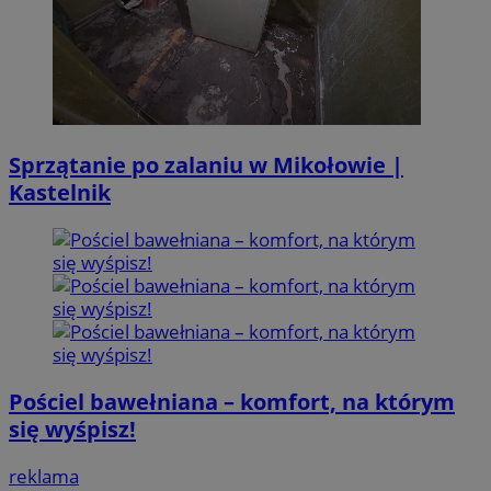
Sprzątanie po zalaniu w Mikołowie |
Kastelnik
Pościel bawełniana – komfort, na którym
się wyśpisz!
reklama