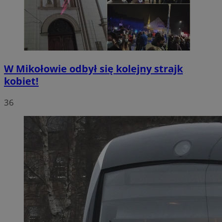
W Mikołowie odbył się kolejny strajk
kobiet!
36