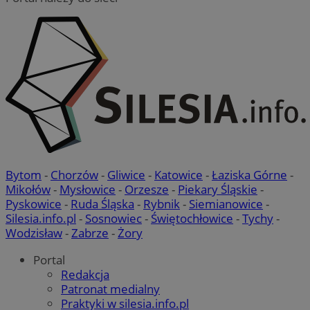
Bytom
-
Chorzów
-
Gliwice
-
Katowice
-
Łaziska Górne
-
Mikołów
-
Mysłowice
-
Orzesze
-
Piekary Śląskie
-
Pyskowice
-
Ruda Śląska
-
Rybnik
-
Siemianowice
-
Silesia.info.pl
-
Sosnowiec
-
Świętochłowice
-
Tychy
-
Wodzisław
-
Zabrze
-
Żory
Portal
Redakcja
Patronat medialny
Praktyki w silesia.info.pl