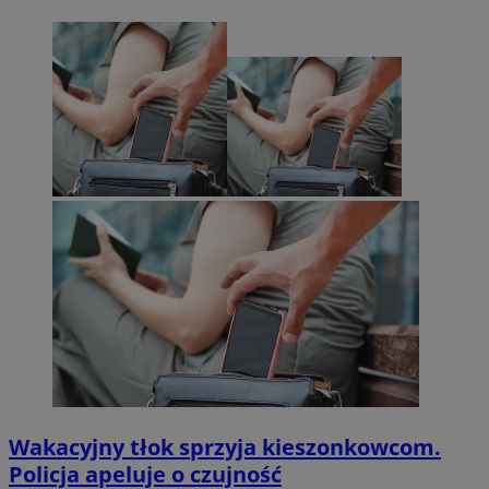
Wakacyjny tłok sprzyja kieszonkowcom.
Policja apeluje o czujność