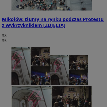
Mikołów: tłumy na rynku podczas Protestu
z Wykrzyknikiem [ZDJĘCIA]
38
35