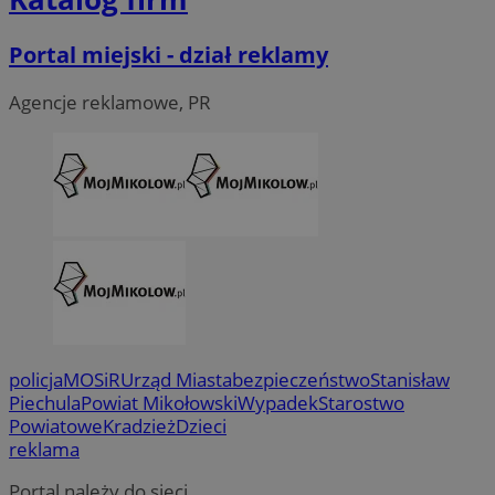
Portal miejski - dział reklamy
Agencje reklamowe, PR
policja
MOSiR
Urząd Miasta
bezpieczeństwo
Stanisław
Piechula
Powiat Mikołowski
Wypadek
Starostwo
Powiatowe
Kradzież
Dzieci
reklama
Portal należy do sieci