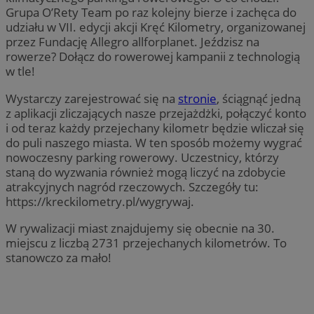
Grupa O’Rety Team po raz kolejny bierze i zachęca do
udziału w VII. edycji akcji Kręć Kilometry, organizowanej
przez Fundację Allegro allforplanet. Jeździsz na
rowerze? Dołącz do rowerowej kampanii z technologią
w tle!
Wystarczy zarejestrować się na
stronie
, ściągnąć jedną
z aplikacji zliczających nasze przejażdżki, połączyć konto
i od teraz każdy przejechany kilometr będzie wliczał się
do puli naszego miasta. W ten sposób możemy wygrać
nowoczesny parking rowerowy. Uczestnicy, którzy
staną do wyzwania również mogą liczyć na zdobycie
atrakcyjnych nagród rzeczowych. Szczegóły tu:
https://kreckilometry.pl/wygrywaj.
W rywalizacji miast znajdujemy się obecnie na 30.
miejscu z liczbą 2731 przejechanych kilometrów. To
stanowczo za mało!