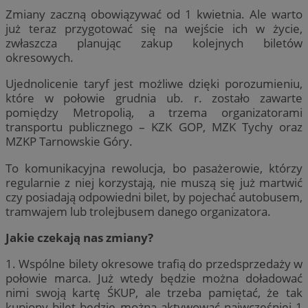
Zmiany zaczną obowiązywać od 1 kwietnia. Ale warto
już teraz przygotować się na wejście ich w życie,
zwłaszcza planując zakup kolejnych biletów
okresowych.
Ujednolicenie taryf jest możliwe dzięki porozumieniu,
które w połowie grudnia ub. r. zostało zawarte
pomiędzy Metropolią, a trzema organizatorami
transportu publicznego – KZK GOP, MZK Tychy oraz
MZKP Tarnowskie Góry.
To komunikacyjna rewolucja, bo pasażerowie, którzy
regularnie z niej korzystają, nie muszą się już martwić
czy posiadają odpowiedni bilet, by pojechać autobusem,
tramwajem lub trolejbusem danego organizatora.
Jakie czekają nas zmiany?
1. Wspólne bilety okresowe trafią do przedsprzedaży w
połowie marca. Już wtedy będzie można doładować
nimi swoją kartę ŚKUP, ale trzeba pamiętać, że tak
kupiony bilet będzie można aktywować najwcześniej 1