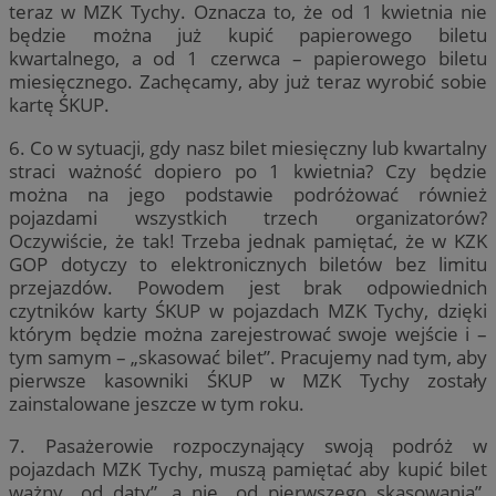
teraz w MZK Tychy. Oznacza to, że od 1 kwietnia nie
będzie można już kupić papierowego biletu
kwartalnego, a od 1 czerwca – papierowego biletu
miesięcznego. Zachęcamy, aby już teraz wyrobić sobie
kartę ŚKUP.
6. Co w sytuacji, gdy nasz bilet miesięczny lub kwartalny
straci ważność dopiero po 1 kwietnia? Czy będzie
można na jego podstawie podróżować również
pojazdami wszystkich trzech organizatorów?
Oczywiście, że tak! Trzeba jednak pamiętać, że w KZK
GOP dotyczy to elektronicznych biletów bez limitu
przejazdów. Powodem jest brak odpowiednich
czytników karty ŚKUP w pojazdach MZK Tychy, dzięki
którym będzie można zarejestrować swoje wejście i –
tym samym – „skasować bilet”. Pracujemy nad tym, aby
pierwsze kasowniki ŚKUP w MZK Tychy zostały
zainstalowane jeszcze w tym roku.
7. Pasażerowie rozpoczynający swoją podróż w
pojazdach MZK Tychy, muszą pamiętać aby kupić bilet
ważny „od daty”, a nie „od pierwszego skasowania”.