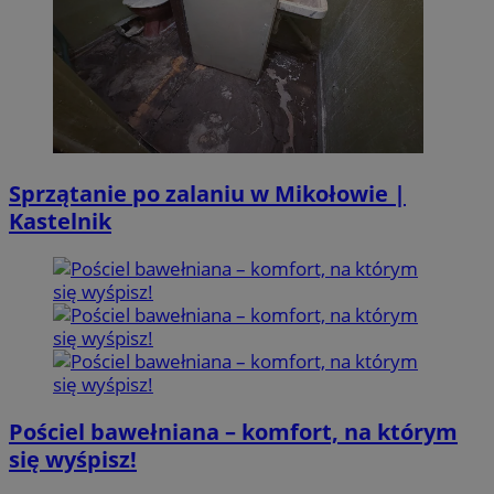
Sprzątanie po zalaniu w Mikołowie |
Kastelnik
Pościel bawełniana – komfort, na którym
się wyśpisz!