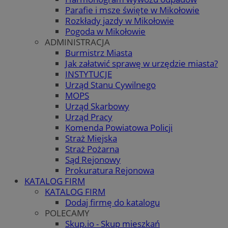
Parafie i msze święte w Mikołowie
Rozkłady jazdy w Mikołowie
Pogoda w Mikołowie
ADMINISTRACJA
Burmistrz Miasta
Jak załatwić sprawę w urzędzie miasta?
INSTYTUCJE
Urząd Stanu Cywilnego
MOPS
Urząd Skarbowy
Urząd Pracy
Komenda Powiatowa Policji
Straż Miejska
Straż Pożarna
Sąd Rejonowy
Prokuratura Rejonowa
KATALOG FIRM
KATALOG FIRM
Dodaj firmę do katalogu
POLECAMY
Skup.io - Skup mieszkań