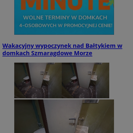
Wakacyjny wypoczynek nad Bałtykiem w
domkach Szmaragdowe Morze