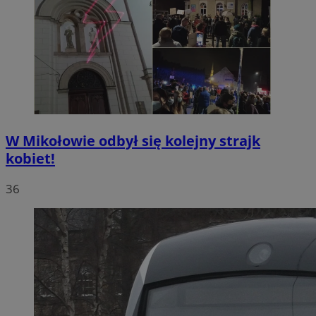
W Mikołowie odbył się kolejny strajk
kobiet!
36