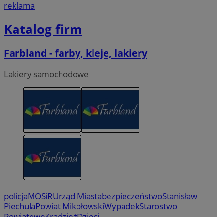
reklama
Katalog firm
Farbland - farby, kleje, lakiery
Lakiery samochodowe
policja
MOSiR
Urząd Miasta
bezpieczeństwo
Stanisław
Piechula
Powiat Mikołowski
Wypadek
Starostwo
Powiatowe
Kradzież
Dzieci