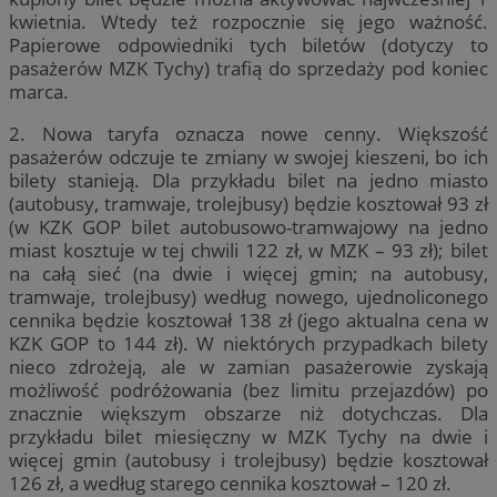
kwietnia. Wtedy też rozpocznie się jego ważność.
Papierowe odpowiedniki tych biletów (dotyczy to
pasażerów MZK Tychy) trafią do sprzedaży pod koniec
marca.
2. Nowa taryfa oznacza nowe cenny. Większość
pasażerów odczuje te zmiany w swojej kieszeni, bo ich
bilety stanieją. Dla przykładu bilet na jedno miasto
(autobusy, tramwaje, trolejbusy) będzie kosztował 93 zł
(w KZK GOP bilet autobusowo-tramwajowy na jedno
miast kosztuje w tej chwili 122 zł, w MZK – 93 zł); bilet
na całą sieć (na dwie i więcej gmin; na autobusy,
tramwaje, trolejbusy) według nowego, ujednoliconego
cennika będzie kosztował 138 zł (jego aktualna cena w
KZK GOP to 144 zł). W niektórych przypadkach bilety
nieco zdrożeją, ale w zamian pasażerowie zyskają
możliwość podróżowania (bez limitu przejazdów) po
znacznie większym obszarze niż dotychczas. Dla
przykładu bilet miesięczny w MZK Tychy na dwie i
więcej gmin (autobusy i trolejbusy) będzie kosztował
126 zł, a według starego cennika kosztował – 120 zł.