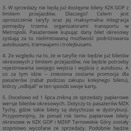
3. W sprzedaży nie będą już dostępne bilety KZK GOP z
limitem przejazdów. Dlaczego? Celem jest
uproszczenie taryfy oraz jej maksymalna integracja
pomiędzy trzema organizatorami transportu w
Metropolii. Pasażerowie kupując dany bilet okresowy
zyskają za to nielimitowaną możliwość podróżowania
autobusami, tramwajami i trolejbusami.
4. Ze względu na to, że w taryfie nie będzie już biletów
okresowych z limitem przejazdów, nie będzie potrzeby
rejestrowania swojego wejścia i wyjścia z autobusu. A
co za tym idzie – zniesiona zostanie promocja dla
pasażerów (rabat podczas zakupu kolejnego biletu),
którzy „odbijali” w ten sposób swoje karty.
5. Docelowo od 1 lipca znikną ze sprzedaży papierowe
wersje biletów okresowych. Dotyczy to pasażerów MZK
Tychy, gdzie takie bilety są dotychczas w dystrybucji.
Przypomnijmy, że ponad rok temu papierowe bilety
okresowe w KZK GOP i MZKP Tarnowskie Góry zostały
stopniowo wycofane ze sprzedaży. Podobnie będzie