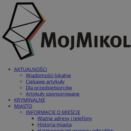
AKTUALNOŚCI
Wiadomości lokalne
Ciekawe artykuły
Dla przedsiębiorców
Artykuły sponsorowane
KRYMINALNE
MIASTO
INFORMACJE O MIEŚCIE
Ważne adresy i telefony
Historia miasta
Harmonogram wywozu odpadów