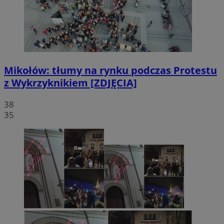
Mikołów: tłumy na rynku podczas Protestu
z Wykrzyknikiem [ZDJĘCIA]
38
35