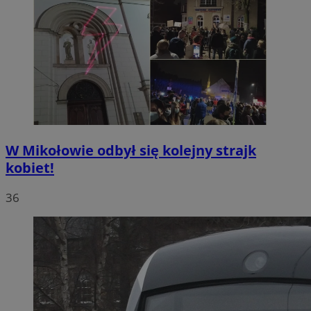
W Mikołowie odbył się kolejny strajk
kobiet!
36