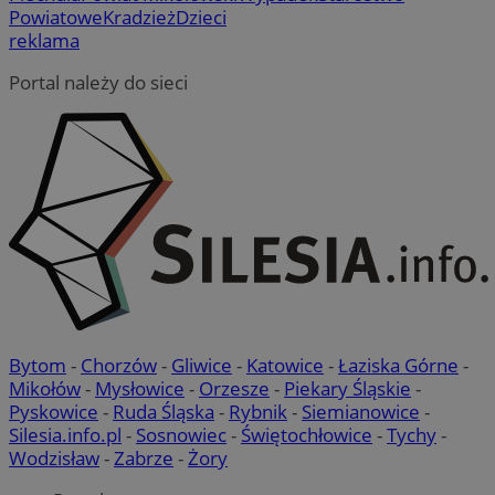
Powiatowe
Kradzież
Dzieci
reklama
Portal należy do sieci
Bytom
-
Chorzów
-
Gliwice
-
Katowice
-
Łaziska Górne
-
Mikołów
-
Mysłowice
-
Orzesze
-
Piekary Śląskie
-
Pyskowice
-
Ruda Śląska
-
Rybnik
-
Siemianowice
-
Silesia.info.pl
-
Sosnowiec
-
Świętochłowice
-
Tychy
-
Wodzisław
-
Zabrze
-
Żory