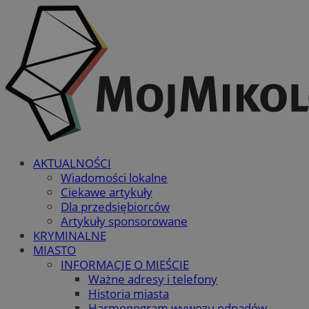
AKTUALNOŚCI
Wiadomości lokalne
Ciekawe artykuły
Dla przedsiębiorców
Artykuły sponsorowane
KRYMINALNE
MIASTO
INFORMACJE O MIEŚCIE
Ważne adresy i telefony
Historia miasta
Harmonogram wywozu odpadów