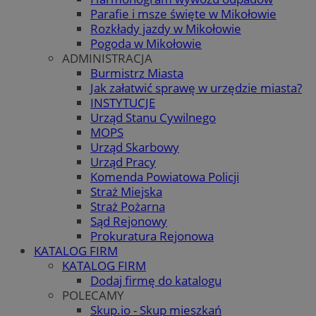
Parafie i msze święte w Mikołowie
Rozkłady jazdy w Mikołowie
Pogoda w Mikołowie
ADMINISTRACJA
Burmistrz Miasta
Jak załatwić sprawę w urzędzie miasta?
INSTYTUCJE
Urząd Stanu Cywilnego
MOPS
Urząd Skarbowy
Urząd Pracy
Komenda Powiatowa Policji
Straż Miejska
Straż Pożarna
Sąd Rejonowy
Prokuratura Rejonowa
KATALOG FIRM
KATALOG FIRM
Dodaj firmę do katalogu
POLECAMY
Skup.io - Skup mieszkań