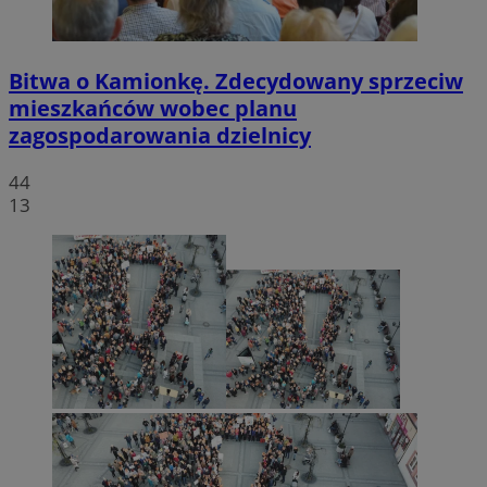
Bitwa o Kamionkę. Zdecydowany sprzeciw
mieszkańców wobec planu
zagospodarowania dzielnicy
44
13