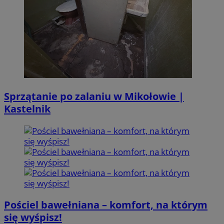
Sprzątanie po zalaniu w Mikołowie |
Kastelnik
Pościel bawełniana – komfort, na którym
się wyśpisz!