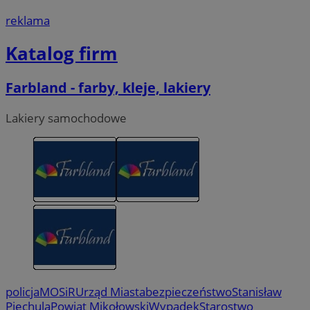
reklama
Katalog firm
Farbland - farby, kleje, lakiery
Lakiery samochodowe
policja
MOSiR
Urząd Miasta
bezpieczeństwo
Stanisław
Piechula
Powiat Mikołowski
Wypadek
Starostwo