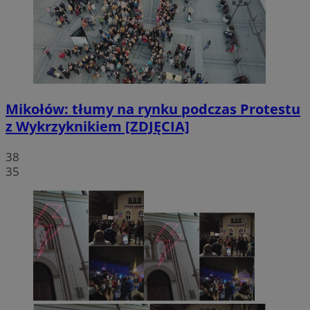
Mikołów: tłumy na rynku podczas Protestu
z Wykrzyknikiem [ZDJĘCIA]
38
35