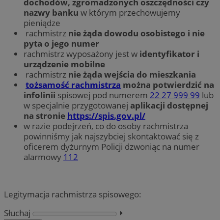
dochodów, zgromadzonych oszczędności czy
nazwy banku
w którym przechowujemy
pieniądze
rachmistrz
nie żąda dowodu osobistego i nie
pyta o jego numer
rachmistrz wyposażony jest w
identyfikator i
urządzenie mobilne
rachmistrz
nie żąda wejścia do mieszkania
tożsamość rachmistrza
można potwierdzić na
infolinii
spisowej pod numerem
22 27 999 99
lub
w specjalnie przygotowanej
aplikacji dostępnej
na stronie
https://spis.gov.pl/
w razie podejrzeń, co do osoby rachmistrza
powinniśmy jak najszybciej skontaktować się z
oficerem dyżurnym Policji dzwoniąc na numer
alarmowy
112
Legitymacja rachmistrza spisowego:
Słuchaj
⏵︎