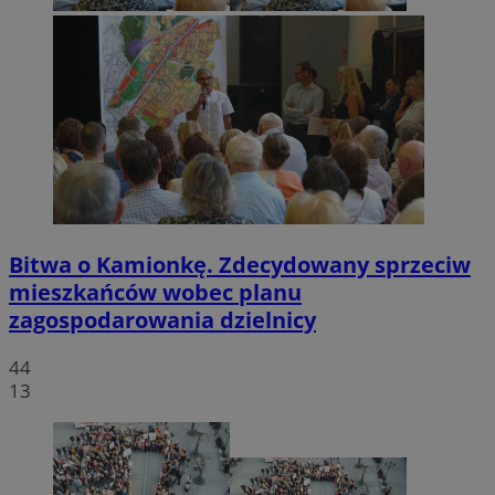
Bitwa o Kamionkę. Zdecydowany sprzeciw
mieszkańców wobec planu
zagospodarowania dzielnicy
44
13