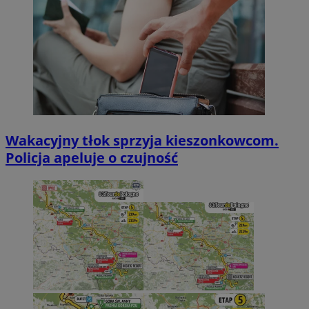
Wakacyjny tłok sprzyja kieszonkowcom.
Policja apeluje o czujność