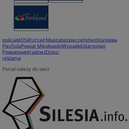
policja
MOSiR
Urząd Miasta
bezpieczeństwo
Stanisław
Piechula
Powiat Mikołowski
Wypadek
Starostwo
Powiatowe
Kradzież
Dzieci
reklama
Portal należy do sieci