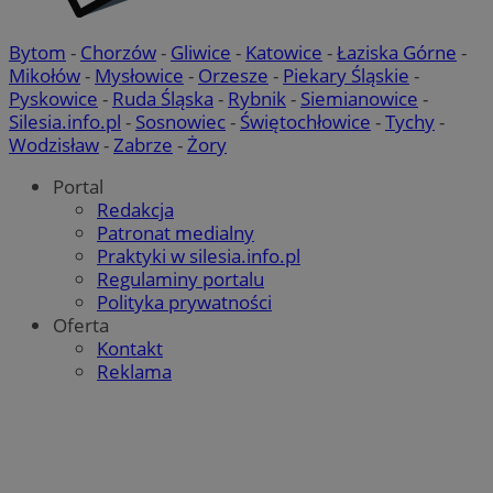
Bytom
-
Chorzów
-
Gliwice
-
Katowice
-
Łaziska Górne
-
Mikołów
-
Mysłowice
-
Orzesze
-
Piekary Śląskie
-
Pyskowice
-
Ruda Śląska
-
Rybnik
-
Siemianowice
-
Silesia.info.pl
-
Sosnowiec
-
Świętochłowice
-
Tychy
-
Wodzisław
-
Zabrze
-
Żory
Portal
Redakcja
Patronat medialny
Praktyki w silesia.info.pl
Regulaminy portalu
Polityka prywatności
Oferta
Kontakt
Reklama