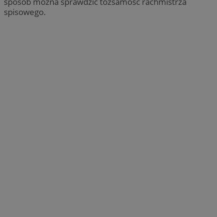
sposób można sprawdzić tożsamość rachmistrza
spisowego.