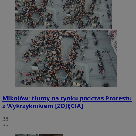
Mikołów: tłumy na rynku podczas Protestu
z Wykrzyknikiem [ZDJĘCIA]
38
35