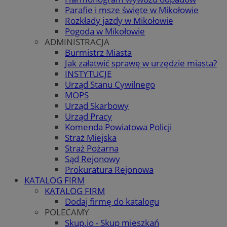
Parafie i msze święte w Mikołowie
Rozkłady jazdy w Mikołowie
Pogoda w Mikołowie
ADMINISTRACJA
Burmistrz Miasta
Jak załatwić sprawę w urzędzie miasta?
INSTYTUCJE
Urząd Stanu Cywilnego
MOPS
Urząd Skarbowy
Urząd Pracy
Komenda Powiatowa Policji
Straż Miejska
Straż Pożarna
Sąd Rejonowy
Prokuratura Rejonowa
KATALOG FIRM
KATALOG FIRM
Dodaj firmę do katalogu
POLECAMY
Skup.io - Skup mieszkań