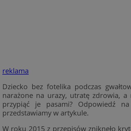
SessID
QeSessID
MvSessID
CookieScriptConse
VISITOR_PRIVACY_
reklama
Dziecko bez fotelika podczas gwałt
narażone na urazy, utratę zdrowia, a 
przypiąć je pasami? Odpowiedź na 
Nazwa
Nazwa
Provider
Nazwa
przedstawiamy w artykule.
_clsk
WMF-
.upload.w
Uniq
YSC
W roku 2015 z przepisów zniknęło kryte