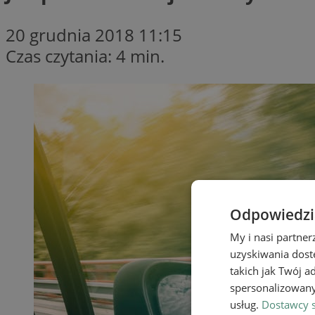
20 grudnia 2018 11:15
Czas czytania: 4 min.
Odpowiedzia
My i nasi partne
uzyskiwania dost
takich jak Twój a
spersonalizowanyc
usług.
Dostawcy s