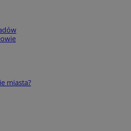
adów
łowie
ie miasta?