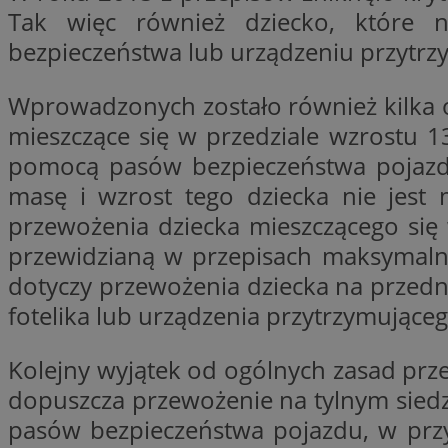
__Secure-YNID
Tak więc również dziecko, które 
bezpieczeństwa lub urządzeniu przytrzy
openstat_lm6n8g2
VISITOR_INFO1_LIV
Wprowadzonych zostało również kilka o
mieszczące się w przedziale wzrostu 
__gads
pomocą pasów bezpieczeństwa pojazdu,
openstat_nuz7z3c
masę i wzrost tego dziecka nie jest
test_cookie
przewożenia dziecka mieszczącego się 
przewidzianą w przepisach maksymalną
_clsk
IDE
dotyczy przewożenia dziecka na przed
fotelika lub urządzenia przytrzymująceg
_fbp
Kolejny wyjątek od ogólnych zasad 
openstat_xuklp24x
dopuszcza przewożenie na tylnym siedz
__Secure-
ROLLOUT_TOKEN
pasów bezpieczeństwa pojazdu, w przy