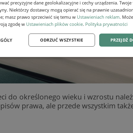
wać precyzyjne dane geolokalizacyjne i cechy urządzenia. Twoje
tryny. Niektórzy dostawcy mogą opierać się na prawnie uzasadnio
ie; masz prawo sprzeciwić się temu w
Ustawieniach reklam
. Może
woją zgodę w
Ustawieniach plików cookie
.
Polityka prywatności
EGÓŁY
ODRZUĆ WSZYSTKIE
PRZEJDŹ 
e
Wydajność
Targetowanie
Fu
ieci do określonego wieku i wzrostu na
Niezbędne
Wydajność
Targetowanie
Funkcjonalność
zepisów prawa, ale przede wszystkim takż
ie umożliwiają korzystanie z podstawowych funkcji strony internetowej, takich jak log
Bez niezbędnych plików cookie nie można prawidłowo korzystać ze strony internetowe
Provider
/
Okres
Opis
Domena
przechowywania