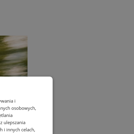
ywania i
danych osobowych,
etlania
az ulepszania
 i innych celach,