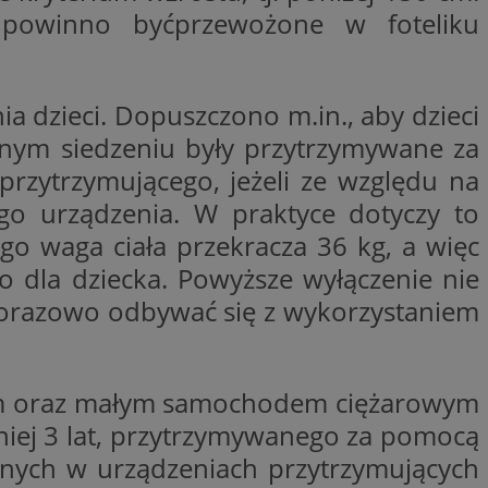
zenia wielu
 w celu
 powinno byćprzewożone w foteliku
 w jedną sesję
z personalizacji
elów analitycznych.
oogle.
est używany do
e, aby śledzić
ch analitycznych i
 z YouTube
otyczących
ślić, czy
 dzieci. Dopuszczono m.in., aby dzieci
kowników w
tarej wersji
aga w optymalizacji
lnym siedzeniu były przytrzymywane za
bleClick for
rzytrzymującego, jeżeli ze względu na
est używany do
yświetlanie reklam w
ch analitycznych i
otyczących
go urządzenia. W praktyce dotyczy to
kowników w
Click (którego
aga w optymalizacji
go waga ciała przekracza 36 kg, a więc
czy przeglądarka
kie.
 dla dziecka. Powyższe wyłączenie nie
est powiązany z
oubleclick i zawiera
Microsoft Clarity
k końcowy korzysta
dorazowo odbywać się z wykorzystaniem
n używany do
y, które
nformacji o sesji
odwiedzeniem tej
zenia wielu
 w jedną sesję
elów analitycznych.
serii produktów
ym oraz małym samochodem ciężarowym
ie rzeczywistym od
est używany do
ch analitycznych i
niej 3 lat, przytrzymywanego za pomocą
otyczących
ażaniem funkcji i
kowników w
rolować, które
onych w urządzeniach przytrzymujących
aga w optymalizacji
yświetlane
 etapowych,