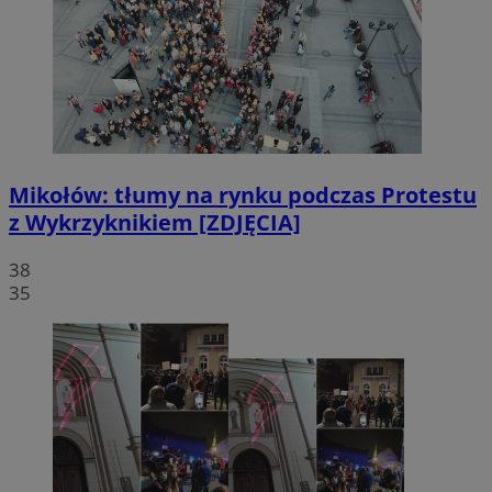
Mikołów: tłumy na rynku podczas Protestu
z Wykrzyknikiem [ZDJĘCIA]
38
35