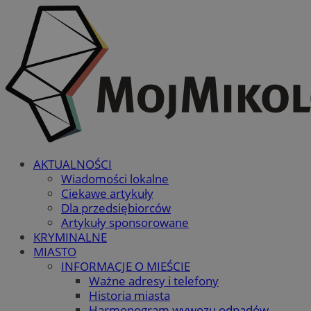
AKTUALNOŚCI
Wiadomości lokalne
Ciekawe artykuły
Dla przedsiębiorców
Artykuły sponsorowane
KRYMINALNE
MIASTO
INFORMACJE O MIEŚCIE
Ważne adresy i telefony
Historia miasta
Harmonogram wywozu odpadów