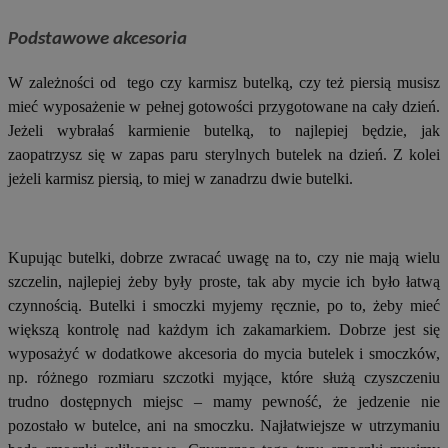
Podstawowe akcesoria
W zależności od tego czy karmisz butelką, czy też piersią musisz
mieć wyposażenie w pełnej gotowości przygotowane na cały dzień.
Jeżeli wybrałaś karmienie butelką, to najlepiej będzie, jak
zaopatrzysz się w zapas paru sterylnych butelek na dzień. Z kolei
jeżeli karmisz piersią, to miej w zanadrzu dwie butelki.
Kupując butelki, dobrze zwracać uwagę na to, czy nie mają wielu
szczelin, najlepiej żeby były proste, tak aby mycie ich było łatwą
czynnością. Butelki i smoczki myjemy ręcznie, po to, żeby mieć
większą kontrolę nad każdym ich zakamarkiem. Dobrze jest się
wyposażyć w dodatkowe akcesoria do mycia butelek i smoczków,
np. różnego rozmiaru szczotki myjące, które służą czyszczeniu
trudno dostępnych miejsc – mamy pewność, że jedzenie nie
pozostało w butelce, ani na smoczku. Najłatwiejsze w utrzymaniu