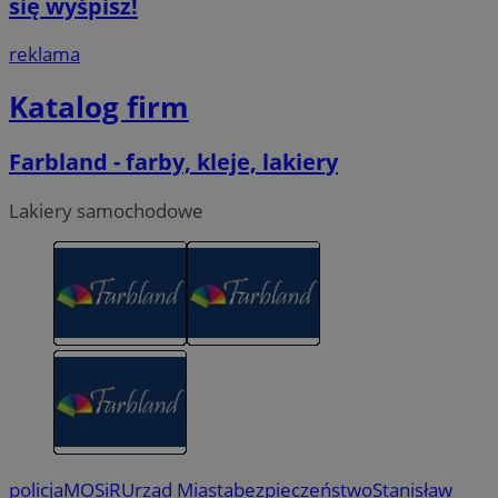
się wyśpisz!
reklama
Katalog firm
Farbland - farby, kleje, lakiery
Lakiery samochodowe
policja
MOSiR
Urząd Miasta
bezpieczeństwo
Stanisław