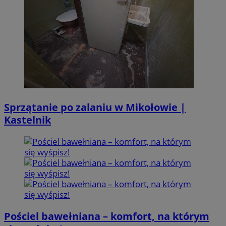
Sprzątanie po zalaniu w Mikołowie |
Kastelnik
Pościel bawełniana – komfort, na którym