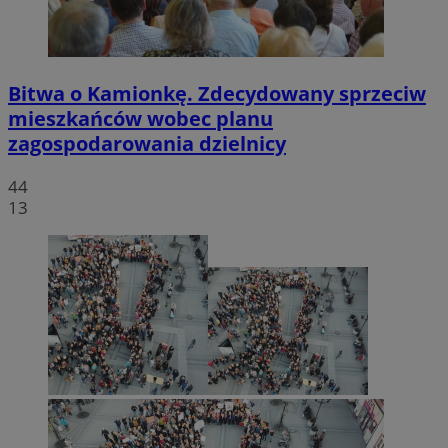
Bitwa o Kamionkę. Zdecydowany sprzeciw
mieszkańców wobec planu
zagospodarowania dzielnicy
44
13