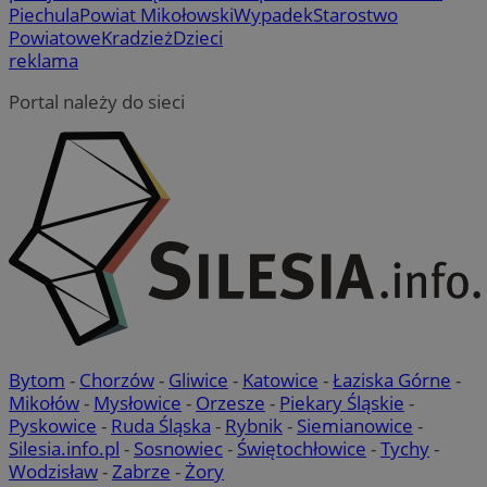
Piechula
Powiat Mikołowski
Wypadek
Starostwo
Powiatowe
Kradzież
Dzieci
reklama
Portal należy do sieci
Bytom
-
Chorzów
-
Gliwice
-
Katowice
-
Łaziska Górne
-
Mikołów
-
Mysłowice
-
Orzesze
-
Piekary Śląskie
-
Pyskowice
-
Ruda Śląska
-
Rybnik
-
Siemianowice
-
Silesia.info.pl
-
Sosnowiec
-
Świętochłowice
-
Tychy
-
Wodzisław
-
Zabrze
-
Żory