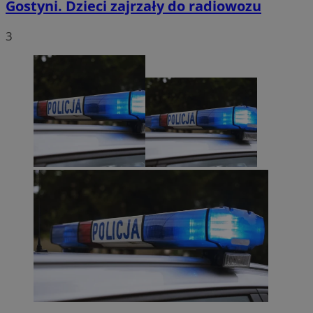
Gostyni. Dzieci zajrzały do radiowozu
3