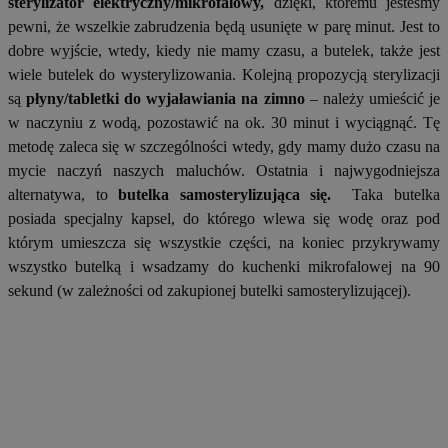
sterylizator elektryczny/mikrofalowy,
dzięki, któremu jesteśmy
pewni, że wszelkie zabrudzenia będą usunięte w parę minut. Jest to
dobre wyjście, wtedy, kiedy nie mamy czasu, a butelek, także jest
wiele butelek do wysterylizowania. Kolejną propozycją sterylizacji
są
płyny/tabletki do wyjaławiania na zimno
– należy umieścić je
w naczyniu z wodą, pozostawić na ok. 30 minut i wyciągnąć. Tę
metodę zaleca się w szczególności wtedy, gdy mamy dużo czasu na
mycie naczyń naszych maluchów. Ostatnia i najwygodniejsza
alternatywa, to
butelka samosterylizująca się.
Taka butelka
posiada specjalny kapsel, do którego wlewa się wodę oraz pod
którym umieszcza się wszystkie części, na koniec przykrywamy
wszystko butelką i wsadzamy do kuchenki mikrofalowej na 90
sekund (w zależności od zakupionej butelki samosterylizującej).