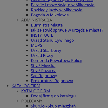
Parafie i msze święte w Mikołowie
Rozkłady jazdy w Mikołowie
Pogoda w Mikołowie
ADMINISTRACJA
Burmistrz Miasta
Jak załatwić sprawę w urzędzie miasta?
INSTYTUCJE
Urząd Stanu Cywilnego
MOPS
Urząd Skarbowy
Urząd Pracy
Komenda Powiatowa Policji
Straż Miejska
Straż Pożarna
Sąd Rejonowy
Prokuratura Rejonowa
KATALOG FIRM
KATALOG FIRM
Dodaj firmę do katalogu
POLECAMY
Skup.io - Skup mieszkań