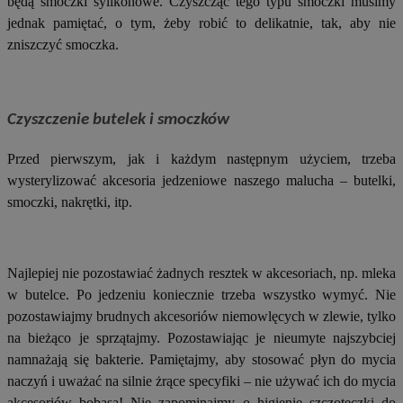
będą smoczki sylikonowe. Czyszcząc tego typu smoczki musimy
jednak pamiętać, o tym, żeby robić to delikatnie, tak, aby nie
zniszczyć smoczka.
Czyszczenie butelek i smoczków
Przed pierwszym, jak i każdym następnym użyciem, trzeba
wysterylizować akcesoria jedzeniowe naszego malucha – butelki,
smoczki, nakrętki, itp.
Najlepiej nie pozostawiać żadnych resztek w akcesoriach, np. mleka
w butelce. Po jedzeniu koniecznie trzeba wszystko wymyć. Nie
pozostawiajmy brudnych akcesoriów niemowlęcych w zlewie, tylko
na bieżąco je sprzątajmy. Pozostawiając je nieumyte najszybciej
namnażają się bakterie. Pamiętajmy, aby stosować płyn do mycia
naczyń i uważać na silnie żrące specyfiki – nie używać ich do mycia
akcesoriów bobasa! Nie zapominajmy o higienie szczoteczki do