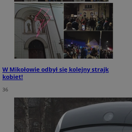
W Mikołowie odbył się kolejny strajk
kobiet!
36