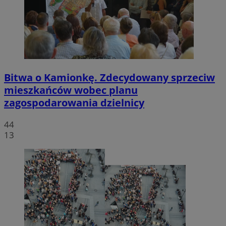
Bitwa o Kamionkę. Zdecydowany sprzeciw
mieszkańców wobec planu
zagospodarowania dzielnicy
44
13