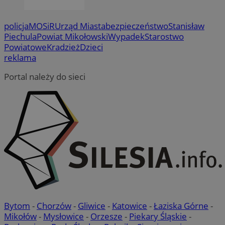
policja
MOSiR
Urząd Miasta
bezpieczeństwo
Stanisław
Piechula
Powiat Mikołowski
Wypadek
Starostwo
Powiatowe
Kradzież
Dzieci
reklama
Portal należy do sieci
Bytom
-
Chorzów
-
Gliwice
-
Katowice
-
Łaziska Górne
-
Mikołów
-
Mysłowice
-
Orzesze
-
Piekary Śląskie
-