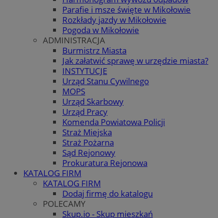
Parafie i msze święte w Mikołowie
Rozkłady jazdy w Mikołowie
Pogoda w Mikołowie
ADMINISTRACJA
Burmistrz Miasta
Jak załatwić sprawę w urzędzie miasta?
INSTYTUCJE
Urząd Stanu Cywilnego
MOPS
Urząd Skarbowy
Urząd Pracy
Komenda Powiatowa Policji
Straż Miejska
Straż Pożarna
Sąd Rejonowy
Prokuratura Rejonowa
KATALOG FIRM
KATALOG FIRM
Dodaj firmę do katalogu
POLECAMY
Skup.io - Skup mieszkań