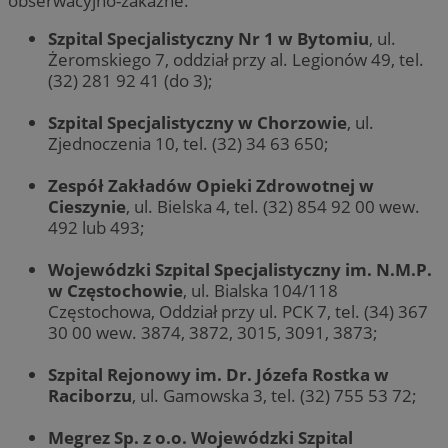
obserwacyjno-zakaźne.
Szpital Specjalistyczny Nr 1 w Bytomiu
, ul.
Żeromskiego 7, oddział przy al. Legionów 49, tel.
(32) 281 92 41 (do 3);
Szpital Specjalistyczny w Chorzowie
, ul.
Zjednoczenia 10, tel. (32) 34 63 650;
Zespół Zakładów Opieki Zdrowotnej w
Cieszynie
, ul. Bielska 4, tel. (32) 854 92 00 wew.
492 lub 493;
Wojewódzki Szpital Specjalistyczny im. N.M.P.
w Częstochowie
, ul. Bialska 104/118
Częstochowa, Oddział przy ul. PCK 7, tel. (34) 367
30 00 wew. 3874, 3872, 3015, 3091, 3873;
Szpital Rejonowy im. Dr. Józefa Rostka w
Raciborzu
, ul. Gamowska 3, tel. (32) 755 53 72;
Megrez Sp. z o.o. Wojewódzki Szpital