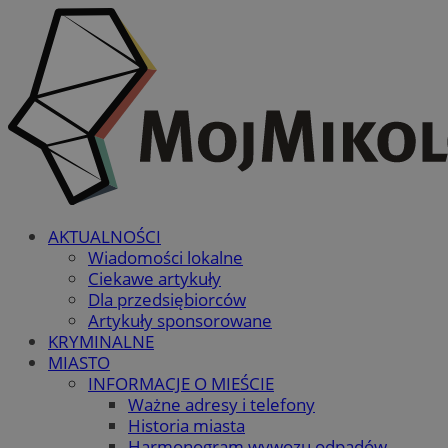
AKTUALNOŚCI
Wiadomości lokalne
Ciekawe artykuły
Dla przedsiębiorców
Artykuły sponsorowane
KRYMINALNE
MIASTO
INFORMACJE O MIEŚCIE
Ważne adresy i telefony
Historia miasta
Harmonogram wywozu odpadów