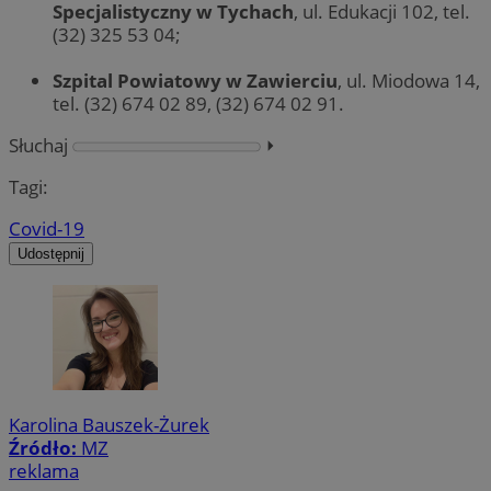
Specjalistyczny w Tychach
, ul. Edukacji 102, tel.
(32) 325 53 04;
Szpital Powiatowy w Zawierciu
, ul. Miodowa 14,
tel. (32) 674 02 89, (32) 674 02 91.
Słuchaj
⏵︎
Tagi:
Covid-19
Udostępnij
Karolina Bauszek-Żurek
Źródło:
MZ
reklama