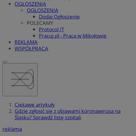
OGŁOSZENIA
OGŁOSZENIA
Dodaj Ogłoszenie
POLECAMY
Protocol IT
Pracuj.pl - Praca w Mikołowie
REKLAMA
WSPÓŁPRACA
Ciekawe artykuły
Gdzie zgłosić się z objawami koronawirusa na
Śląsku? Sprawdź listę szpitali
reklama