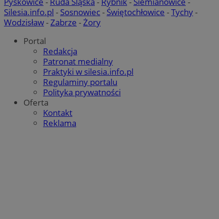
Pyskowice
-
Ruda Śląska
-
Rybnik
-
Siemianowice
-
Silesia.info.pl
-
Sosnowiec
-
Świętochłowice
-
Tychy
-
Wodzisław
-
Zabrze
-
Żory
Portal
Redakcja
Patronat medialny
Praktyki w silesia.info.pl
Regulaminy portalu
Polityka prywatności
Oferta
Kontakt
Reklama