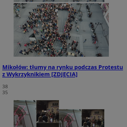
Mikołów: tłumy na rynku podczas Protestu
z Wykrzyknikiem [ZDJĘCIA]
38
35