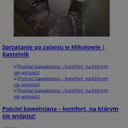
Sprzątanie po zalaniu w Mikołowie |
Kastelnik
Pościel bawełniana – komfort, na którym
się wyśpisz!