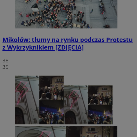
Mikołów: tłumy na rynku podczas Protestu
z Wykrzyknikiem [ZDJĘCIA]
38
35