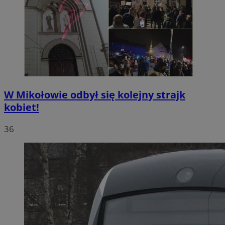
W Mikołowie odbył się kolejny strajk
kobiet!
36