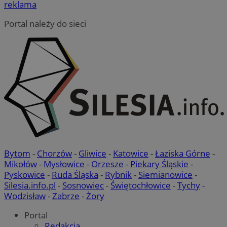
reklama
Portal należy do sieci
Bytom
-
Chorzów
-
Gliwice
-
Katowice
-
Łaziska Górne
-
Mikołów
-
Mysłowice
-
Orzesze
-
Piekary Śląskie
-
Pyskowice
-
Ruda Śląska
-
Rybnik
-
Siemianowice
-
Silesia.info.pl
-
Sosnowiec
-
Świętochłowice
-
Tychy
-
Wodzisław
-
Zabrze
-
Żory
Portal
Redakcja