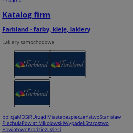
reklama
Katalog firm
Farbland - farby, kleje, lakiery
Lakiery samochodowe
policja
MOSiR
Urząd Miasta
bezpieczeństwo
Stanisław
Piechula
Powiat Mikołowski
Wypadek
Starostwo
Powiatowe
Kradzież
Dzieci