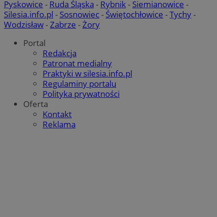
Pyskowice
-
Ruda Śląska
-
Rybnik
-
Siemianowice
-
Silesia.info.pl
-
Sosnowiec
-
Świętochłowice
-
Tychy
-
Wodzisław
-
Zabrze
-
Żory
Portal
Redakcja
Patronat medialny
Praktyki w silesia.info.pl
Regulaminy portalu
Polityka prywatności
Oferta
Kontakt
Reklama