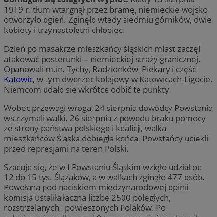
1919 r. tłum wtargnął przez bramę, niemieckie wojsko
otworzyło ogień. Zginęło wtedy siedmiu górników, dwie
kobiety i trzynastoletni chłopiec.
Dzień po masakrze mieszkańcy śląskich miast zaczęli
atakować posterunki – niemieckiej straży granicznej.
Opanowali m.in. Tychy, Radzionków, Piekary i część
Katowic
, w tym dworzec kolejowy w Katowicach-Ligocie.
Niemcom udało się wkrótce odbić te punkty.
Wobec przewagi wroga, 24 sierpnia dowódcy Powstania
wstrzymali walki. 26 sierpnia z powodu braku pomocy
ze strony państwa polskiego i koalicji, walka
mieszkańców Śląska dobiegła końca. Powstańcy uciekli
przed represjami na teren Polski.
Szacuje się, że w I Powstaniu Śląskim wzięło udział od
12 do 15 tys. Ślązaków, a w walkach zginęło 477 osób.
Powołana pod naciskiem międzynarodowej opinii
komisja ustaliła łączną liczbę 2500 poległych,
rozstrzelanych i powieszonych Polaków. Po