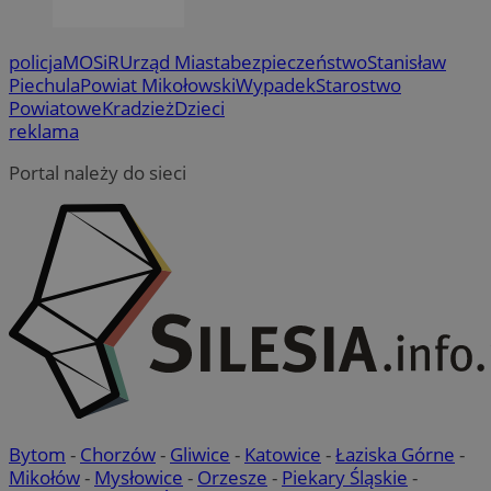
policja
MOSiR
Urząd Miasta
bezpieczeństwo
Stanisław
Piechula
Powiat Mikołowski
Wypadek
Starostwo
Powiatowe
Kradzież
Dzieci
reklama
Portal należy do sieci
Bytom
-
Chorzów
-
Gliwice
-
Katowice
-
Łaziska Górne
-
Mikołów
-
Mysłowice
-
Orzesze
-
Piekary Śląskie
-