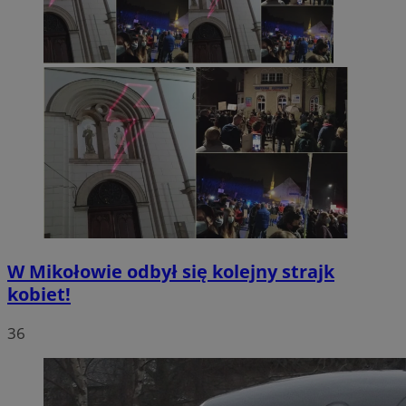
W Mikołowie odbył się kolejny strajk
kobiet!
36