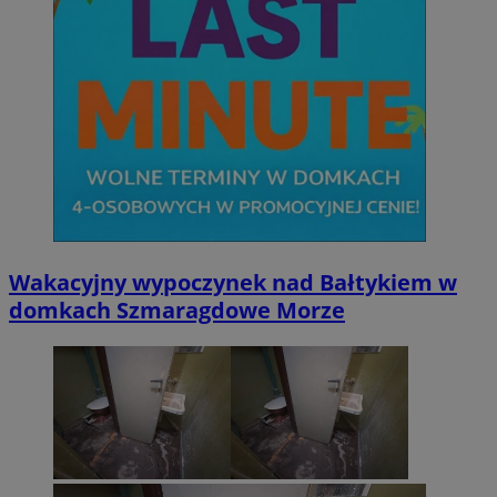
Wakacyjny wypoczynek nad Bałtykiem w
domkach Szmaragdowe Morze