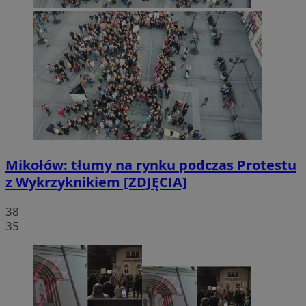
Mikołów: tłumy na rynku podczas Protestu
z Wykrzyknikiem [ZDJĘCIA]
38
35