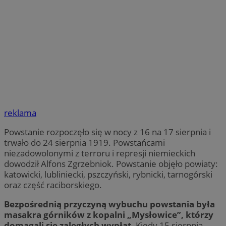
reklama
Powstanie rozpoczęło się w nocy z 16 na 17 sierpnia i
trwało do 24 sierpnia 1919. Powstańcami
niezadowolonymi z terroru i represji niemieckich
dowodził Alfons Zgrzebniok. Powstanie objęło powiaty:
katowicki, lubliniecki, pszczyński, rybnicki, tarnogórski
oraz część raciborskiego.
Bezpośrednią przyczyną wybuchu powstania była
masakra górników z kopalni „Mysłowice”, którzy
domagali się zaległych wypłat.
Kiedy 15 sierpnia