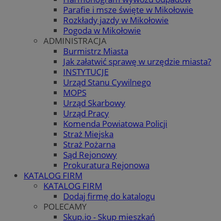
Parafie i msze święte w Mikołowie
Rozkłady jazdy w Mikołowie
Pogoda w Mikołowie
ADMINISTRACJA
Burmistrz Miasta
Jak załatwić sprawę w urzędzie miasta?
INSTYTUCJE
Urząd Stanu Cywilnego
MOPS
Urząd Skarbowy
Urząd Pracy
Komenda Powiatowa Policji
Straż Miejska
Straż Pożarna
Sąd Rejonowy
Prokuratura Rejonowa
KATALOG FIRM
KATALOG FIRM
Dodaj firmę do katalogu
POLECAMY
Skup.io - Skup mieszkań