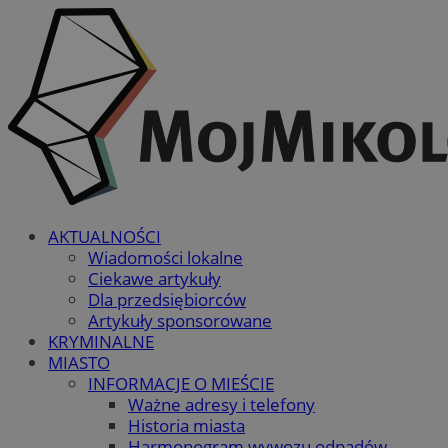
AKTUALNOŚCI
Wiadomości lokalne
Ciekawe artykuły
Dla przedsiębiorców
Artykuły sponsorowane
KRYMINALNE
MIASTO
INFORMACJE O MIEŚCIE
Ważne adresy i telefony
Historia miasta
Harmonogram wywozu odpadów