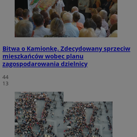
Bitwa o Kamionkę. Zdecydowany sprzeciw
mieszkańców wobec planu
zagospodarowania dzielnicy
44
13