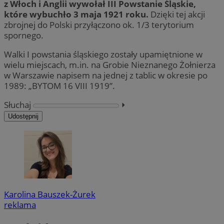
z Włoch i Anglii wywołał III Powstanie Śląskie,
które wybuchło 3 maja 1921 roku.
Dzięki tej akcji
zbrojnej do Polski przyłączono ok. 1/3 terytorium
spornego.
Walki I powstania śląskiego zostały upamiętnione w
wielu miejscach, m.in. na Grobie Nieznanego Żołnierza
w Warszawie napisem na jednej z tablic w okresie po
1989: „BYTOM 16 VIII 1919”.
Słuchaj
⏵︎
Udostępnij
Karolina Bauszek-Żurek
reklama