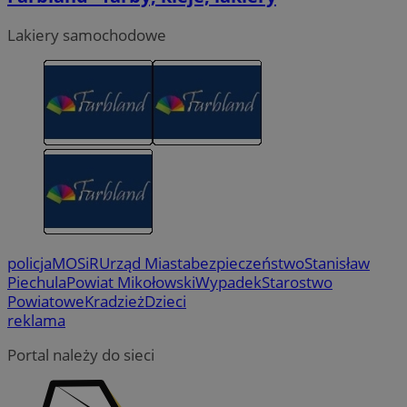
Lakiery samochodowe
policja
MOSiR
Urząd Miasta
bezpieczeństwo
Stanisław
Piechula
Powiat Mikołowski
Wypadek
Starostwo
Powiatowe
Kradzież
Dzieci
reklama
Portal należy do sieci