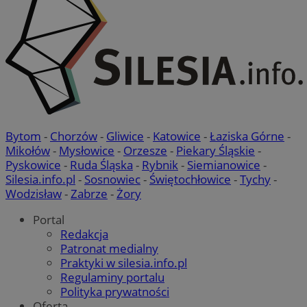
Bytom
-
Chorzów
-
Gliwice
-
Katowice
-
Łaziska Górne
-
Mikołów
-
Mysłowice
-
Orzesze
-
Piekary Śląskie
-
Pyskowice
-
Ruda Śląska
-
Rybnik
-
Siemianowice
-
Silesia.info.pl
-
Sosnowiec
-
Świętochłowice
-
Tychy
-
Wodzisław
-
Zabrze
-
Żory
Portal
Redakcja
Patronat medialny
Praktyki w silesia.info.pl
Regulaminy portalu
Polityka prywatności
Oferta