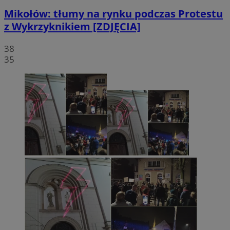
Mikołów: tłumy na rynku podczas Protestu
z Wykrzyknikiem [ZDJĘCIA]
38
35