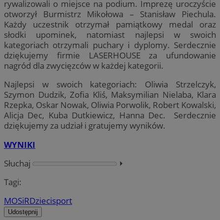
rywalizowali o miejsce na podium. Imprezę uroczyście
otworzył Burmistrz Mikołowa – Stanisław Piechula.
Każdy uczestnik otrzymał pamiątkowy medal oraz
słodki upominek, natomiast najlepsi w swoich
kategoriach otrzymali puchary i dyplomy. Serdecznie
dziękujemy firmie LASERHOUSE za ufundowanie
nagród dla zwycięzców w każdej kategorii.
Najlepsi w swoich kategoriach: Oliwia Strzelczyk,
Szymon Dudzik, Zofia Kliś, Maksymilian Nielaba, Klara
Rzepka, Oskar Nowak, Oliwia Porwolik, Robert Kowalski,
Alicja Dec, Kuba Dutkiewicz, Hanna Dec. Serdecznie
dziękujemy za udział i gratujemy wyników.
WYNIKI
Słuchaj
⏵︎
Tagi:
MOSiR
Dzieci
sport
Udostępnij