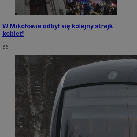
W Mikołowie odbył się kolejny strajk
kobiet!
36