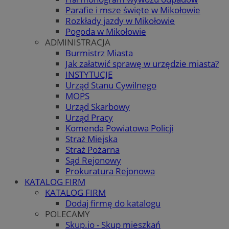
Parafie i msze święte w Mikołowie
Rozkłady jazdy w Mikołowie
Pogoda w Mikołowie
ADMINISTRACJA
Burmistrz Miasta
Jak załatwić sprawę w urzędzie miasta?
INSTYTUCJE
Urząd Stanu Cywilnego
MOPS
Urząd Skarbowy
Urząd Pracy
Komenda Powiatowa Policji
Straż Miejska
Straż Pożarna
Sąd Rejonowy
Prokuratura Rejonowa
KATALOG FIRM
KATALOG FIRM
Dodaj firmę do katalogu
POLECAMY
Skup.io - Skup mieszkań