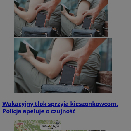
Wakacyjny tłok sprzyja kieszonkowcom.
Policja apeluje o czujność