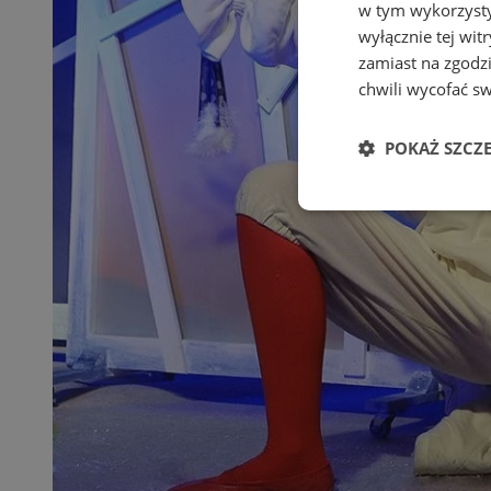
w tym wykorzysty
wyłącznie tej wi
zamiast na zgodz
chwili wycofać s
POKAŻ SZCZ
Niezbędn
Niezbędne pliki cook
zarządzanie kontem. 
Nazwa