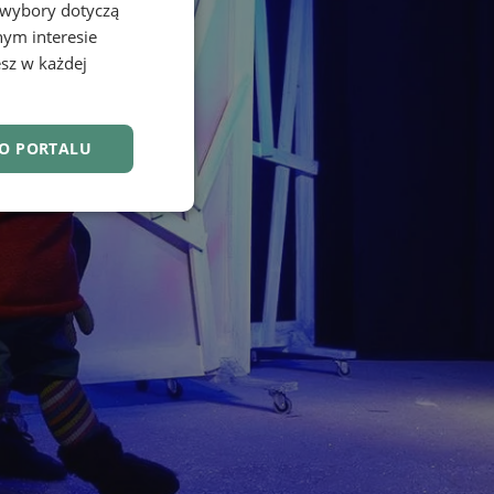
 wybory dotyczą
nym interesie
sz w każdej
DO PORTALU
nkcjonalność
owanie użytkownika i
j.