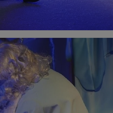
ikator sesji.
ikator sesji.
ikator sesji.
 usługę Cookie-
erencji dotyczących
Jest to konieczne,
 działał poprawnie.
acje o zgodzie
ch dotyczących
itryny. Rejestruje
ści i ustawień
nie w kolejnych
 nie musi ponownie
o zwiększa wygodę i
nych.
unikalnych
est powiązany z
ści multimedialnych
Microsoft Clarity
be w celu śledzenia
n używany do
nformacji o sesji