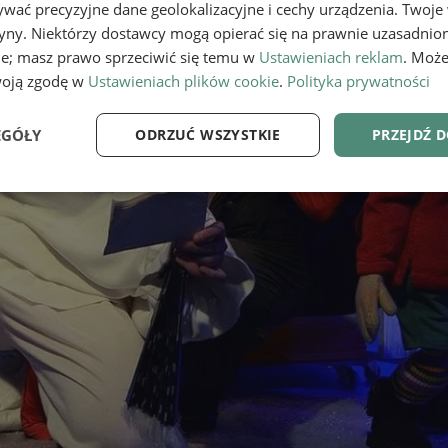
wać precyzyjne dane geolokalizacyjne i cechy urządzenia. Twoje
tryny. Niektórzy dostawcy mogą opierać się na prawnie uzasadnio
ie; masz prawo sprzeciwić się temu w
Ustawieniach reklam
. Może
woją zgodę w
Ustawieniach plików cookie
.
Polityka prywatności
EGÓŁY
ODRZUĆ WSZYSTKIE
PRZEJDŹ 
e
Wydajność
Targetowanie
Fu
Niezbędne
Wydajność
Targetowanie
Funkcjonalność
ie umożliwiają korzystanie z podstawowych funkcji strony internetowej, takich jak log
Bez niezbędnych plików cookie nie można prawidłowo korzystać ze strony internetowe
Provider
/
Okres
Opis
Domena
przechowywania