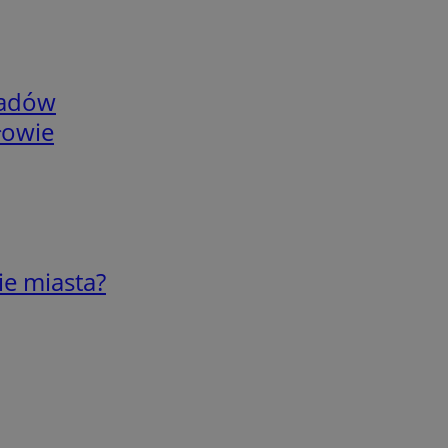
adów
łowie
ie miasta?