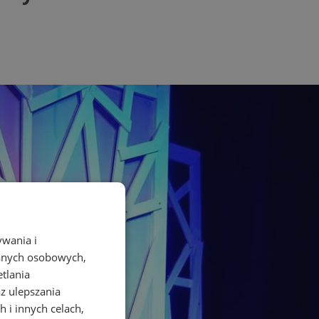
ywania i
danych osobowych,
etlania
az ulepszania
 i innych celach,