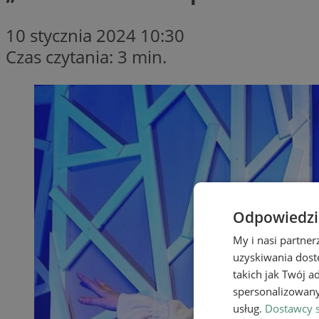
10 stycznia 2024 10:30
Czas czytania: 3 min.
Odpowiedzia
My i nasi partne
uzyskiwania dost
takich jak Twój a
spersonalizowanyc
usług.
Dostawcy s