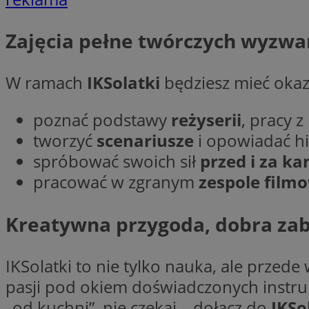
__Secure-YNID
Zajęcia pełne twórczych wyzwa
openstat_lm6n8g2
VISITOR_INFO1_LIV
W ramach
IKSolatki
będziesz mieć okaz
__gads
openstat_nuz7z3c
poznać podstawy
reżyserii
, pracy 
tworzyć
scenariusze
i opowiadać hi
test_cookie
spróbować swoich sił
przed i za k
pracować w zgranym
zespole fil
_clsk
IDE
Kreatywna przygoda, dobra za
_fbp
openstat_xuklp24x
IKSolatki to nie tylko nauka, ale przed
__Secure-
pasji pod okiem doświadczonych instruk
ROLLOUT_TOKEN
„od kuchni”, nie czekaj – dołącz do
IKSo