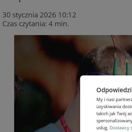
30 stycznia 2026 10:12
Czas czytania: 4 min.
Odpowiedzia
My i nasi partne
uzyskiwania dost
takich jak Twój a
spersonalizowanyc
usług.
Dostawcy s