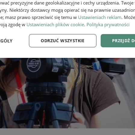
wać precyzyjne dane geolokalizacyjne i cechy urządzenia. Twoje
tryny. Niektórzy dostawcy mogą opierać się na prawnie uzasadnio
ie; masz prawo sprzeciwić się temu w
Ustawieniach reklam
. Może
woją zgodę w
Ustawieniach plików cookie
.
Polityka prywatności
EGÓŁY
ODRZUĆ WSZYSTKIE
PRZEJDŹ 
e
Wydajność
Targetowanie
Fu
Niezbędne
Wydajność
Targetowanie
Funkcjonalność
ie umożliwiają korzystanie z podstawowych funkcji strony internetowej, takich jak log
Bez niezbędnych plików cookie nie można prawidłowo korzystać ze strony internetowe
Provider
/
Okres
Opis
Domena
przechowywania