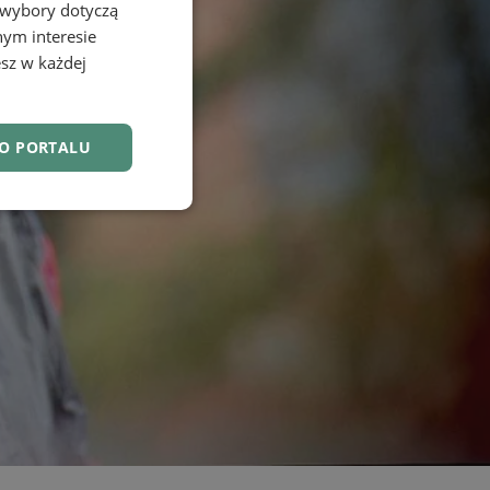
 wybory dotyczą
nym interesie
sz w każdej
DO PORTALU
nkcjonalność
owanie użytkownika i
j.