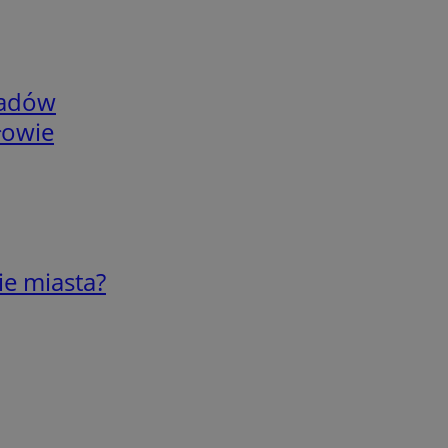
adów
łowie
ie miasta?