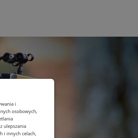
ywania i
danych osobowych,
etlania
az ulepszania
 i innych celach,