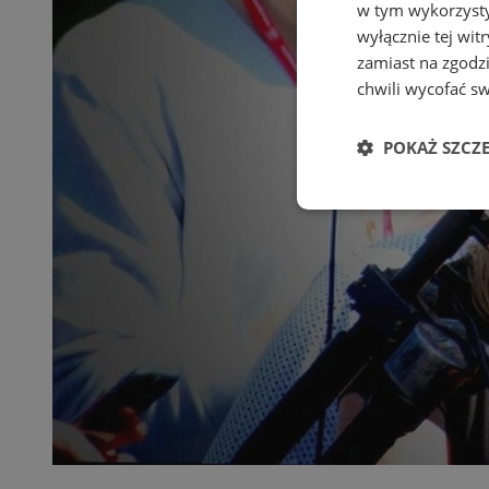
w tym wykorzysty
wyłącznie tej wi
zamiast na zgodz
chwili wycofać s
POKAŻ SZCZ
Niezbędn
Niezbędne pliki cook
zarządzanie kontem. 
Nazwa