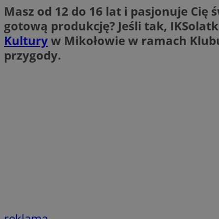
Masz od 12 do 16 lat i pasjonuje Cię 
SessID
gotową produkcję? Jeśli tak, IKSolat
QeSessID
Kultury
w Mikołowie w ramach Klubu 
MvSessID
CookieScriptConse
przygody.
VISITOR_PRIVACY_
Nazwa
Nazwa
Provider
Nazwa
_clsk
WMF-
.upload.w
Uniq
YSC
reklama